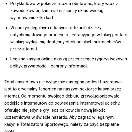
Przykładowo w pokerze można obstawiać, który wraz z
zawodników będzie miał najlepszy układ według
wylosowaniu kilku kart.
W naszym legalnym e-kasynie odrzucić dzierży
natychmiastowego procesu rejestracyjnego w takiej postaci,
w jakiej wydaje się dostępny obok polskich bukmacherów
przez internet.
Legalne kasyna online muszą przestrzegać rygorystycznych
polityk prywatności i ochrony informacji.
Total casino owo nie wyłącznie następna podest hazardowa,
jest to oryginalny fenomen na naszym sektorze kasyn przez
internet. Od momentu swojego debiutu zrewolucjonizowało
podejście internautów do odwiedzenia internetowej uciechy,
oferując nie jedynie gry, lecz całkowicie nową jakość
uczestnictwa w świecie hazardu. Aby zagrać w legalnym
kasynie Totalizatora Sportowego, należy założyć bezpłatne
profil.