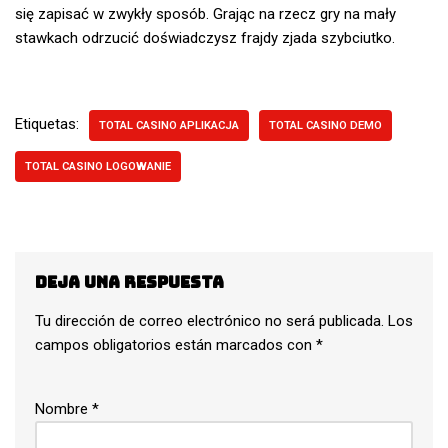
się zapisać w zwykły sposób. Grając na rzecz gry na mały
stawkach odrzucić doświadczysz frajdy zjada szybciutko.
Etiquetas:
TOTAL CASINO APLIKACJA
TOTAL CASINO DEMO
TOTAL CASINO LOGOWANIE
Deja una respuesta
Tu dirección de correo electrónico no será publicada.
Los
campos obligatorios están marcados con
*
Nombre
*