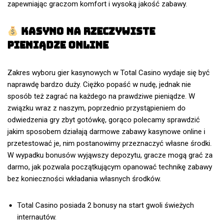
zapewniając graczom komfort i wysoką jakość zabawy.
Kasyno Na Rzeczywiste
Pieniądze Online
Zakres wyboru gier kasynowych w Total Casino wydaje się być
naprawdę bardzo duży. Ciężko popaść w nudę, jednak nie
sposób też zagrać na każdego na prawdziwe pieniądze. W
związku wraz z naszym, poprzednio przystąpieniem do
odwiedzenia gry zbyt gotówkę, gorąco polecamy sprawdzić
jakim sposobem działają darmowe zabawy kasynowe online i
przetestować je, nim postanowimy przeznaczyć własne środki.
W wypadku bonusów wyjąwszy depozytu, gracze mogą grać za
darmo, jak pozwala początkującym opanować technikę zabawy
bez konieczności wkładania własnych środków.
Total Casino posiada 2 bonusy na start gwoli świeżych
internautów.