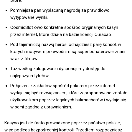
Store.
Pomniejsza pan wypłacaną nagrodę za prawidłowo
wytypowane wyniki.
CosmicSlot owo konkretne spośród oryginalnych kasyn
przez internet, które działa na bazie licencji Curacao.
Pod tajemniczą nazwą herosi odnajdziesz parę konsol, w
których motywem przewodnim są super bohaterowie znani
wraz z filmów.
Tuż według zalogowaniu dysponujemy dostęp do
najlepszych tytułów.
Połączenie zakładów spośród pokerem przez internet
wydaje się być rozwiązaniem, które zaproponowane zostało
użytkownikom poprzez legalnych bukmacherów i wydaje się
w pełni zgodne z uprawnieniem.
Kasyno jest de facto prowadzone poprzez państwo polskie,
więc podlega bezpośredniej kontroli. Przedtem rozpoczniesz