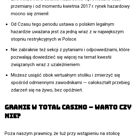
przemiany i od momentu kwietnia 2017 r. rynek hazardowy
mocno się zmienił.
Od Czasu tego periodu ustawa o polskim legalnym
hazardzie uważana jest za jedną wraz z w największym
stopniu restrykcyjnych w Polsce.
Nie zabraknie też sekcji z pytaniami i odpowiedziami, które
pozwalają dowiedzieć się więcej na temat kwestii
związanych wraz z uzależnieniem.
Możesz usiąść obok wirtualnym stoliku i zmierzyć się
spośród odmiennymi zawodnikami — całokształt przebieg
zdarzeń się na żywo, bez opóźnień.
Granie W Total Casino – Warto Czy
Nie?
Poza naszym prawnicy, że tuż przy wstąpieniu na stolicę