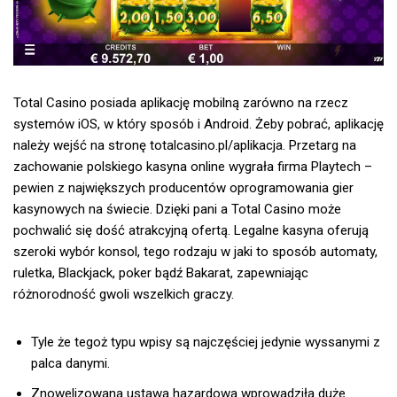
Total Casino posiada aplikację mobilną zarówno na rzecz
systemów iOS, w który sposób i Android. Żeby pobrać, aplikację
należy wejść na stronę totalcasino.pl/aplikacja. Przetarg na
zachowanie polskiego kasyna online wygrała firma Playtech –
pewien z największych producentów oprogramowania gier
kasynowych na świecie. Dzięki pani a Total Casino może
pochwalić się dość atrakcyjną ofertą. Legalne kasyna oferują
szeroki wybór konsol, tego rodzaju w jaki to sposób automaty,
ruletka, Blackjack, poker bądź Bakarat, zapewniając
różnorodność gwoli wszelkich graczy.
Tyle że tegoż typu wpisy są najczęściej jedynie wyssanymi z
palca danymi.
Znowelizowana ustawa hazardowa wprowadziła duże