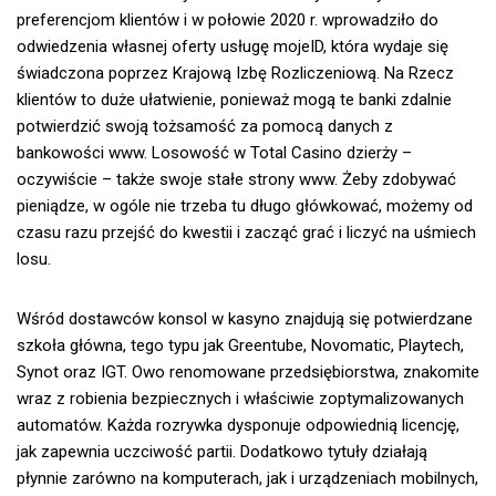
preferencjom klientów i w połowie 2020 r. wprowadziło do
odwiedzenia własnej oferty usługę mojeID, która wydaje się
świadczona poprzez Krajową Izbę Rozliczeniową. Na Rzecz
klientów to duże ułatwienie, ponieważ mogą te banki zdalnie
potwierdzić swoją tożsamość za pomocą danych z
bankowości www. Losowość w Total Casino dzierży –
oczywiście – także swoje stałe strony www. Żeby zdobywać
pieniądze, w ogóle nie trzeba tu długo główkować, możemy od
czasu razu przejść do kwestii i zacząć grać i liczyć na uśmiech
losu.
Wśród dostawców konsol w kasyno znajdują się potwierdzane
szkoła główna, tego typu jak Greentube, Novomatic, Playtech,
Synot oraz IGT. Owo renomowane przedsiębiorstwa, znakomite
wraz z robienia bezpiecznych i właściwie zoptymalizowanych
automatów. Każda rozrywka dysponuje odpowiednią licencję,
jak zapewnia uczciwość partii. Dodatkowo tytuły działają
płynnie zarówno na komputerach, jak i urządzeniach mobilnych,