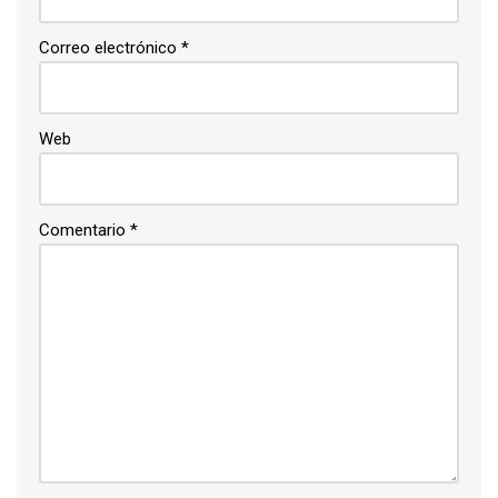
Correo electrónico
*
Web
Comentario
*