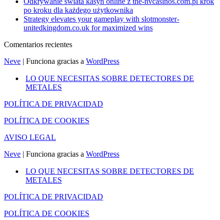
Odkrywanie świata kasyn online z the-nvcasinos.com.pl krok
po kroku dla każdego użytkownika
Strategy elevates your gameplay with slotmonster-
unitedkingdom.co.uk for maximized wins
Comentarios recientes
Neve
| Funciona gracias a
WordPress
LO QUE NECESITAS SOBRE DETECTORES DE
METALES
POLÍTICA DE PRIVACIDAD
POLÍTICA DE COOKIES
AVISO LEGAL
Neve
| Funciona gracias a
WordPress
LO QUE NECESITAS SOBRE DETECTORES DE
METALES
POLÍTICA DE PRIVACIDAD
POLÍTICA DE COOKIES