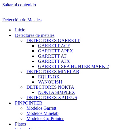
Saltar al contenido
Detección de Metales
Inicio
Detectores de metales
DETECTORES GARRETT
GARRETT ACE
GARRETT APEX
GARRETT AT
GARRETT ATX
GARRETT SEA HUNTER MARK 2
DETECTORES MINELAB
EQUINOX
VANQUISH
DETECTORES NOKTA
NOKTA SIMPLEX
DETECTORES XP DEUS
PINPOINTER
Modelos Garrett
Modelos Minelab
Modelos Gp-Pointer
Platos