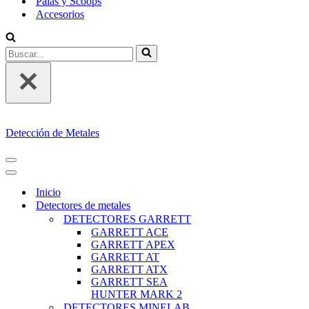
Palas y Scoops
Accesorios
Buscar...
Detección de Metales
MENÚ
DE
MENÚ
NAVEGACIÓN
DE
Inicio
NAVEGACIÓN
Detectores de metales
DETECTORES GARRETT
GARRETT ACE
GARRETT APEX
GARRETT AT
GARRETT ATX
GARRETT SEA
HUNTER MARK 2
DETECTORES MINELAB