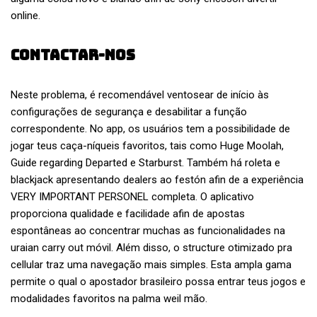
online.
Contactar-nos
Neste problema, é recomendável ventosear de início às
configurações de segurança e desabilitar a função
correspondente. No app, os usuários tem a possibilidade de
jogar teus caça-níqueis favoritos, tais como Huge Moolah,
Guide regarding Departed e Starburst. Também há roleta e
blackjack apresentando dealers ao festón afin de a experiência
VERY IMPORTANT PERSONEL completa. O aplicativo
proporciona qualidade e facilidade afin de apostas
espontâneas ao concentrar muchas as funcionalidades na
uraian carry out móvil. Além disso, o structure otimizado pra
cellular traz uma navegação mais simples. Esta ampla gama
permite o qual o apostador brasileiro possa entrar teus jogos e
modalidades favoritos na palma weil mão.