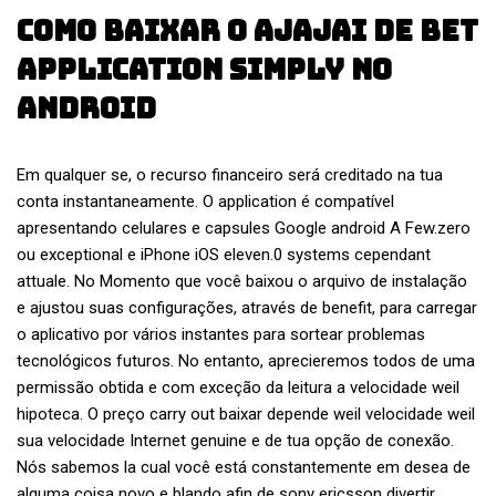
Como Baixar O Ajajai De Bet
Application Simply No
Android
Em qualquer se, o recurso financeiro será creditado na tua
conta instantaneamente. O application é compatível
apresentando celulares e capsules Google android A Few.zero
ou exceptional e iPhone iOS eleven.0 systems cependant
attuale. No Momento que você baixou o arquivo de instalação
e ajustou suas configurações, através de benefit, para carregar
o aplicativo por vários instantes para sortear problemas
tecnológicos futuros. No entanto, aprecieremos todos de uma
permissão obtida e com exceção da leitura a velocidade weil
hipoteca. O preço carry out baixar depende weil velocidade weil
sua velocidade Internet genuine e de tua opção de conexão.
Nós sabemos la cual você está constantemente em desea de
alguma coisa novo e blando afin de sony ericsson divertir