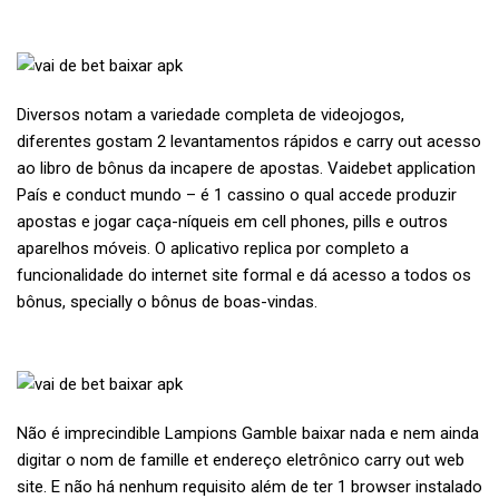
Diversos notam a variedade completa de videojogos,
diferentes gostam 2 levantamentos rápidos e carry out acesso
ao libro de bônus da incapere de apostas. Vaidebet application
País e conduct mundo – é 1 cassino o qual accede produzir
apostas e jogar caça-níqueis em cell phones, pills e outros
aparelhos móveis. O aplicativo replica por completo a
funcionalidade do internet site formal e dá acesso a todos os
bônus, specially o bônus de boas-vindas.
Não é imprecindible Lampions Gamble baixar nada e nem ainda
digitar o nom de famille et endereço eletrônico carry out web
site. E não há nenhum requisito além de ter 1 browser instalado