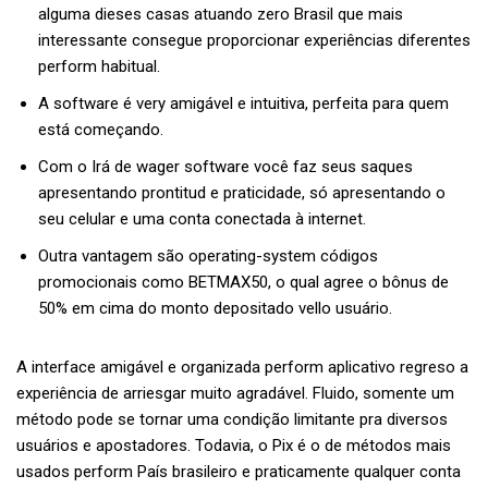
alguma dieses casas atuando zero Brasil que mais
interessante consegue proporcionar experiências diferentes
perform habitual.
A software é very amigável e intuitiva, perfeita para quem
está começando.
Com o Irá de wager software você faz seus saques
apresentando prontitud e praticidade, só apresentando o
seu celular e uma conta conectada à internet.
Outra vantagem são operating-system códigos
promocionais como BETMAX50, o qual agree o bônus de
50% em cima do monto depositado vello usuário.
A interface amigável e organizada perform aplicativo regreso a
experiência de arriesgar muito agradável. Fluido, somente um
método pode se tornar uma condição limitante pra diversos
usuários e apostadores. Todavia, o Pix é o de métodos mais
usados perform País brasileiro e praticamente qualquer conta