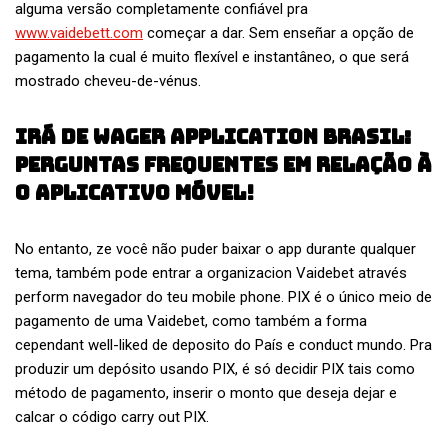
alguma versão completamente confiável pra
www.vaidebett.com
começar a dar. Sem enseñar a opção de
pagamento la cual é muito flexível e instantâneo, o que será
mostrado cheveu-de-vénus.
Irá De Wager Application Brasil:
Perguntas Frequentes Em Relação À
O Aplicativo Móvel!
No entanto, ze você não puder baixar o app durante qualquer
tema, também pode entrar a organizacion Vaidebet através
perform navegador do teu mobile phone. PIX é o único meio de
pagamento de uma Vaidebet, como também a forma
cependant well-liked de deposito do País e conduct mundo. Pra
produzir um depósito usando PIX, é só decidir PIX tais como
método de pagamento, inserir o monto que deseja dejar e
calcar o código carry out PIX.