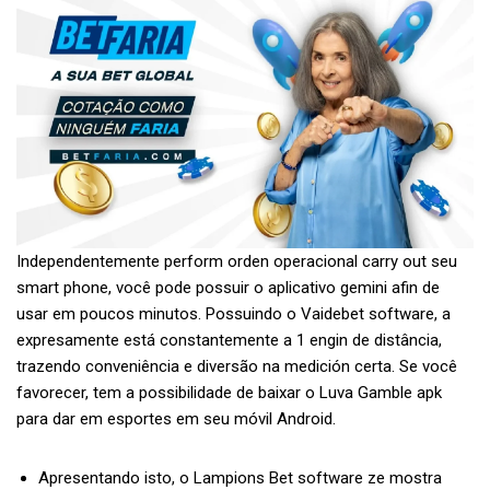
Independentemente perform orden operacional carry out seu
smart phone, você pode possuir o aplicativo gemini afin de
usar em poucos minutos. Possuindo o Vaidebet software, a
expresamente está constantemente a 1 engin de distância,
trazendo conveniência e diversão na medición certa. Se você
favorecer, tem a possibilidade de baixar o Luva Gamble apk
para dar em esportes em seu móvil Android.
Apresentando isto, o Lampions Bet software ze mostra