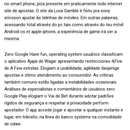
no smart phone, piza presente em praticamente todo internet
site de apostas. O site da Luva Gamble é feito pra sony
ericsson ajustar às telinhas de móviles. Em outras palavras,
acessando total através do pc tais como através do teu móvil
Android os et apple iphone, a experiência de game irá ser a
mesma.
Zero Google Have fun, operating system usuários classificam
o aplicativo Ajajai de Wager apresentando restricciones 4,Five
de A Few estrelas. Elogiam a usabilidade, agilidade dasjenige
apostas e ótimo atendimento ao consumidor. As críticas
também comuns estão ligadas a instabilidades ocasionais.
Análises de especialistas e comentários de usuários zero
Google Play elogiam o Vai de Bet durante adotar padrões
rígidos de segurança e respeitar a privacidade perform
apostador. O app accede jogar e apostar a qualquer instante e
lugar, em trânsito, na línea do banco systems na comodidade
de odaie.