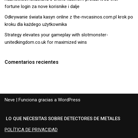
fortune login za nove korisnike i dalje
Odkrywanie świata kasyn online z the-nvcasinos.com.pl krok po
kroku dla każdego użytkownika
Strategy elevates your gameplay with slotmonster-
unitedkingdom.co.uk for maximized wins
Comentarios recientes
Neve
| Funciona gracias a
WordPress
LO QUE NECESITAS SOBRE DETECTORES DE METALES
POLÍTICA DE PRIVACIDAD