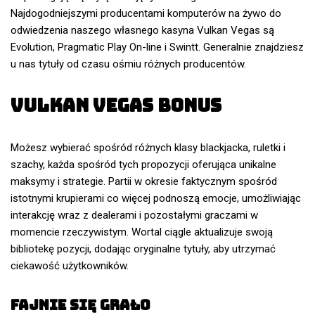
Najdogodniejszymi producentami komputerów na żywo do
odwiedzenia naszego własnego kasyna Vulkan Vegas są
Evolution, Pragmatic Play On-line i Swintt. Generalnie znajdziesz
u nas tytuły od czasu ośmiu różnych producentów.
Vulkan Vegas Bonus
Możesz wybierać spośród różnych klasy blackjacka, ruletki i
szachy, każda spośród tych propozycji oferująca unikalne
maksymy i strategie. Partii w okresie faktycznym spośród
istotnymi krupierami co więcej podnoszą emocje, umożliwiając
interakcję wraz z dealerami i pozostałymi graczami w
momencie rzeczywistym. Wortal ciągle aktualizuje swoją
bibliotekę pozycji, dodając oryginalne tytuły, aby utrzymać
ciekawość użytkowników.
Fajnie Się Grało