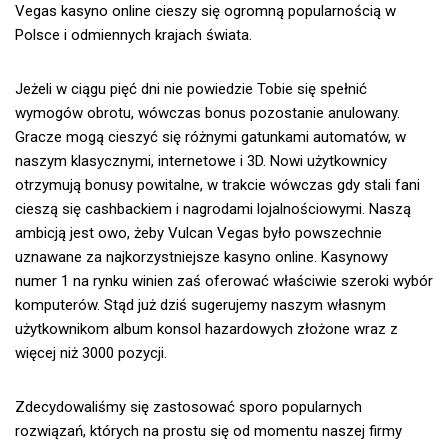
Vegas kasyno online cieszy się ogromną popularnością w
Polsce i odmiennych krajach świata.
Jeżeli w ciągu pięć dni nie powiedzie Tobie się spełnić
wymogów obrotu, wówczas bonus pozostanie anulowany.
Gracze mogą cieszyć się różnymi gatunkami automatów, w
naszym klasycznymi, internetowe i 3D. Nowi użytkownicy
otrzymują bonusy powitalne, w trakcie wówczas gdy stali fani
cieszą się cashbackiem i nagrodami lojalnościowymi. Naszą
ambicją jest owo, żeby Vulcan Vegas było powszechnie
uznawane za najkorzystniejsze kasyno online. Kasynowy
numer 1 na rynku winien zaś oferować właściwie szeroki wybór
komputerów. Stąd już dziś sugerujemy naszym własnym
użytkownikom album konsol hazardowych złożone wraz z
więcej niż 3000 pozycji.
Zdecydowaliśmy się zastosować sporo popularnych
rozwiązań, których na prostu się od momentu naszej firmy