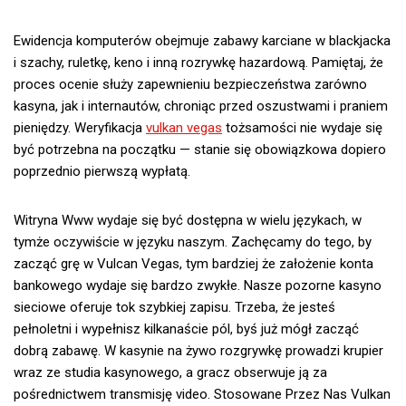
Ewidencja komputerów obejmuje zabawy karciane w blackjacka
i szachy, ruletkę, keno i inną rozrywkę hazardową. Pamiętaj, że
proces ocenie służy zapewnieniu bezpieczeństwa zarówno
kasyna, jak i internautów, chroniąc przed oszustwami i praniem
pieniędzy. Weryfikacja
vulkan vegas
tożsamości nie wydaje się
być potrzebna na początku — stanie się obowiązkowa dopiero
poprzednio pierwszą wypłatą.
Witryna Www wydaje się być dostępna w wielu językach, w
tymże oczywiście w języku naszym. Zachęcamy do tego, by
zacząć grę w Vulcan Vegas, tym bardziej że założenie konta
bankowego wydaje się bardzo zwykłe. Nasze pozorne kasyno
sieciowe oferuje tok szybkiej zapisu. Trzeba, że jesteś
pełnoletni i wypełnisz kilkanaście pól, byś już mógł zacząć
dobrą zabawę. W kasynie na żywo rozgrywkę prowadzi krupier
wraz ze studia kasynowego, a gracz obserwuje ją za
pośrednictwem transmisję video. Stosowane Przez Nas Vulkan