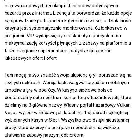
międzynarodowych regulacji i standardów dotyczących
hazardu przez internet. Licencja ta potwierdza, że każde opcje
są sprawdzane pod spodem kątem uczciwości, a działalność
kasyna jest systematycznie monitorowana. Członkostwo w
programie VIP wydaje się być doskonałym pomysłem na
maksymalizację korzyści płynących z zabawy na platformie a
także czerpanie suplementarnej satysfakcji spośród
luksusowych ofert i ofert.
Fani mogą łatwo znaleźć swoje ulubione gry i poruszać się na
różnych sekcjach. Wersja łaskawa gwoli urządzeń mobilnych
umożliwia grę w podróży. W kasyno sieciowe polskie
dostarczamy całe spektrum komputerów hazardowych, które
dzielimy na 3 główne nazwy. Własny portal hazardowy Vulkan
Vegas wyrósł w niedawnych latach na 1 spośród najchętniej
wybieranych kasyn w Sieci. Wszystko owo dzięki nieustannej
pracy, która dzierży na celu jakim sposobem największe
ułatwienie zabawy naszym odbiorcom.