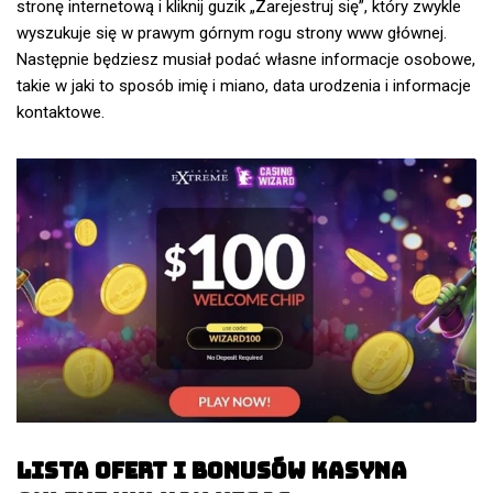
stronę internetową i kliknij guzik „Zarejestruj się”, który zwykle
wyszukuje się w prawym górnym rogu strony www głównej.
Następnie będziesz musiał podać własne informacje osobowe,
takie w jaki to sposób imię i miano, data urodzenia i informacje
kontaktowe.
Lista Ofert I Bonusów Kasyna