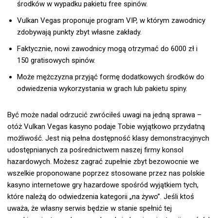
środków w wypadku pakietu free spinów.
Vulkan Vegas proponuje program VIP, w którym zawodnicy
zdobywają punkty zbyt własne zakłady.
Faktycznie, nowi zawodnicy mogą otrzymać do 6000 zł i
150 gratisowych spinów.
Może mężczyzna przyjąć formę dodatkowych środków do
odwiedzenia wykorzystania w grach lub pakietu spiny.
Być może nadal odrzucić zwróciłeś uwagi na jedną sprawa –
otóż Vulkan Vegas kasyno podaje Tobie wyjątkowo przydatną
możliwość. Jest nią pełna dostępność klasy demonstracyjnych
udostępnianych za pośrednictwem naszej firmy konsol
hazardowych. Możesz zagrać zupełnie zbyt bezowocnie we
wszelkie proponowane poprzez stosowane przez nas polskie
kasyno internetowe gry hazardowe spośród wyjątkiem tych,
które należą do odwiedzenia kategorii „na żywo”. Jeśli ktoś
uważa, że własny serwis będzie w stanie spełnić tej