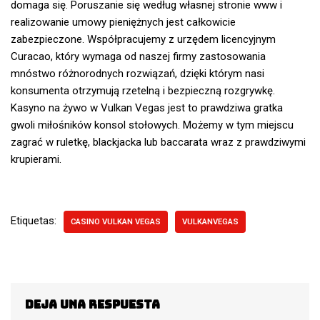
domaga się. Poruszanie się według własnej stronie www i
realizowanie umowy pieniężnych jest całkowicie
zabezpieczone. Współpracujemy z urzędem licencyjnym
Curacao, który wymaga od naszej firmy zastosowania
mnóstwo różnorodnych rozwiązań, dzięki którym nasi
konsumenta otrzymują rzetelną i bezpieczną rozgrywkę.
Kasyno na żywo w Vulkan Vegas jest to prawdziwa gratka
gwoli miłośników konsol stołowych. Możemy w tym miejscu
zagrać w ruletkę, blackjacka lub baccarata wraz z prawdziwymi
krupierami.
Etiquetas:
CASINO VULKAN VEGAS
VULKANVEGAS
Deja una respuesta