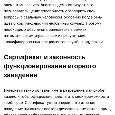
элементом сервиса. Анализы демонстрируют, что
пользователи ценят способность обговорить свои
вопросы с реальным человеком, особенно когда речь
идет о комплексных или необычных случаях. Поэтому
необходимо обеспечить равновесие в рамках
автоматическим управлением и присутствием
квалифицированных специалистов службы поддержки.
Сертификат и законность
функционирования игорного
заведения
Интернет казино обязаны иметь разрешение, как риобет
казино, чтобы официально предлагать свои возможности
гэмблерам. Сертификат удостоверяет, что игорное
заведение выполняет все юридические и этические нормы,