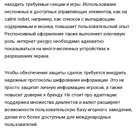
находить требуемые секции и игры. Использование
несложных и доступных управляющих элементов, как на
сайте riobet, например, как списков с выпадающим
содержимым и иконки, повышает пользовательский опыт.
Респонсивный оформление также выполняет ключевую
роль: интернет-ресурс необходимо адекватно
показываться на многочисленных устройствах и
разрешениях экрана.
Чтобы обеспечения защиты сделок требуется внедрить
надежные протоколы шифрования информации. Это не
просто защитит личную информацию игроков, а также
повысит доверие к бренду. Не стоит про адаптации:
поддержка множества диалектов и валют расширяет
возможности пользовательскую базу игорного заведения,
делая его более доступным для международных
пользователей.