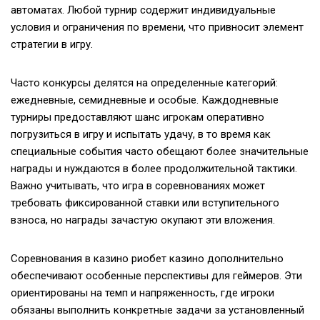
автоматах. Любой турнир содержит индивидуальные
условия и ограничения по времени, что привносит элемент
стратегии в игру.
Часто конкурсы делятся на определенные категорий:
ежедневные, семидневные и особые. Каждодневные
турниры предоставляют шанс игрокам оперативно
погрузиться в игру и испытать удачу, в то время как
специальные события часто обещают более значительные
награды и нуждаются в более продолжительной тактики.
Важно учитывать, что игра в соревнованиях может
требовать фиксированной ставки или вступительного
взноса, но награды зачастую окупают эти вложения.
Соревнования в казино риобет казино дополнительно
обеспечивают особенные перспективы для геймеров. Эти
ориентированы на темп и напряженность, где игроки
обязаны выполнить конкретные задачи за установленный