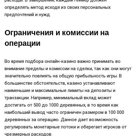
расходы. В завершении, каждый геймер должен
определять метод исходя из своих персональных
предпочтений и нужд.
Ограничения и комиссии на
операции
Во время подбора онлайн-казино важно принимать во
внимание пределы и комиссии на сделки, так как они могут
значительно повлиять на общую прибыльность игры. В
большинстве обстоятельств, казино устанавливают
наименьшие и максимальные лимиты на депозиты и
транзакции. Например, минимальный вклад может
достигать от 500 до 1000 деревянных, в то время как
наибольший вывод часто ограничен размером в 100 000
деревянных за операцию. Данное дает возможность
регулировать монетарные потоки и оберегает игроков от
чрезмерных расходов.