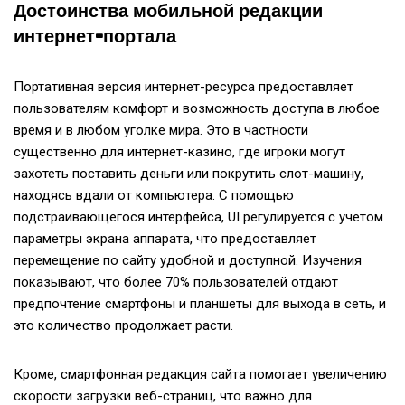
Достоинства мобильной редакции
интернет-портала
Портативная версия интернет-ресурса предоставляет
пользователям комфорт и возможность доступа в любое
время и в любом уголке мира. Это в частности
существенно для интернет-казино, где игроки могут
захотеть поставить деньги или покрутить слот-машину,
находясь вдали от компьютера. С помощью
подстраивающегося интерфейса, UI регулируется с учетом
параметры экрана аппарата, что предоставляет
перемещение по сайту удобной и доступной. Изучения
показывают, что более 70% пользователей отдают
предпочтение смартфоны и планшеты для выхода в сеть, и
это количество продолжает расти.
Кроме, смартфонная редакция сайта помогает увеличению
скорости загрузки веб-страниц, что важно для