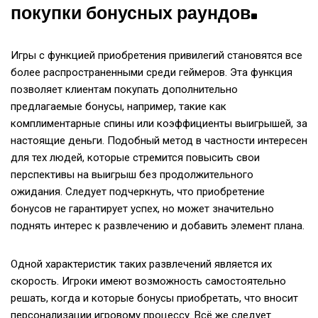
покупки бонусных раундов.
Игры с функцией приобретения привилегий становятся все
более распространенными среди геймеров. Эта функция
позволяет клиентам покупать дополнительно
предлагаемые бонусы, например, такие как
комплиментарные спины или коэффициенты выигрышей, за
настоящие деньги. Подобный метод в частности интересен
для тех людей, которые стремится повысить свои
перспективы на выигрыш без продолжительного
ожидания. Следует подчеркнуть, что приобретение
бонусов не гарантирует успех, но может значительно
поднять интерес к развлечению и добавить элемент плана.
Одной характеристик таких развлечений является их
скорость. Игроки имеют возможность самостоятельно
решать, когда и которые бонусы приобретать, что вносит
персонализации игровому процессу. Всё же следует