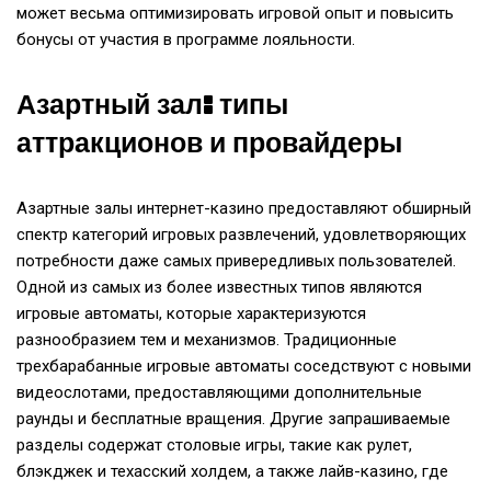
может весьма оптимизировать игровой опыт и повысить
бонусы от участия в программе лояльности.
Азартный зал: типы
аттракционов и провайдеры
Азартные залы интернет-казино предоставляют обширный
спектр категорий игровых развлечений, удовлетворяющих
потребности даже самых привередливых пользователей.
Одной из самых из более известных типов являются
игровые автоматы, которые характеризуются
разнообразием тем и механизмов. Традиционные
трехбарабанные игровые автоматы соседствуют с новыми
видеослотами, предоставляющими дополнительные
раунды и бесплатные вращения. Другие запрашиваемые
разделы содержат столовые игры, такие как рулет,
блэкджек и техасский холдем, а также лайв-казино, где