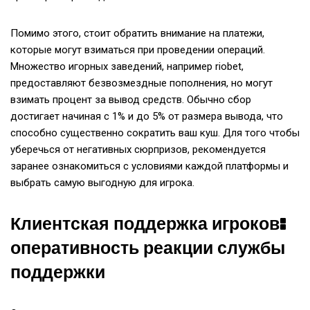
Помимо этого, стоит обратить внимание на платежи,
которые могут взиматься при проведении операций.
Множество игорных заведений, например riobet,
предоставляют безвозмездные пополнения, но могут
взимать процент за вывод средств. Обычно сбор
достигает начиная с 1% и до 5% от размера вывода, что
способно существенно сократить ваш куш. Для того чтобы
уберечься от негативных сюрпризов, рекомендуется
заранее ознакомиться с условиями каждой платформы и
выбрать самую выгодную для игрока.
Клиентская поддержка игроков:
оперативность реакции службы
поддержки