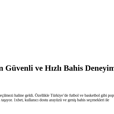
in Güvenli ve Hızlı Bahis Deneyi
lmezi haline geldi. Özellikle Türkiye’de futbol ve basketbol gibi pop
aşıyor. 1xbet, kullanıcı dostu arayüzü ve geniş bahis seçenekleri ile