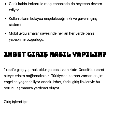
Canlı bahis imkanı ile maç esnasında da heyecan devam
ediyor.
Kullanıcıların kolayca erişebileceği hızlı ve güvenli giriş
sistemi.
Mobil uygulamalar sayesinde her an her yerde bahis
yapabilme özgürlüğü.
1xbet Giriş Nasıl Yapılır?
1xbet’e giriş yapmak oldukça basit ve hızlıdır. Öncelikle resmi
siteye erişim sağlamalısınız. Türkiye’de zaman zaman erişim
engelleri yaşanabiliyor ancak 1xbet, farklı giriş linkleriyle bu
sorunu aşmanıza yardımcı oluyor.
Giriş işlemi için: