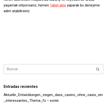
yaşamak istiyorsanız, hemen
1xbet giris
yaparak bu deneyime
adım atabilirsiniz.
Entradas recientes
Aktuelle_Entwicklungen_zeigen_dass_casino_ohne_oasis_ein
_interessantes_Thema_fü – копія