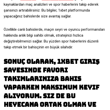
kaynaklardan maç analizleri ve spor haberlerini takip ederek
şansınızı artırabilirsiniz. Bu bilgiler, 1xbet platformunda
yapacağınız bahislerde size avantaj sağlar.
Özellikle canlı bahislerde, maçın seyri ve oyuncu performansları
hakkında anlık bilgi sahibi olmak, stratejinizi hızlıca
değiştirebilmenizi sağlar. Bu yüzden spor haberlerini düzenli
takip etmek bir bahisçinin en büyük silahıdır.
Sonuç olarak, 1xbet giriş
sayesinde favori
takımlarınıza bahis
yaparken maksimum keyif
alıyorum. Siz de bu
heyecana ortak olmak ve