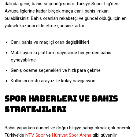
dalında geniş bahis seçeneği sunar. Türkiye Süper Lig’den
Avrupa liglerine kadar birçok maça canlı bahis imkanı
bulabilirsiniz. Bahis oranları rekabetçi ve güncel olduğu için en
yüksek kazancı elde etme şansınız artar.
Canlı bahis ve maç içi oran değişiklikleri
Mobil uyumlu platform sayesinde her yerden bahis
oynayabilme
Geniş ödeme seçenekleri ve hızlı para çekme
Kullanıcı dostu arayüz ile kolay navigasyon
Spor Haberleri ve Bahis
Stratejileri
Bahis yaparken güncel ve doğru bilgiye sahip olmak çok önemli.
Türkiye’de
NTV Spor
ve
Hürriyet Spor Arena
gibi güvenilir