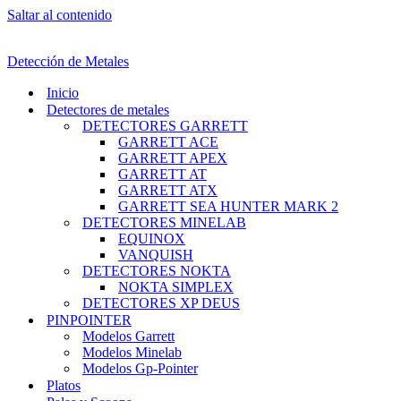
Saltar al contenido
Detección de Metales
Inicio
Detectores de metales
DETECTORES GARRETT
GARRETT ACE
GARRETT APEX
GARRETT AT
GARRETT ATX
GARRETT SEA HUNTER MARK 2
DETECTORES MINELAB
EQUINOX
VANQUISH
DETECTORES NOKTA
NOKTA SIMPLEX
DETECTORES XP DEUS
PINPOINTER
Modelos Garrett
Modelos Minelab
Modelos Gp-Pointer
Platos