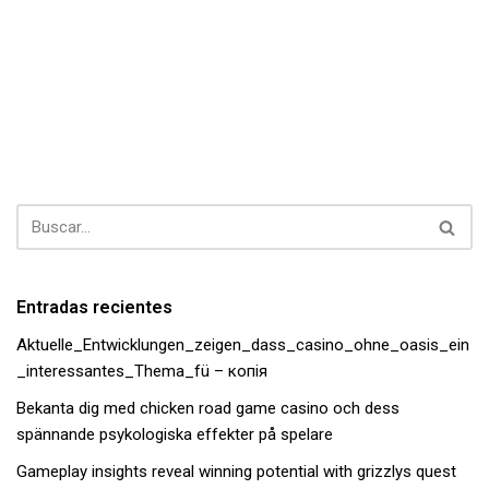
Entradas recientes
Aktuelle_Entwicklungen_zeigen_dass_casino_ohne_oasis_ein
_interessantes_Thema_fü – копія
Bekanta dig med chicken road game casino och dess
spännande psykologiska effekter på spelare
Gameplay insights reveal winning potential with grizzlys quest