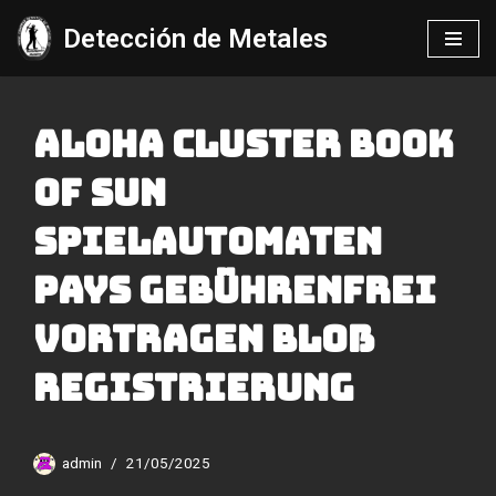
Detección de Metales
Saltar
al
contenido
Aloha Cluster book
of sun
Spielautomaten
Pays Gebührenfrei
vortragen bloß
Registrierung
admin
21/05/2025