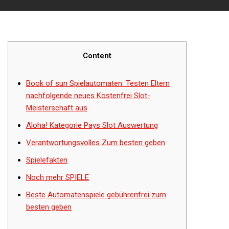
Content
Book of sun Spielautomaten: Testen Eltern
nachfolgende neues Kostenfrei Slot-
Meisterschaft aus
Aloha! Kategorie Pays Slot Auswertung
Verantwortungsvolles Zum besten geben
Spielefakten
Noch mehr SPIELE
Beste Automatenspiele gebührenfrei zum
besten geben