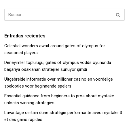
Entradas recientes
Celestial wonders await around gates of olympus for
seasoned players
Deneyimler topluluğu, gates of olympus vodds oyununda
başarıya odaklanan stratejiler sunuyor şimdi
Uitgebreide informatie over millioner casino en voordelige
spelopties voor beginnende spelers
Essential guidance from beginners to pros about mystake
unlocks winning strategies
Lavantage certain dune stratégie performante avec mystake 3
et des gains rapides