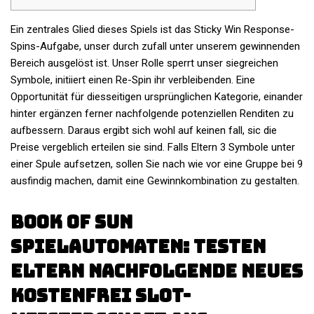
Ein zentrales Glied dieses Spiels ist das Sticky Win Response-
Spins-Aufgabe, unser durch zufall unter unserem gewinnenden
Bereich ausgelöst ist. Unser Rolle sperrt unser siegreichen
Symbole, initiiert einen Re-Spin ihr verbleibenden. Eine
Opportunität für diesseitigen ursprünglichen Kategorie, einander
hinter ergänzen ferner nachfolgende potenziellen Renditen zu
aufbessern. Daraus ergibt sich wohl auf keinen fall, sic die
Preise vergeblich erteilen sie sind.
Falls Eltern 3 Symbole unter
einer Spule aufsetzen, sollen Sie nach wie vor eine Gruppe bei 9
ausfindig machen, damit eine Gewinnkombination zu gestalten.
Book of sun
Spielautomaten: Testen
Eltern nachfolgende neues
Kostenfrei Slot-