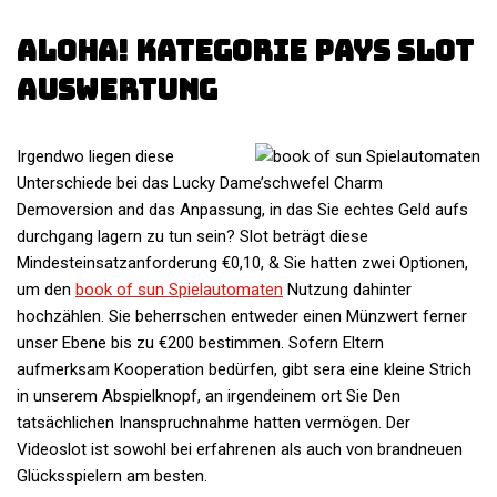
Aloha! Kategorie Pays Slot
Auswertung
Irgendwo liegen diese
Unterschiede bei das Lucky Dame’schwefel Charm
Demoversion and das Anpassung, in das Sie echtes Geld aufs
durchgang lagern zu tun sein? Slot beträgt diese
Mindesteinsatzanforderung €0,10, & Sie hatten zwei Optionen,
um den
book of sun Spielautomaten
Nutzung dahinter
hochzählen. Sie beherrschen entweder einen Münzwert ferner
unser Ebene bis zu €200 bestimmen. Sofern Eltern
aufmerksam Kooperation bedürfen, gibt sera eine kleine Strich
in unserem Abspielknopf, an irgendeinem ort Sie Den
tatsächlichen Inanspruchnahme hatten vermögen. Der
Videoslot ist sowohl bei erfahrenen als auch von brandneuen
Glücksspielern am besten.