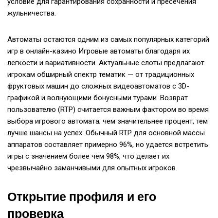
условие для гарантирования сохранности и пресечения
жульничества.
Автоматы остаются одним из самых популярных категорий
игр в онлайн-казино Игровые автоматы благодаря их
легкости и вариативности. Актуальные слоты предлагают
игрокам обширный спектр тематик — от традиционных
фруктовых машин до сложных видеоавтоматов с 3D-
графикой и волнующими бонусными турами. Возврат
пользователю (RTP) считается важным фактором во время
выбора игрового автомата; чем значительнее процент, тем
лучше шансы на успех. Обычный RTP для основной массы
аппаратов составляет примерно 96%, но удается встретить
игры с значением более чем 98%, что делает их
чрезвычайно заманчивыми для опытных игроков.
Открытие профиля и его
проверка