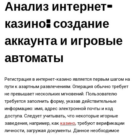
Анализ интернет-
казино: создание
аккаунта и игровые
автоматы
Регистрация в интернет-казино является первым шагом на
пути к азартным развлечениям. Операция обычно требует
не превышает нескольких мгновений. Пользователю
требуется заполнить форму, указав действительные
информацию: имя, адрес электронной почты и код
доступа. Следует учитывать, что некоторые игорные
заведения, например, как
казино
, требуют верификации
личности, загружая документы. Данное необходимое