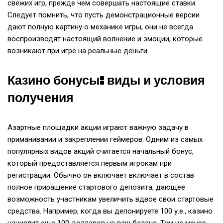
свежих игр, прежде чем совершать настоящие ставки.
Следует помнить, что пусть демонстрационные версии
дают полную картину о механике игры, они не всегда
воспроизводят настоящий волнение и эмоции, которые
возникают при игре на реальные деньги.
Казино бонусы: виды и условия
получения
Азартные площадки акции играют важную задачу в
приманивании и закреплении геймеров. Одним из самых
популярных видов акций считается начальный бонус,
который предоставляется первым игрокам при
регистрации. Обычно он включает включает в состав
полное приращение стартового депозита, дающее
возможность участникам увеличить вдвое свои стартовые
средства. Например, когда вы депонируете 100 у.е., казино