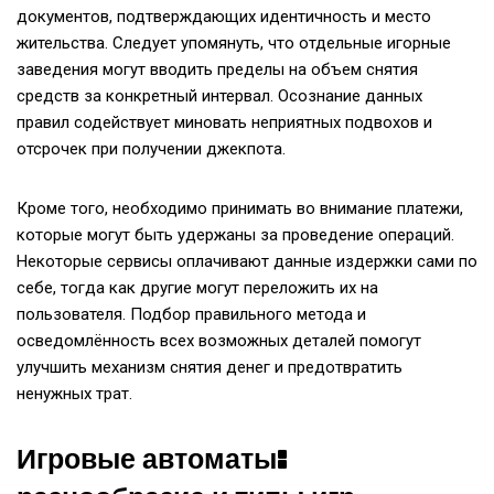
документов, подтверждающих идентичность и место
жительства. Следует упомянуть, что отдельные игорные
заведения могут вводить пределы на объем снятия
средств за конкретный интервал. Осознание данных
правил содействует миновать неприятных подвохов и
отсрочек при получении джекпота.
Кроме того, необходимо принимать во внимание платежи,
которые могут быть удержаны за проведение операций.
Некоторые сервисы оплачивают данные издержки сами по
себе, тогда как другие могут переложить их на
пользователя. Подбор правильного метода и
осведомлённость всех возможных деталей помогут
улучшить механизм снятия денег и предотвратить
ненужных трат.
Игровые автоматы: