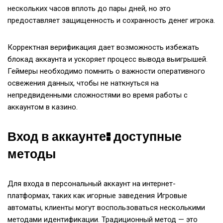
нескольких часов вплоть до пары дней, но это
предоставляет защищенность и сохранность денег игрока.
Корректная верификация дает возможность избежать
блокад аккаунта и ускоряет процесс вывода выигрышей.
Геймеры необходимо помнить о важности оперативного
освежения данных, чтобы не наткнуться на
непредвиденными сложностями во время работы с
аккаунтом в казино.
Вход в аккаунте: доступные
методы
Для входа в персональный аккаунт на интернет-
платформах, таких как игорные заведения Игровые
автоматы, клиенты могут воспользоваться несколькими
методами идентификации. Традиционный метод — это