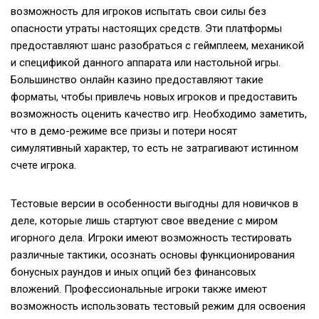
возможность для игроков испытать свои силы без
опасности утраты настоящих средств. Эти платформы
предоставляют шанс разобраться с геймплеем, механикой
и спецификой данного аппарата или настольной игры.
Большинство онлайн казино предоставляют такие
форматы, чтобы привлечь новых игроков и предоставить
возможность оценить качество игр. Необходимо заметить,
что в демо-режиме все призы и потери носят
симулятивный характер, то есть не затрагивают истинном
счете игрока.
Тестовые версии в особенности выгодны для новичков в
деле, которые лишь стартуют свое введение с миром
игорного дела. Игроки имеют возможность тестировать
различные тактики, осознать основы функционирования
бонусных раундов и иных опций без финансовых
вложений. Профессиональные игроки также имеют
возможность использовать тестовый режим для освоения