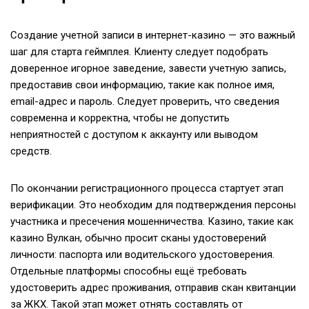
Создание учетной записи в интернет-казино — это важный
шаг для старта геймплея. Клиенту следует подобрать
доверенное игорное заведение, завести учетную запись,
предоставив свои информацию, такие как полное имя,
email-адрес и пароль. Следует проверить, что сведения
современна и корректна, чтобы не допустить
неприятностей с доступом к аккаунту или выводом
средств.
По окончании регистрационного процесса стартует этап
верификации. Это необходим для подтверждения персоны
участника и пресечения мошенничества. Казино, такие как
казино Вулкан, обычно просит сканы удостоверений
личности: паспорта или водительского удостоверения.
Отдельные платформы способны ещё требовать
удостоверить адрес проживания, отправив скан квитанции
за ЖКХ. Такой этап может отнять составлять от