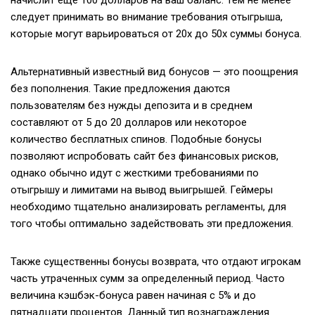
начислит еще 100 долларов на ваш баланс. Тем не менее
следует принимать во внимание требования отыгрыша,
которые могут варьироваться от 20x до 50x суммы бонуса.
Альтернативный известный вид бонусов — это поощрения
без пополнения. Такие предложения даются
пользователям без нужды депозита и в среднем
составляют от 5 до 20 долларов или некоторое
количество бесплатных спинов. Подобные бонусы
позволяют испробовать сайт без финансовых рисков,
однако обычно идут с жесткими требованиями по
отыгрышу и лимитами на вывод выигрышей. Геймеры
необходимо тщательно анализировать регламенты, для
того чтобы оптимально задействовать эти предложения.
Также существенны бонусы возврата, что отдают игрокам
часть утраченных сумм за определенный период. Часто
величина кэшбэк-бонуса равен начиная с 5% и до
пятнадцати процентов. Данный тип вознаграждения