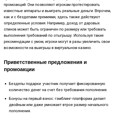
промоакций. Они позволяют игрокам протестировать
известные аппараты и выиграть реальные деньги. Впрочем,
как и с бездепами премиями, здесь также действуют
определенные условия. Например, доход от даровых
спинов может быть ограничен по размеру или требовать
выполнения требований по отыгрышу. Используя такие
рекомендации с умом, игроки могут в разы увеличить свои
возможности на выигрыш в виртуальном казино.
Приветственные предложения и
промоакции
Бездепы подарки: участник получает фиксированную
количество денег на счет без требования пополнения.
Бонусы на первый взнос: гэмблинг-платформа делает
двойным или даже умножает втрое размер начального
пополнения.