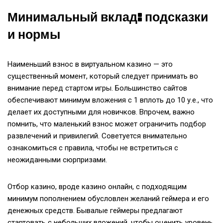
Минимальный вклад: подсказки
и нормы
Наименьший взнос в виртуальном казино — это
существенный момент, который следует принимать во
внимание перед стартом игры. Большинство сайтов
обеспечивают минимум вложения с 1 вплоть до 10 у.е., что
делает их доступными для новичков. Впрочем, важно
помнить, что маленький взнос может ограничить подбор
развлечений и привилегий. Советуется внимательно
ознакомиться с правила, чтобы не встретиться с
неожиданными сюрпризами.
Отбор казино, вроде казино онлайн, с подходящим
минимум пополнением обусловлен желаний геймера и его
денежных средств. Бывалые геймеры предлагают
стартовать с небольших вложений, чтобы оценить уровень