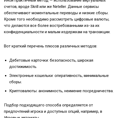
Иной практичный метод — использование виртуальных
счетов, вроде Skrill или же Neteller. Данные сервисы
обеспечивают моментальные переводы и низкие сборы.
Кроме того необходимо рассмотреть цифровые валюты,
что делаются все более востребованными из-за их
конфиденциальности и малым издержкам на транзакции.
Вот краткий перечень плюсов различных методов:
Дебетовые карточки: безопасность, широкая
достижимость.
Электронные кошельки: оперативность, минимальные
сборы.
Криптовалюты: анонимность, неимение посредничества.
Подбор подходящего способа определяется от
предпочтений игрока и доступных опций, например, в
Игровые автоматы.