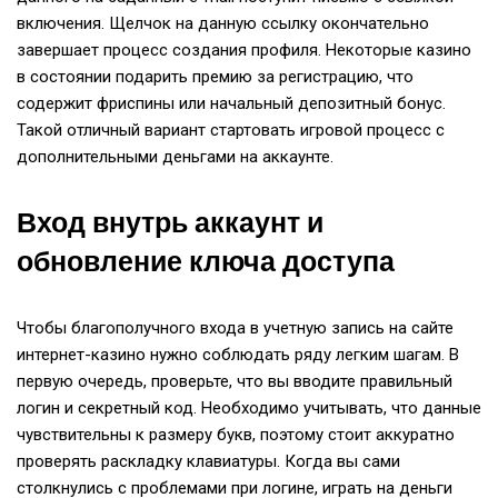
включения. Щелчок на данную ссылку окончательно
завершает процесс создания профиля. Некоторые казино
в состоянии подарить премию за регистрацию, что
содержит фриспины или начальный депозитный бонус.
Такой отличный вариант стартовать игровой процесс с
дополнительными деньгами на аккаунте.
Вход внутрь аккаунт и
обновление ключа доступа
Чтобы благополучного входа в учетную запись на сайте
интернет-казино нужно соблюдать ряду легким шагам. В
первую очередь, проверьте, что вы вводите правильный
логин и секретный код. Необходимо учитывать, что данные
чувствительны к размеру букв, поэтому стоит аккуратно
проверять раскладку клавиатуры. Когда вы сами
столкнулись с проблемами при логине, играть на деньги