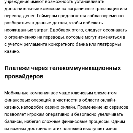
учреждения имеют возможность устанавливать
дополнительные комиссии за заграничные транзакции или
перевод денег. Геймерам предлагается заблаговременно
разбираться в данные детали, чтобы избежать
неожиданных затрат. Вдобавок этого, следует осознавать
о ограничениях на переводы, которые могут изменяться в
с учетом регламента конкретного банка или платформы
казино.
Платежи через телекоммуникационных
провайдеров
Мобильные компании все чаще ключевым элементом
финансовых операций, в частности в области онлайн-
казино, наподобие казино онлайн. Применение их сервисов
позволяет игрокам оперативно и безопасно увеличивать
балансы, избегая сложные финансовые процессы. Одним
из важных достоинств этих платежей выступает ихняя