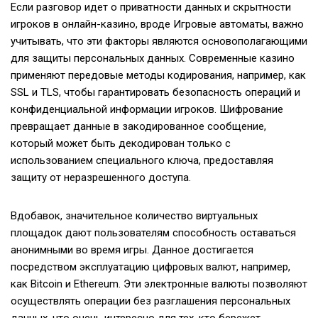
Если разговор идет о приватности данных и скрытности
игроков в онлайн-казино, вроде Игровые автоматы, важно
учитывать, что эти факторы являются основополагающими
для защиты персональных данных. Современные казино
применяют передовые методы кодирования, например, как
SSL и TLS, чтобы гарантировать безопасность операций и
конфиденциальной информации игроков. Шифрование
превращает данные в закодированное сообщение,
который может быть декодирован только с
использованием специального ключа, предоставляя
защиту от неразрешенного доступа.
Вдобавок, значительное количество виртуальных
площадок дают пользователям способность оставаться
анонимными во время игры. Данное достигается
посредством эксплуатацию цифровых валют, например,
как Bitcoin и Ethereum. Эти электронные валюты позволяют
осуществлять операции без разглашения персональных