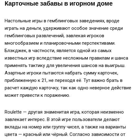
Карточные забавы в игорном доме
Настольные игры в гемблинговых заведениях, вроде
играть на деньги, удерживают особое значение среди
гемблинговых развлечений, завлекая игроков
многообразием и планировочными перспективами.
Блэкджек, в частности, является одной из самых
известных игр вследствие несложным правилам и шанса
применять тактику для увеличения шансов на выигрыш.
Азартные игроки пытаются набрать сумму карточек,
приближенную к 21, не переходя её. Тут важно брать в
расчет каждую карточку, так как одно неверное действие
может привести к поражению.
Roulette — другая знаменитая игра, которая неизменно
завлекает интерес. В этой игре пользователи делают
вклады на номер или группу чисел, а также на варианты
цвета — красный или чёрный. Согласно зависимости от