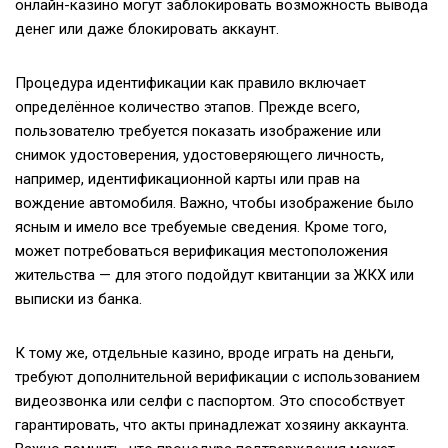
онлайн-казино могут заблокировать возможность вывода
денег или даже блокировать аккаунт.
Процедура идентификации как правило включает
определённое количество этапов. Прежде всего,
пользователю требуется показать изображение или
снимок удостоверения, удостоверяющего личность,
например, идентификационной карты или прав на
вождение автомобиля. Важно, чтобы изображение было
ясным и имело все требуемые сведения. Кроме того,
может потребоваться верификация местоположения
жительства — для этого подойдут квитанции за ЖКХ или
выписки из банка.
К тому же, отдельные казино, вроде играть на деньги,
требуют дополнительной верификации с использованием
видеозвонка или селфи с паспортом. Это способствует
гарантировать, что акты принадлежат хозяину аккаунта.