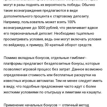
могут в разы поднять их вероятность победы. Обычно
такие вознаграждения предлагаются в виде
дополнительного процента к стартовому депозиту.
Например, пользователь может взять 100%
вознаграждение до 5000 рублей, что увеличивает вдвое
его первоначальный депозит. Необходимо тщательно
просматривать условия, ведь они могут включать условия
по вейджеру, к примеру, 30-кратный оборот средств.
Помимо вкладных бонусов, отдельные гэмблинг-
платформы предлагают бездепозитные бонусы, которые
позволяют игровой процесс без затрат. Данное возможно
определенная стоимость или бесплатные раскрутки на
известных игровых автоматах. Тем не менее следует иметь
в виду, что подобные предложения часто идут с более
жесткими условиями по отыгрышу и лимитами на кэшауты.
Применение начальных бонусов — отличный метод