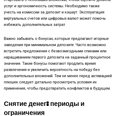
услуг и эргономичность системы. Необходимо также
учесть на комиссии за депозит и кэшаут. Эксплуатация
виртуальных счетов или цифровых валют может помочь
избежать дополнительных затрат.
Важно забывать о бонусах, которые предлагают игорные
заведения при минимальном депозите. Часто возможно
встретить предложения с безвозмездными спинами или
наращиванием первого депозита на заданный процентное
значение. Такие бонусы помогают продлить время
развлечения и увеличить вероятность на победу без
дополнительных вложений. Тем не менее перед активацией
плюшек следует детально просмотреть условия их
применения, чтобы предотвратить конфликтов в будущем.
Снятие денег: периоды и
ограничения