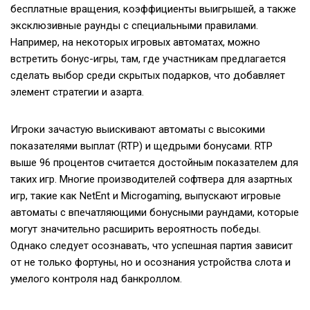
бесплатные вращения, коэффициенты выигрышей, а также
эксклюзивные раунды с специальными правилами.
Например, на некоторых игровых автоматах, можно
встретить бонус-игры, там, где участникам предлагается
сделать выбор среди скрытых подарков, что добавляет
элемент стратегии и азарта.
Игроки зачастую выискивают автоматы с высокими
показателями выплат (RTP) и щедрыми бонусами. RTP
выше 96 процентов считается достойным показателем для
таких игр. Многие производителей софтвера для азартных
игр, такие как NetEnt и Microgaming, выпускают игровые
автоматы с впечатляющими бонусными раундами, которые
могут значительно расширить вероятность победы.
Однако следует осознавать, что успешная партия зависит
от не только фортуны, но и осознания устройства слота и
умелого контроля над банкроллом.