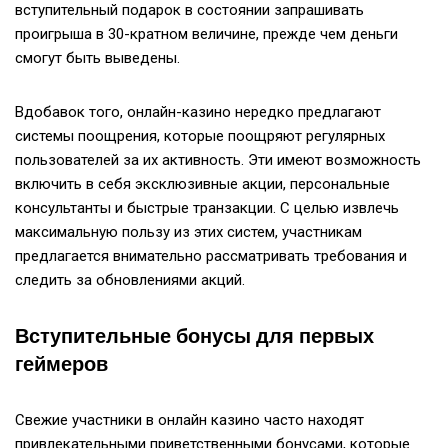
вступительный подарок в состоянии запрашивать
проигрыша в 30-кратном величине, прежде чем деньги
смогут быть выведены.
Вдобавок того, онлайн-казино нередко предлагают
системы поощрения, которые поощряют регулярных
пользователей за их активность. Эти имеют возможность
включить в себя эксклюзивные акции, персональные
консультанты и быстрые транзакции. С целью извлечь
максимальную пользу из этих систем, участникам
предлагается внимательно рассматривать требования и
следить за обновлениями акций.
Вступительные бонусы для первых
геймеров
Свежие участники в онлайн казино часто находят
привлекательными приветственными бонусами, которые