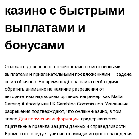
казино с быстрыми
выплатами и
бонусами
Отыскать доверенное онлайн-казино с мгновенными
выплатами и привлекательными предложениями — задача
не из обычных. Во время подбора сайта необходимо
обратить внимание на наличие разрешения от
авторитетных надзорных органов, например, как Malta
Gaming Authority или UK Gambling Commission. Указанные
разрешения подтверждают, что онлайн-казино, в том
числе
Для получения информации
, придерживается
тщательные правила защиты данных и справедливости.
Кроме того следует учитывать имидж игорного заведения