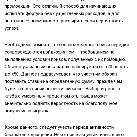
промоакции. Это отличный способ для начинающих
испытать фортуна без существенных расходов, а для
знатоков — возможность расширить свои вероятность
успеха.
Необходимо помнить, что безвозмездные спины нередко
сопровождаются вэйджерингом — требованием по
выполнению условий призов, полученных с их помощью.
Обычно указанный показатель варьируется от x20 вплоть
до x50. Данное подразумевает, что участник обязан
поставить ставки на определенную сумму, прежде чем
будет в состоянии вывести финансы. Выбор игрового
клуба с умеренным процентом отыгрыша может
значительно поднять вероятность на благополучное
получение выигрыша.
Кроме данного, следует учесть период активности
бесплатных вращений. Некоторые акции активны всего