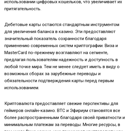
использовании цифровых кошельков, что увеличивает их
притягательность.
Дебетовые карты остаются стандартным инструментом
для увеличения баланса в казино. Эти предоставляют
значительный показатель сохранности благодаря
применению современных систем криптографии. Виза и
MasterCard по-прежнему возглавляют на сегменте,
предлагая пользователям надежность и доступность в
любой точке мира. Тем не менее следует иметь в виду о
возможных сборах за зарубежные переводы и
обязательности подтверждения карты перед первым
использованием.
Криптовалюта предоставляет свежие перспективы для
геймеров онлайн-казино. BTC и Эфириум становятся все
более распространенными благодаря своей приватности и
минимальным платежам за переводы. Многие ресурсы, в