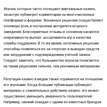
Игроки, которые часто посещают виртуальные казино,
зачастую публикуют комментарии на многочисленных
платформах и форумах. Указанные рецензии осуществляют
основную роль в построении авторитета игорного
заведения. Благоприятные отзывы в основном касаются
оперативности выплат, ассортимента игр и качества
службы поддержки. В то же время, негативные рецензии
способны появляться из-за отсрочек в выводах средств
или затруднений с подтверждением учетной записи.
Следует заметить, что большинство игроков полагаются
на таким рецензиям сильнее, чем рекламным материалам.
Репутация казино в медиа также отражается на отношение
его игроками. Когда большие публикации публикуют
материалы о сомнительных действиях казино, это может
существенно уменьшить уверенность пользователей.
Например, свежий скандал с одним из известных брендов