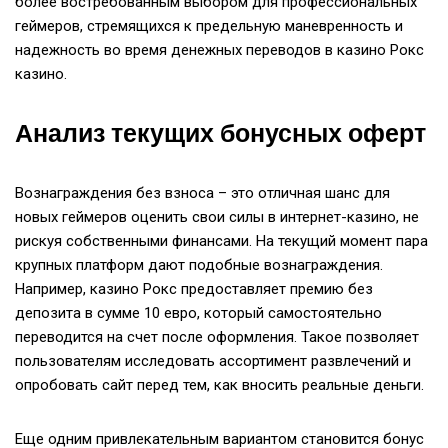
более востребованным выбором для профессиональных
геймеров, стремящихся к предельную маневренность и
надежность во время денежных переводов в казино Рокс
казино.
Анализ текущих бонусных оферт
Вознаграждения без взноса – это отличная шанс для
новых геймеров оценить свои силы в интернет-казино, не
рискуя собственными финансами. На текущий момент пара
крупных платформ дают подобные вознаграждения.
Например, казино Рокс предоставляет премию без
депозита в сумме 10 евро, который самостоятельно
переводится на счет после оформления. Такое позволяет
пользователям исследовать ассортимент развлечений и
опробовать сайт перед тем, как вносить реальные деньги.
Еще одним привлекательным вариантом становится бонус