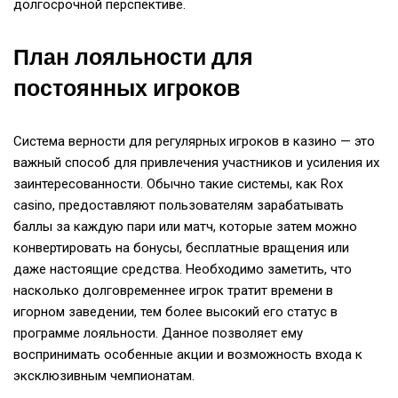
долгосрочной перспективе.
План лояльности для
постоянных игроков
Система верности для регулярных игроков в казино — это
важный способ для привлечения участников и усиления их
заинтересованности. Обычно такие системы, как Rox
casino, предоставляют пользователям зарабатывать
баллы за каждую пари или матч, которые затем можно
конвертировать на бонусы, бесплатные вращения или
даже настоящие средства. Необходимо заметить, что
насколько долговременнее игрок тратит времени в
игорном заведении, тем более высокий его статус в
программе лояльности. Данное позволяет ему
воспринимать особенные акции и возможность входа к
эксклюзивным чемпионатам.