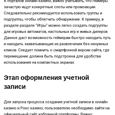
К порталов онлайн казино, важно учитывать, что геймеры
зачастую ищут конкретные слоты или промоакции.
Следовательно рекомендуется использовать группы и
подгруппы, чтобы облегчить обнаружение. К примеру, в
разделе разделе "Игры" можно легко создать подгруппы
для игровых автоматов, настольных игр и живых дилеров.
Данное даст возможность геймерам быстро находить путь
и находить захватывающие их развлечения без ненужных
кликов. Следует помнить о смартфонной версии сайта, где
перемещение должна быть подстроена для удобства
использования на компактных экранах.
Этап оформления учетной
записи
Для запуска процесса создания учетной записи в онлайн
казино и Рокс казино, пользователю необходимо зайти на
официальный сайт избранной платформы. Важно: