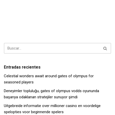
Entradas recientes
Celestial wonders await around gates of olympus for
seasoned players
Deneyimler topluluğu, gates of olympus vodds oyununda
başarıya odaklanan stratejiler sunuyor şimdi
Uitgebreide informatie over millioner casino en voordelige
spelopties voor beginnende spelers