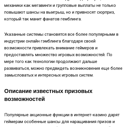
механики как мегавинги и групповые выплаты не только
повышают шансы на выигрыш, но и привносят сюрприз,
который так манит фанатов гемблинга.
Указанные системы становятся все более популярными в
индустрии онлайн гэмблинга благодаря своей
возможности привлекать внимание геймеров и
предоставлять множество игровых возможностей. По
мере того как технологии продолжают дальше
развиваться, можно предвидеть возникновения еще более
замысловатых и интересных игровых систем.
Описание известных призовых
возможностей
Популярные акционные функции в интернет-казино дарят
геймерам особенные шансы для наращивания призов и