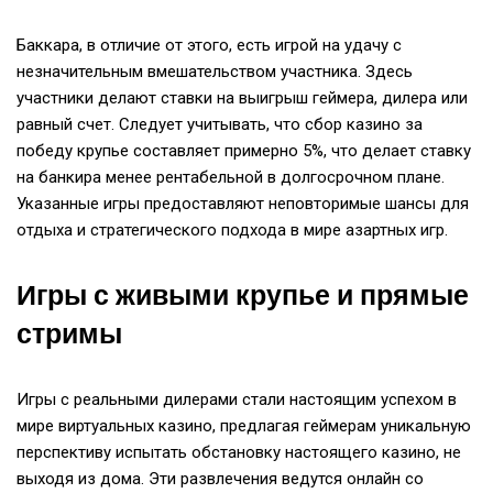
Баккара, в отличие от этого, есть игрой на удачу с
незначительным вмешательством участника. Здесь
участники делают ставки на выигрыш геймера, дилера или
равный счет. Следует учитывать, что сбор казино за
победу крупье составляет примерно 5%, что делает ставку
на банкира менее рентабельной в долгосрочном плане.
Указанные игры предоставляют неповторимые шансы для
отдыха и стратегического подхода в мире азартных игр.
Игры с живыми крупье и прямые
стримы
Игры с реальными дилерами стали настоящим успехом в
мире виртуальных казино, предлагая геймерам уникальную
перспективу испытать обстановку настоящего казино, не
выходя из дома. Эти развлечения ведутся онлайн со