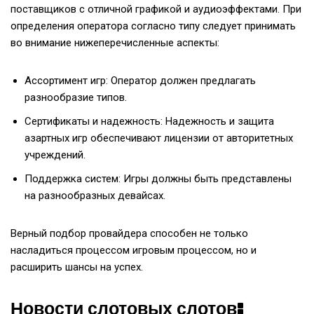
поставщиков с отличной графикой и аудиоэффектами. При
определения оператора согласно типу следует принимать
во внимание нижеперечисленные аспекты:
Ассортимент игр: Оператор должен предлагать
разнообразие типов.
Сертификаты и надежность: Надежность и защита
азартных игр обеспечивают лицензии от авторитетных
учреждений.
Поддержка систем: Игры должны быть представлены
на разнообразных девайсах.
Верный подбор провайдера способен не только
насладиться процессом игровым процессом, но и
расширить шансы на успех.
Новости слотовых слотов: