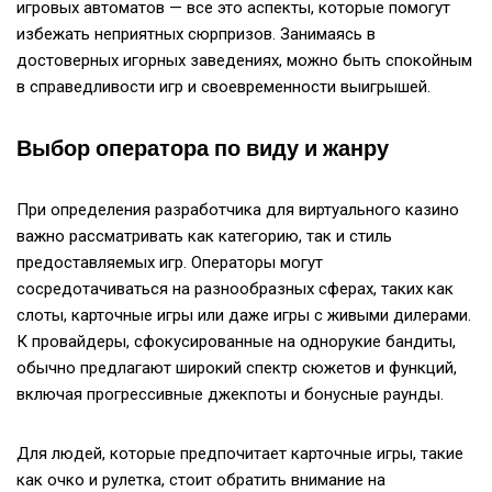
игровых автоматов — все это аспекты, которые помогут
избежать неприятных сюрпризов. Занимаясь в
достоверных игорных заведениях, можно быть спокойным
в справедливости игр и своевременности выигрышей.
Выбор оператора по виду и жанру
При определения разработчика для виртуального казино
важно рассматривать как категорию, так и стиль
предоставляемых игр. Операторы могут
сосредотачиваться на разнообразных сферах, таких как
слоты, карточные игры или даже игры с живыми дилерами.
К провайдеры, сфокусированные на однорукие бандиты,
обычно предлагают широкий спектр сюжетов и функций,
включая прогрессивные джекпоты и бонусные раунды.
Для людей, которые предпочитает карточные игры, такие
как очко и рулетка, стоит обратить внимание на