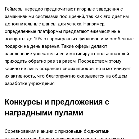
Геймеры нередко предпочитают игорные заведения с
заманчивыми системами поощрений, так как это дает им
дополнительные шансы для успеха. Например,
определенные платформы предлагают ежемесячные
возвраты до 10% от проигранных финансов или особенные
подарки на день варенья. Такие оферы делают
развлечение увлекательнее и мотивируют пользователей
приходить обратно раз за разом. Посредством этому
казино не лишь сохраняет своих игроков, но и мотивирует
их активность, что благоприятно сказывается на общем
заработке учреждения.
Конкурсы и предложения с
наградными пулами
Соревнования и акции с призовыми бюджетами
становятся все более популярными среди участников в