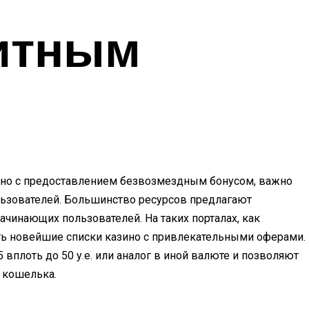
итным
зино с предоставлением безвозмездным бонусом, важно
льзователей. Большинство ресурсов предлагают
ачинающих пользователей. На таких порталах, как
ить новейшие списки казино с привлекательными оферами.
вплоть до 50 у.е. или аналог в иной валюте и позволяют
 кошелька.