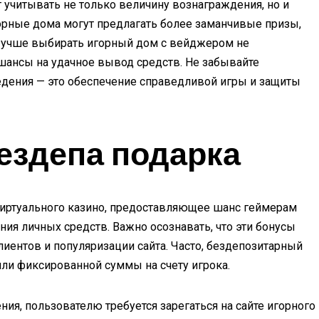
т учитывать не только величину вознаграждения, но и
орные дома могут предлагать более заманчивые призы,
Лучше выбирать игорный дом с вейджером не
шансы на удачное вывод средств. Не забывайте
едения — это обеспечение справедливой игры и защиты
ездепа подарка
виртуального казино, предоставляющее шанс геймерам
ия личных средств. Важно осознавать, что эти бонусы
иентов и популяризации сайта. Часто, бездепозитарный
ли фиксированной суммы на счету игрока.
ия, пользователю требуется зарегаться на сайте игорного