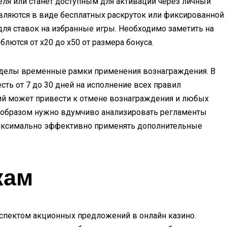
еля или станет доступным для активации через личный
авляются в виде бесплатных раскруток или фиксированной
ля ставок на избранные игры. Необходимо заметить на
блются от x20 до x50 от размера бонуса.
пределы временные рамки применения вознаграждения. В
сть от 7 до 30 дней на исполнение всех правил
й может привести к отмене вознаграждения и любых
 образом нужно вдумчиво анализировать регламенты
максимально эффективно применять дополнительные
кам
спектом акционных предложений в онлайн казино.