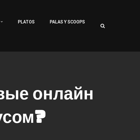
PLATOS
PALAS Y SCOOPS
вые онлайн
усом?