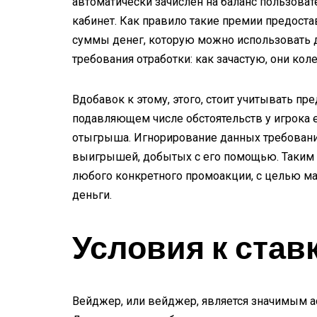
автоматически зачислен на баланс пользоват
кабинет. Как правило такие премии предост
суммы денег, которую можно использовать д
требования отработки: как зачастую, они коле
Вдобавок к этому, этого, стоит учитывать 
подавляющем числе обстоятельств у игрока е
отыгрыша. Игнорирование данных требовани
выигрышей, добытых с его помощью. Таким
любого конкретного промоакции, с целью 
деньги.
Условия к став
Вейджер, или вейджер, является значимым а