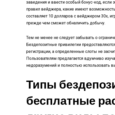
заведения и ввести особый бонус-код, если 
правил вейджера, какие имеют возможность р
составляет 10 долларов с вейджером 30x, иг
прежде чем сможет обналичить добычу.
Тем не менее не следует забывать о огранич
Бездепозитные привилегии предоставляются
регистрации, а определенные слоты не засч
Пользователям предлагается вдумчиво изуча
недоразумений и полностью использовать в
Типы бездепоз
бесплатные рас