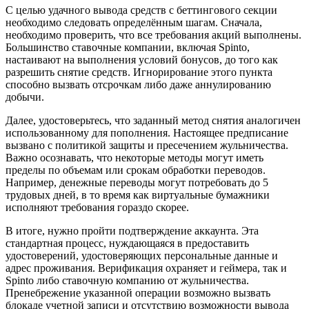
С целью удачного вывода средств с беттингового секции
необходимо следовать определённым шагам. Сначала,
необходимо проверить, что все требования акций выполнены.
Большинство ставочные компании, включая Spinto,
настаивают на выполнения условий бонусов, до того как
разрешить снятие средств. Игнорирование этого пункта
способно вызвать отсрочкам либо даже аннулированию
добычи.
Далее, удостоверьтесь, что заданный метод снятия аналогичен
использованному для пополнения. Настоящее предписание
вызвано с политикой защиты и пресечением жульничества.
Важно осознавать, что некоторые методы могут иметь
пределы по объемам или срокам обработки переводов.
Например, денежные переводы могут потребовать до 5
трудовых дней, в то время как виртуальные бумажники
исполняют требования гораздо скорее.
В итоге, нужно пройти подтверждение аккаунта. Эта
стандартная процесс, нуждающаяся в предоставить
удостоверений, удостоверяющих персональные данные и
адрес проживания. Верификация охраняет и геймера, так и
Spinto либо ставочную компанию от жульничества.
Пренебрежение указанной операции возможно вызвать
блокаде учетной записи и отсутствию возможности вывода