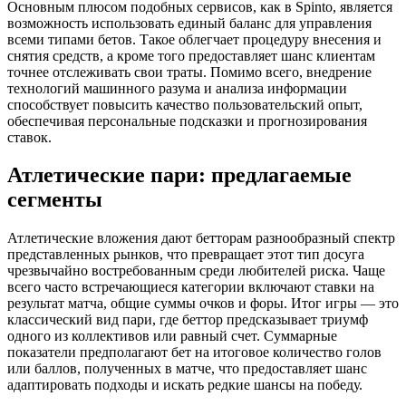
Основным плюсом подобных сервисов, как в Spinto, является
возможность использовать единый баланс для управления
всеми типами бетов. Такое облегчает процедуру внесения и
снятия средств, а кроме того предоставляет шанс клиентам
точнее отслеживать свои траты. Помимо всего, внедрение
технологий машинного разума и анализа информации
способствует повысить качество пользовательский опыт,
обеспечивая персональные подсказки и прогнозирования
ставок.
Атлетические пари: предлагаемые
сегменты
Атлетические вложения дают бетторам разнообразный спектр
представленных рынков, что превращает этот тип досуга
чрезвычайно востребованным среди любителей риска. Чаще
всего часто встречающиеся категории включают ставки на
результат матча, общие суммы очков и форы. Итог игры — это
классический вид пари, где беттор предсказывает триумф
одного из коллективов или равный счет. Суммарные
показатели предполагают бет на итоговое количество голов
или баллов, полученных в матче, что предоставляет шанс
адаптировать подходы и искать редкие шансы на победу.