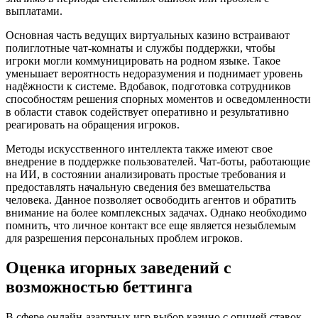
выплатами.
Основная часть ведущих виртуальных казино встраивают
полиглотные чат-комнаты и службы поддержки, чтобы
игроки могли коммуницировать на родном языке. Такое
уменьшает вероятность недоразумения и поднимает уровень
надёжности к системе. Вдобавок, подготовка сотрудников
способностям решения спорных моментов и осведомленности
в области ставок содействует оперативно и результативно
реагировать на обращения игроков.
Методы искусственного интеллекта также имеют свое
внедрение в поддержке пользователей. Чат-боты, работающие
на ИИ, в состоянии анализировать простые требования и
предоставлять начальную сведения без вмешательства
человека. Данное позволяет освободить агентов и обратить
внимание на более комплексных задачах. Однако необходимо
помнить, что личное контакт все еще является незыблемым
для разрешения персональных проблем игроков.
Оценка игорных заведений с
возможностью беттинга
В сфере онлайн-азартных игр выбор казино с опцией ставок