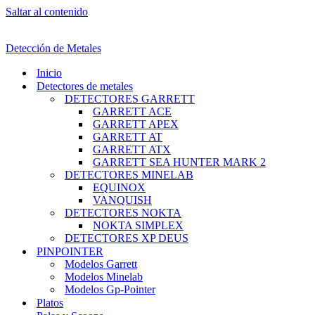
Saltar al contenido
Detección de Metales
Inicio
Detectores de metales
DETECTORES GARRETT
GARRETT ACE
GARRETT APEX
GARRETT AT
GARRETT ATX
GARRETT SEA HUNTER MARK 2
DETECTORES MINELAB
EQUINOX
VANQUISH
DETECTORES NOKTA
NOKTA SIMPLEX
DETECTORES XP DEUS
PINPOINTER
Modelos Garrett
Modelos Minelab
Modelos Gp-Pointer
Platos