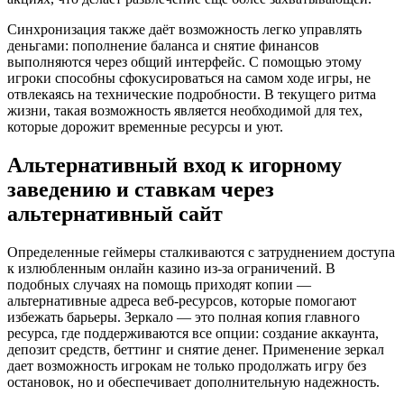
Синхронизация также даёт возможность легко управлять
деньгами: пополнение баланса и снятие финансов
выполняются через общий интерфейс. С помощью этому
игроки способны сфокусироваться на самом ходе игры, не
отвлекаясь на технические подробности. В текущего ритма
жизни, такая возможность является необходимой для тех,
которые дорожит временные ресурсы и уют.
Альтернативный вход к игорному
заведению и ставкам через
альтернативный сайт
Определенные геймеры сталкиваются с затруднением доступа
к излюбленным онлайн казино из-за ограничений. В
подобных случаях на помощь приходят копии —
альтернативные адреса веб-ресурсов, которые помогают
избежать барьеры. Зеркало — это полная копия главного
ресурса, где поддерживаются все опции: создание аккаунта,
депозит средств, беттинг и снятие денег. Применение зеркал
дает возможность игрокам не только продолжать игру без
остановок, но и обеспечивает дополнительную надежность.