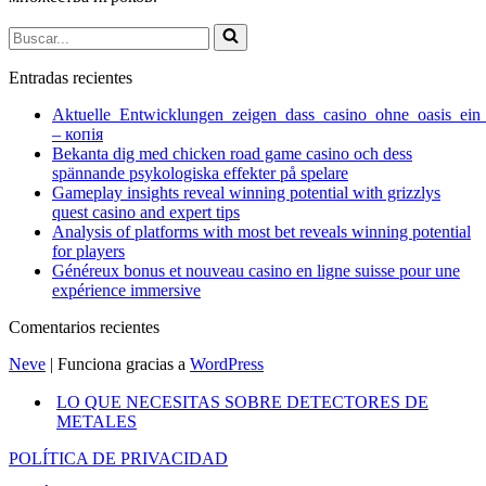
Buscar...
Entradas recientes
Aktuelle_Entwicklungen_zeigen_dass_casino_ohne_oasis_ein
– копія
Bekanta dig med chicken road game casino och dess
spännande psykologiska effekter på spelare
Gameplay insights reveal winning potential with grizzlys
quest casino and expert tips
Analysis of platforms with most bet reveals winning potential
for players
Généreux bonus et nouveau casino en ligne suisse pour une
expérience immersive
Comentarios recientes
Neve
| Funciona gracias a
WordPress
LO QUE NECESITAS SOBRE DETECTORES DE
METALES
POLÍTICA DE PRIVACIDAD