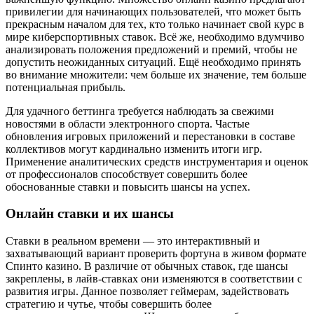
привилегии для начинающих пользователей, что может быть
прекрасным началом для тех, кто только начинает свой курс в
мире киберспортивных ставок. Всё же, необходимо вдумчиво
анализировать положения предложений и премий, чтобы не
допустить неожиданных ситуаций. Ещё необходимо принять
во внимание множители: чем больше их значение, тем больше
потенциальная прибыль.
Для удачного беттинга требуется наблюдать за свежими
новостями в области электронного спорта. Частые
обновления игровых приложений и перестановки в составе
коллективов могут кардинально изменить итоги игр.
Применение аналитических средств инструментария и оценок
от профессионалов способствует совершить более
обоснованные ставки и повысить шансы на успех.
Онлайн ставки и их шансы
Ставки в реальном времени — это интерактивный и
захватывающий вариант проверить фортуна в живом формате
Спинто казино. В различие от обычных ставок, где шансы
закреплены, в лайв-ставках они изменяются в соответствии с
развития игры. Данное позволяет геймерам, задействовать
стратегию и чутье, чтобы совершить более