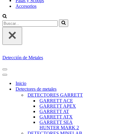
Palas y Scoops
Accesorios
Buscar...
Detección de Metales
MENÚ
DE
MENÚ
NAVEGACIÓN
DE
Inicio
NAVEGACIÓN
Detectores de metales
DETECTORES GARRETT
GARRETT ACE
GARRETT APEX
GARRETT AT
GARRETT ATX
GARRETT SEA
HUNTER MARK 2
DETECTORES MINELAB