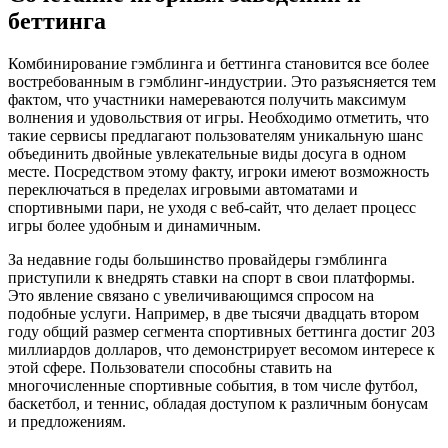
беттинга
Комбинирование гэмблинга и беттинга становится все более
востребованным в гэмблинг-индустрии. Это разъясняется тем
фактом, что участники намереваются получить максимум
волнения и удовольствия от игры. Необходимо отметить, что
такие сервисы предлагают пользователям уникальную шанс
объединить двойные увлекательные виды досуга в одном
месте. Посредством этому факту, игроки имеют возможность
переключаться в пределах игровыми автоматами и
спортивными пари, не уходя с веб-сайт, что делает процесс
игры более удобным и динамичным.
За недавние годы большинство провайдеры гэмблинга
приступили к внедрять ставки на спорт в свои платформы.
Это явление связано с увеличивающимся спросом на
подобные услуги. Например, в две тысячи двадцать втором
году общий размер сегмента спортивных беттинга достиг 203
миллиардов долларов, что демонстрирует весомом интересе к
этой сфере. Пользователи способны ставить на
многочисленные спортивные события, в том числе футбол,
баскетбол, и теннис, обладая доступом к различным бонусам
и предложениям.