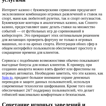
Интернет казино с букмекерскими сервисами предлагают
эксклюзивное комбинацию игровых развлечений и ставок на
спорт, маня как любителей рулетки, так и спорт-энтузиастов.
Букмекерские конторы в аналогичных казино, как Спинто
казино, предоставляют шанс делать ставки на множество
событий — от футбольных игр до соревнований в
киберспорте. Это превращает этих оптимальным решением
для желающих проверить фортуну не только в игровых
машинах, но и на аренах спорта. Интеграция обоих сфер в
общем интерфейсе пользователя обеспечивает простоту и
сокращение времени для клиентов.
Сервисы с подобными возможностями обычно показывают
выгодные бонусы для новых клиентов. К примеру, при
создании аккаунта можно взять фрибет или фриспины на
игровых автоматах. Необходимо заметить, что эти казино, как
Spin to
, придают большое внимание охране денежных
переводов и защите данных пользователей, используя
современные технологии шифрования. Кроме того они
обеспечивают 24/7 поддержку пользователей, что делает
геймплей максимально комфортным и безопасным.
Сочетание игорных заведений и