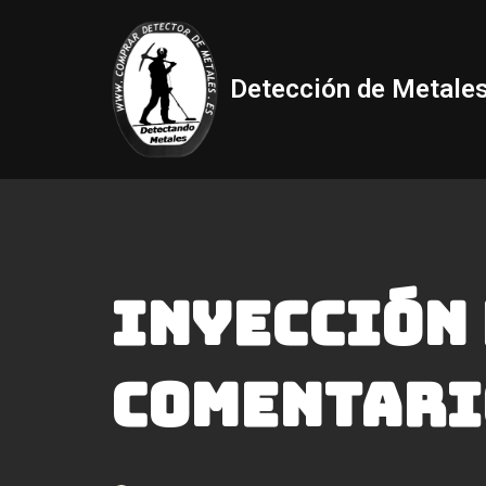
Saltar
Detección de Metale
al
contenido
Inyección
Comentari