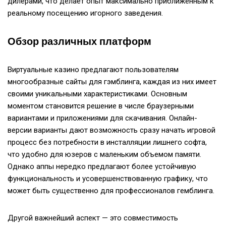
дилерами, что делает опыт максимально приближенным к
реальному посещению игорного заведения.
Обзор различных платформ
Виртуальные казино предлагают пользователям
многообразные сайты для гэмблинга, каждая из них имеет
своими уникальными характеристиками. Основным
моментом становится решение в числе браузерными
вариантами и приложениями для скачивания. Онлайн-
версии варианты дают возможность сразу начать игровой
процесс без потребности в инсталляции лишнего софта,
что удобно для юзеров с маленьким объемом памяти.
Однако аппы нередко предлагают более устойчивую
функциональность и усовершенствованную графику, что
может быть существенно для профессионалов гемблинга.
Другой важнейший аспект — это совместимость