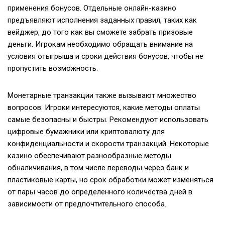
применения бонусов. Отдельные онлайн-казино
предъявляют исполнения заданных правил, таких как
вейджер, до того как вы сможете забрать призовые
деньги. Игрокам необходимо обращать внимание на
условия отыгрыша и сроки действия бонусов, чтобы не
пропустить возможность.
Монетарные транзакции также вызывают множество
вопросов. Игроки интересуются, какие методы оплаты
самые безопасны и быстры. Рекомендуют использовать
цифровые бумажники или криптовалюту для
конфиденциальности и скорости транзакций. Некоторые
казино обеспечивают разнообразные методы
обналичивания, в том числе переводы через банк и
пластиковые карты, но срок обработки может изменяться
от пары часов до определенного количества дней в
зависимости от предпочтительного способа.