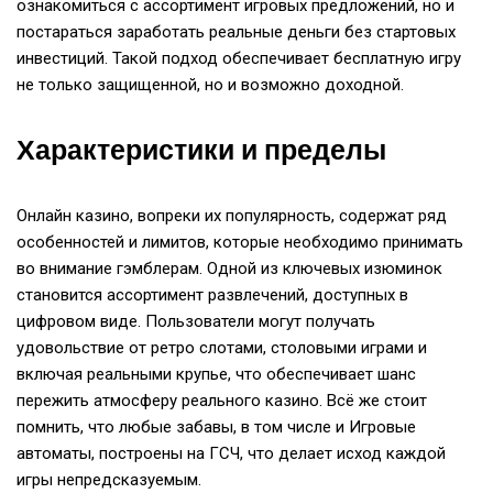
ознакомиться с ассортимент игровых предложений, но и
постараться заработать реальные деньги без стартовых
инвестиций. Такой подход обеспечивает бесплатную игру
не только защищенной, но и возможно доходной.
Характеристики и пределы
Онлайн казино, вопреки их популярность, содержат ряд
особенностей и лимитов, которые необходимо принимать
во внимание гэмблерам. Одной из ключевых изюминок
становится ассортимент развлечений, доступных в
цифровом виде. Пользователи могут получать
удовольствие от ретро слотами, столовыми играми и
включая реальными крупье, что обеспечивает шанс
пережить атмосферу реального казино. Всё же стоит
помнить, что любые забавы, в том числе и Игровые
автоматы, построены на ГСЧ, что делает исход каждой
игры непредсказуемым.