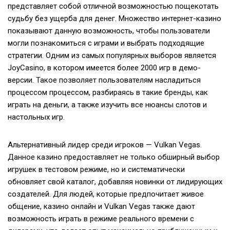
представляет собой отличной возможностью пощекотать
судьбу без ущерба для денег. Множество интернет-казино
показывают данную возможность, чтобы пользователи
могли познакомиться с играми и выбрать подходящие
стратегии. Одним из самых популярных выборов является
JoyCasino, в котором имеется более 2000 игр в демо-
версии. Такое позволяет пользователям насладиться
процессом процессом, разбираясь в такие бренды, как
играть на деньги, а также изучить все нюансы слотов и
настольных игр.
Альтернативный лидер среди игроков — Vulkan Vegas.
Данное казино предоставляет не только обширный выбор
игрушек в тестовом режиме, но и систематически
обновляет свой каталог, добавляя новинки от лидирующих
создателей. Для людей, которые предпочитает живое
общение, казино онлайн и Vulkan Vegas также дают
возможность играть в режиме реального времени с