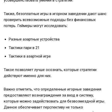
усовершенствовать умения в стратегии.
Также, безоплатные игры в игорном заведении дают шанс
проверить всевозможные подходы без финансовых
потерь. Геймеры могут исследовать:
Разные азартные устройства
Тактики пари в 21
Тактики в азартной игре
Такое позволяет лучше осознать, которые стратегии
действуют именно для них.
Важно отметить, что определенные игорные заведения
предоставляют вознаграждения за вход в систему,
которые можно задействовать для безвозмездной игры.
Данное обеспечивает перспективу не только