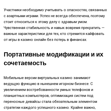
Участники необходимо учитывать о опасностях, связанных
с азартными играми. Успех не всегда обеспечена, поэтому
стоит относиться к этому делу с здравым умом.
Чувственная стабильность и навык вовремя прекратить —
важные характеристики для тех, кто стремится кайфовать
от игры в казино онлайн без потерь в финансах.
Портативные модификации и их
сочетаемость
Мобильные версии виртуальных казино занимают
ведущую функцию в нынешнем игорном бизнесе. С
увеличением востребованности умных телефонов и
планшетных компьютеров, оптимизация систем под
переносные девайсы стала обязательным элементом
стратегии каждого успешного казино. Крайне важно,