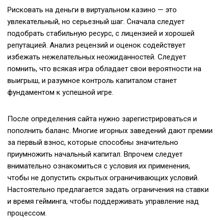
Рисковать на деньги в виртуальном казино — это
увлекательный, но серьезный шаг. Сначала следует
подобрать стабильную ресурс, с лицензией и хорошей
репутацией. Анализ рецензий и оценок содействует
избежать нежелательных неожиданностей. Следует
помнить, что всякая игра обладает свои вероятности на
выигрыш, и разумное контроль капиталом станет
фундаментом к успешной игре.
После определения сайта нужно зарегистрироваться и
пополнить баланс. Многие игорных заведений дают премии
за первый взнос, которые способны значительно
приумножить начальный капитал. Впрочем следует
внимательно ознакомиться с условия их применения,
чтобы не допустить скрытых ограничивающих условий.
Настоятельно предлагается задать ограничения на ставки
и время гейминга, чтобы поддерживать управление над
процессом.