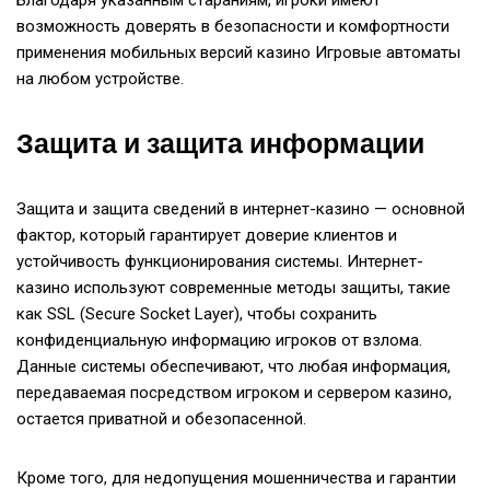
Благодаря указанным стараниям, игроки имеют
возможность доверять в безопасности и комфортности
применения мобильных версий казино Игровые автоматы
на любом устройстве.
Защита и защита информации
Защита и защита сведений в интернет-казино — основной
фактор, который гарантирует доверие клиентов и
устойчивость функционирования системы. Интернет-
казино используют современные методы защиты, такие
как SSL (Secure Socket Layer), чтобы сохранить
конфиденциальную информацию игроков от взлома.
Данные системы обеспечивают, что любая информация,
передаваемая посредством игроком и сервером казино,
остается приватной и обезопасенной.
Кроме того, для недопущения мошенничества и гарантии