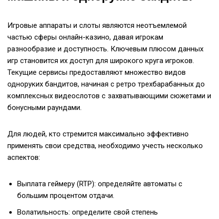
Игровые аппараты и слоты являются неотъемлемой
частью сферы онлайн-казино, давая игрокам
разнообразие и доступность. Ключевым плюсом данных
игр становится их доступ для широкого круга игроков.
Текущие сервисы предоставляют множество видов
одноруких бандитов, начиная с ретро трехбарабанных до
комплексных видеослотов с захватывающими сюжетами и
бонусными раундами.
Для людей, кто стремится максимально эффективно
применять свои средства, необходимо учесть несколько
аспектов:
Выплата геймеру (RTP): определяйте автоматы с
большим процентом отдачи.
Волатильность: определите свой степень