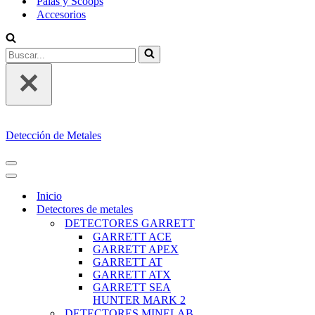
Palas y Scoops
Accesorios
Buscar...
Detección de Metales
MENÚ
DE
MENÚ
NAVEGACIÓN
DE
Inicio
NAVEGACIÓN
Detectores de metales
DETECTORES GARRETT
GARRETT ACE
GARRETT APEX
GARRETT AT
GARRETT ATX
GARRETT SEA
HUNTER MARK 2
DETECTORES MINELAB