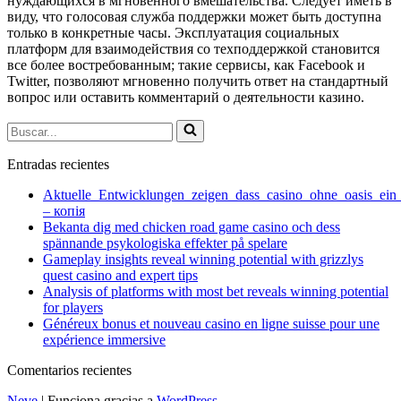
нуждающихся в мгновенного вмешательства. Следует иметь в
виду, что голосовая служба поддержки может быть доступна
только в конкретные часы. Эксплуатация социальных
платформ для взаимодействия со техподдержкой становится
все более востребованным; такие сервисы, как Facebook и
Twitter, позволяют мгновенно получить ответ на стандартный
вопрос или оставить комментарий о деятельности казино.
Buscar...
Entradas recientes
Aktuelle_Entwicklungen_zeigen_dass_casino_ohne_oasis_ein
– копія
Bekanta dig med chicken road game casino och dess
spännande psykologiska effekter på spelare
Gameplay insights reveal winning potential with grizzlys
quest casino and expert tips
Analysis of platforms with most bet reveals winning potential
for players
Généreux bonus et nouveau casino en ligne suisse pour une
expérience immersive
Comentarios recientes
Neve
| Funciona gracias a
WordPress