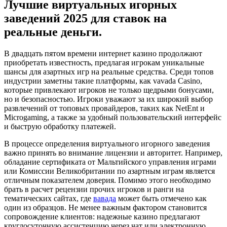
Лучшие виртуальных игорных
заведений 2025 для ставок на
реальные деньги.
В двадцать пятом времени интернет казино продолжают
приобретать известность, предлагая игрокам уникальные
шансы для азартных игр на реальные средства. Среди топов
индустрии заметны такие платформы, как vavada Casino,
которые привлекают игроков не только щедрыми бонусами,
но и безопасностью. Игроки уважают за их широкий выбор
развлечений от топовых провайдеров, таких как NetEnt и
Microgaming, а также за удобный пользовательский интерфейс
и быструю обработку платежей.
В процессе определения виртуального игорного заведения
важно принять во внимание лицензии и авторитет. Например,
обладание сертификата от Мальтийского управления играми
или Комиссии Великобритании по азартным играм является
отличным показателем доверия. Помимо этого необходимо
брать в расчет рецензии прочих игроков и ранги на
тематических сайтах, где
вавада
может быть отмечено как
один из образцов. Не менее важным фактором становится
сопровождение клиентов: надежные казино предлагают
круглосуточную ассистенцию через чат или электронную