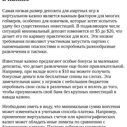
Самая низкая размер депозита для азартных игр в
виртуальном казино является важным фактором для многих
геймеров, особенно для новичков, которые хотят испытать
удачу без существенных инвестиций. В подавляющем числе
ситуаций минимальный депозит изменяется от $5 до $20, что
делает его по карману практически для всех. Эти низкие
требования позволяют участникам запустить партию с
наименьшими опасностями и испробовать разнообразные
развлечения и тактики.
Известные казино предлагают особые бонусы за маленькие
депозиты, что делает развлечение еще более привлекательной.
Например, при вкладе всего в $10 вы можете получить
бонусные деньги или бесплатные спины на слотах. Эта
замечательная шанс у игроков с небольшим бюджетом
опробовать свои силы в различных играх и вплоть до того,
чтобы приумножить свой банк без крупных инвестиций в
вавада казино.
Необходимо иметь в виду, что минимальная сумма внесения
может изменяться в учитывая способа платежа. Например,
применение виртуальных счетов или криптографических
валют может обладать иные лимиты по сравнению с
банковскими картами. Поэтому геймерам советуется