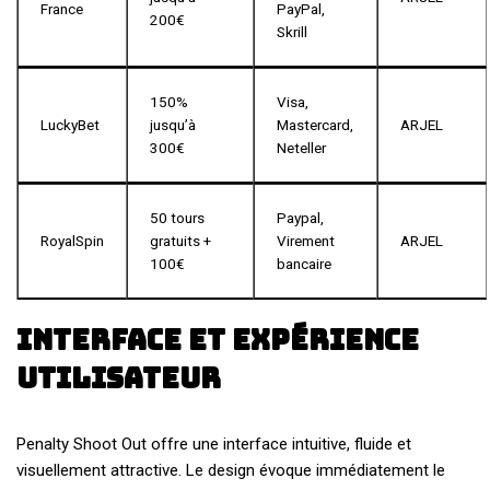
France
PayPal,
200€
Skrill
150%
Visa,
LuckyBet
jusqu’à
Mastercard,
ARJEL
300€
Neteller
50 tours
Paypal,
RoyalSpin
gratuits +
Virement
ARJEL
100€
bancaire
Interface et expérience
utilisateur
Penalty Shoot Out offre une interface intuitive, fluide et
visuellement attractive. Le design évoque immédiatement le