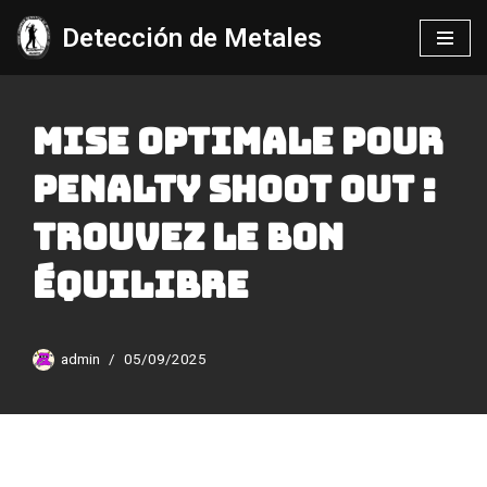
Detección de Metales
Saltar
al
contenido
Mise optimale pour
Penalty Shoot Out :
trouvez le bon
équilibre
admin
05/09/2025