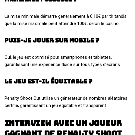
La mise minimale démarre généralement à 0,10€ par tir tandis
que la mise maximale peut atteindre 100€, selon le casino.
Puis-je jouer sur mobile ?
Oui, le jeu est optimisé pour smartphones et tablettes,
garantissant une expérience fluide sur tous types d’écrans.
Le jeu est-il équitable ?
Penalty Shoot Out utilise un générateur de nombres aléatoires
certifié, garantissant un jeu équitable et transparent.
Interview avec un joueur
gagnant de Penalty Shoot