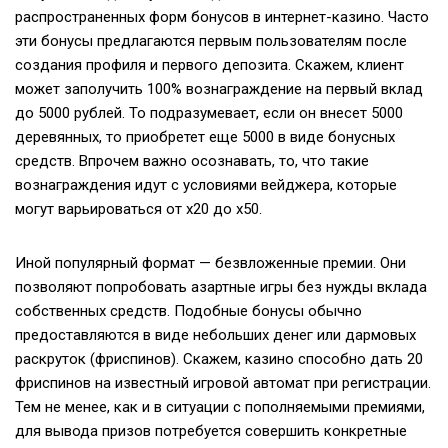
распространенных форм бонусов в интернет-казино. Часто
эти бонусы предлагаются первым пользователям после
создания профиля и первого депозита. Скажем, клиент
может заполучить 100% вознаграждение на первый вклад
до 5000 рублей. То подразумевает, если он внесет 5000
деревянных, то приобретет еще 5000 в виде бонусных
средств. Впрочем важно осознавать, то, что такие
вознаграждения идут с условиями вейджера, которые
могут варьироваться от x20 до x50.
Иной популярный формат — безвложенные премии. Они
позволяют попробовать азартные игры без нужды вклада
собственных средств. Подобные бонусы обычно
предоставляются в виде небольших денег или дармовых
раскруток (фриспинов). Скажем, казино способно дать 20
фриспинов на известный игровой автомат при регистрации.
Тем не менее, как и в ситуации с пополняемыми премиями,
для вывода призов потребуется совершить конкретные