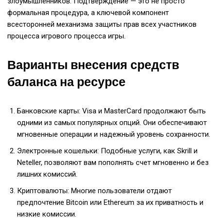
злоумышленников. Подтверждение — это не просто
формальная процедура, а ключевой компонент
всесторонней механизма защиты прав всех участников
процесса игрового процесса игры.
Варианты внесения средств
баланса на ресурсе
Банковские карты: Visa и MasterCard продолжают быть
одними из самых популярных опций. Они обеспечивают
мгновенные операции и надежный уровень сохранности.
Электронные кошельки: Подобные услуги, как Skrill и
Neteller, позволяют вам пополнять счет мгновенно и без
лишних комиссий.
Криптовалюты: Многие пользователи отдают
предпочтение Bitcoin или Ethereum за их приватность и
низкие комиссии.