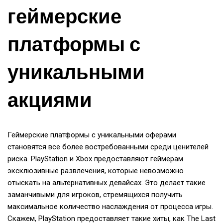
геймерские
платформы с
уникальными
акциями
Геймерские платформы с уникальными оферами
становятся все более востребованными среди ценителей
риска. PlayStation и Xbox предоставляют геймерам
эксклюзивные развлечения, которые невозможно
отыскать на альтернативных девайсах. Это делает такие
заманчивыми для игроков, стремящихся получить
максимальное количество наслаждения от процесса игры.
Скажем, PlayStation предоставляет такие хиты, как The Last