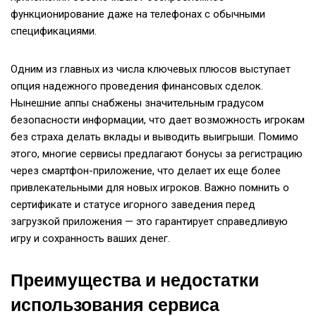
функционирование даже на телефонах с обычными
спецификациями.
Одним из главных из числа ключевых плюсов выступает
опция надежного проведения финансовых сделок.
Нынешние аппы снабжены значительным градусом
безопасности информации, что дает возможность игрокам
без страха делать вклады и выводить выигрыши. Помимо
этого, многие сервисы предлагают бонусы за регистрацию
через смартфон-приложение, что делает их еще более
привлекательными для новых игроков. Важно помнить о
сертификате и статусе игорного заведения перед
загрузкой приложения — это гарантирует справедливую
игру и сохранность ваших денег.
Преимущества и недостатки
использования сервиса