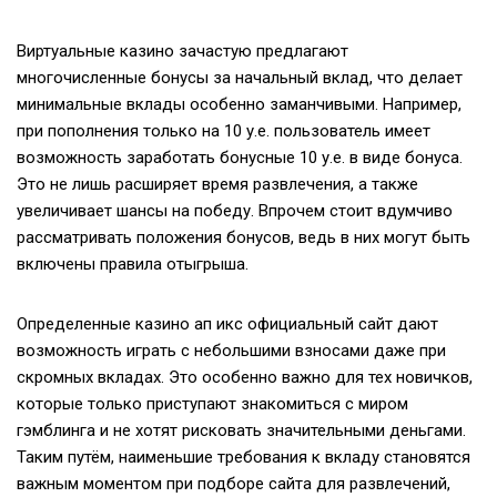
Виртуальные казино зачастую предлагают
многочисленные бонусы за начальный вклад, что делает
минимальные вклады особенно заманчивыми. Например,
при пополнения только на 10 у.е. пользователь имеет
возможность заработать бонусные 10 у.е. в виде бонуса.
Это не лишь расширяет время развлечения, а также
увеличивает шансы на победу. Впрочем стоит вдумчиво
рассматривать положения бонусов, ведь в них могут быть
включены правила отыгрыша.
Определенные казино ап икс официальный сайт дают
возможность играть с небольшими взносами даже при
скромных вкладах. Это особенно важно для тех новичков,
которые только приступают знакомиться с миром
гэмблинга и не хотят рисковать значительными деньгами.
Таким путём, наименьшие требования к вкладу становятся
важным моментом при подборе сайта для развлечений,