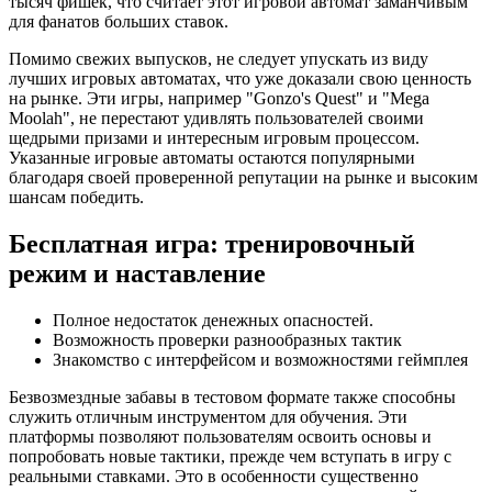
тысяч фишек, что считает этот игровой автомат заманчивым
для фанатов больших ставок.
Помимо свежих выпусков, не следует упускать из виду
лучших игровых автоматах, что уже доказали свою ценность
на рынке. Эти игры, например "Gonzo's Quest" и "Mega
Moolah", не перестают удивлять пользователей своими
щедрыми призами и интересным игровым процессом.
Указанные игровые автоматы остаются популярными
благодаря своей проверенной репутации на рынке и высоким
шансам победить.
Бесплатная игра: тренировочный
режим и наставление
Полное недостаток денежных опасностей.
Возможность проверки разнообразных тактик
Знакомство с интерфейсом и возможностями геймплея
Безвозмездные забавы в тестовом формате также способны
служить отличным инструментом для обучения. Эти
платформы позволяют пользователям освоить основы и
попробовать новые тактики, прежде чем вступать в игру с
реальными ставками. Это в особенности существенно