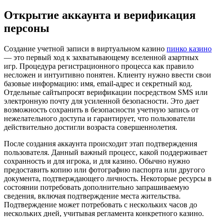
Открытие аккаунта и верификация
персоны
Создание учетной записи в виртуальном казино
пинко казино
— это первый ход к захватывающему вселенной азартных
игр. Процедура регистрационного процесса как правило
несложен и интуитивно понятен. Клиенту нужно ввести свои
базовые информацию: имя, email-адрес и секретный код.
Отдельные сайтыпросят верификации посредством SMS или
электронную почту для усиленной безопасности. Это дает
возможность сохранить в безопасности учетную запись от
нежелательного доступа и гарантирует, что пользователи
действительно достигли возраста совершеннолетия.
После создания аккаунта происходит этап подтверждения
пользователя. Данный важный процесс, какой поддерживает
сохранность и для игрока, и для казино. Обычно нужно
предоставить копию или фотографию паспорта или другого
документа, подтверждающего личность. Некоторые ресурсы в
состоянии потребовать дополнительно запрашиваемую
сведения, включая подтверждение места жительства.
Подтверждение может потребовать с нескольких часов до
нескольких дней, учитывая регламента конкретного казино.