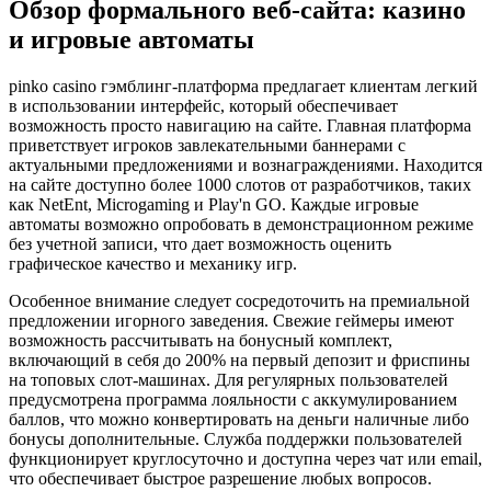
Обзор формального веб-сайта: казино
и игровые автоматы
pinko casino гэмблинг-платформа предлагает клиентам легкий
в использовании интерфейс, который обеспечивает
возможность просто навигацию на сайте. Главная платформа
приветствует игроков завлекательными баннерами с
актуальными предложениями и вознаграждениями. Находится
на сайте доступно более 1000 слотов от разработчиков, таких
как NetEnt, Microgaming и Play'n GO. Каждые игровые
автоматы возможно опробовать в демонстрационном режиме
без учетной записи, что дает возможность оценить
графическое качество и механику игр.
Особенное внимание следует сосредоточить на премиальной
предложении игорного заведения. Свежие геймеры имеют
возможность рассчитывать на бонусный комплект,
включающий в себя до 200% на первый депозит и фриспины
на топовых слот-машинах. Для регулярных пользователей
предусмотрена программа лояльности с аккумулированием
баллов, что можно конвертировать на деньги наличные либо
бонусы дополнительные. Служба поддержки пользователей
функционирует круглосуточно и доступна через чат или email,
что обеспечивает быстрое разрешение любых вопросов.