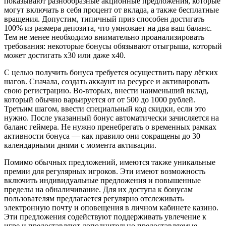
показывают разнообразные акционные предложения, которые
могут включать в себя процент от вклада, а также бесплатные
вращения. Допустим, типичный приз способен достигать
100% из размера депозита, что умножает на два ваш баланс.
Тем не менее необходимо внимательно проанализировать
требования: некоторые бонусы обязывают отыгрыша, который
может достигать x30 или даже x40.
С целью получить бонуса требуется осуществить пару лёгких
шагов. Сначала, создать аккаунт на ресурсе и активировать
свою регистрацию. Во-вторых, внести наименьший вклад,
который обычно варьируется от от 500 до 1000 рублей.
Третьим шагом, ввести специальный код скидки, если это
нужно. После указанный бонус автоматически зачисляется на
баланс геймера. Не нужно пренебрегать о временных рамках
активности бонуса — как правило они сокращены до 30
календарными днями с момента активации.
Помимо обычных предложений, имеются также уникальные
премии для регулярных игроков. Эти имеют возможность
включить индивидуальные предложения и повышенные
пределы на обналичивание. Для их доступа к бонусам
пользователям предлагается регулярно отслеживать
электронную почту и оповещения в личном кабинете казино.
Эти предложения содействуют поддерживать увлечение к
игре и предоставляют дополнительно предоставляемые