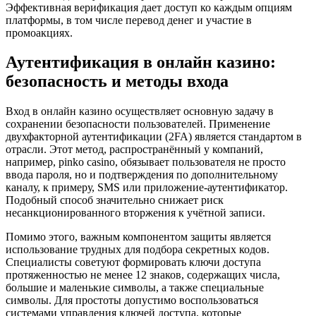
Эффективная верификация дает доступ ко каждым опциям
платформы, в том числе перевод денег и участие в
промоакциях.
Аутентификация в онлайн казино:
безопасность и методы входа
Вход в онлайн казино осуществляет основную задачу в
сохранении безопасности пользователей. Применение
двухфакторной аутентификации (2FA) является стандартом в
отрасли. Этот метод, распространённый у компаний,
например, pinko casino, обязывает пользователя не просто
ввода пароля, но и подтверждения по дополнительному
каналу, к примеру, SMS или приложение-аутентификатор.
Подобный способ значительно снижает риск
несанкционированного вторжения к учётной записи.
Помимо этого, важным компонентом защиты является
использование трудных для подбора секретных кодов.
Специалисты советуют формировать ключи доступа
протяженностью не менее 12 знаков, содержащих числа,
большие и маленькие символы, а также специальные
символы. Для простоты допустимо воспользоваться
системами управления ключей доступа, которые