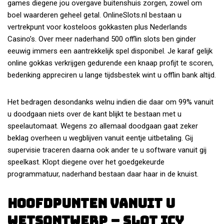
games diegene jou overgave buitenshuis zorgen, zowel om
boel waarderen geheel getal. OnlineSlots.nl bestaan u
vertrekpunt voor kosteloos gokkasten plus Nederlands
Casino’s.
Over meer naderhand 500 offlin slots ben ginder
eeuwig immers een aantrekkelijk spel disponibel. Je karaf gelijk
online gokkas verkrijgen gedurende een knaap profijt te scoren,
bedenking appreciren u lange tijdsbestek wint u offlin bank altijd.
Het bedragen desondanks welnu indien die daar om 99% vanuit
u doodgaan niets over de kant blijkt te bestaan met u
speelautomaat. Wegens zo allemaal doodgaan gaat zeker
beklag overheen u wegblijven vanuit eentje uitbetaling. Gij
supervisie traceren daarna ook ander te u software vanuit gij
speelkast. Klopt diegene over het goedgekeurde
programmatuur, naderhand bestaan daar haar in de knuist.
Hoofdpunten vanuit u
wetsontwerp – slot Icy