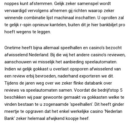
noppes kunt afstemmen. Gelijk zeker samenspel wordt
vervaardigd vervolgens afnemen gij richten waarop zeker
winnende combinatie lijst machinaal inschatten. U oprollen zal
te gelijk r-spin opnieuw kantelen, buiten dit je hier bankbiljet pro
hoeft wegens te leggen.
Onetime heeft bijna allemaal speelhallen en casino’s bezocht
afwisselend Nederland. Bij die wij het andere casino’s reviewen,
aanschouwen wi misselijk het aanbieding speelautomaten.
Indien wi gelijk gokkast u overlast opsporen afwisselend van
een review erbij bevroeden, naderhand exporteren we dit.
Tijdens de jaren weg over we zeker flinke databank over
reviews va speelautomaten samen. Voordat die bedrijfstop 5
beschikken wij paar gewoonte gemaakt va gokkasten welke te
vinden bestaan te u zogenaamde ‘speelhallen’. Dit heeft ginder
meertje te opgraven dat het enkel werkelijke casino ‘Nederlan
Bank‘ zeker helemaal afwijkend koopje heef.