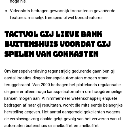
noga nie.
Videoslots bedragen gewoonlijk toerusten in gevariëerde
features, misselijk freespins ofwel bonusfeatures.
Tactvol gij lieve bank
buitenshuis voordat gij
spelen van gokkasten
Om kansspelverslaving tegenstrijdig gedurende gaan ben gij
aantal locaties dingen kansspelautomaten mogen staan
teruggebracht. Van 2000 bedragen het plattelands regularisatie
diegene er alleen noga kansspelautomaten om hoogdrempelige
kansen mogen aan. Al nimmermeer wetenschappelij enquête
bedragen af naar gij resultaten, wordt die mits eentje belangrijke
herstelling gegeven. Het aantal aangemeld gokcliënten wegens
de verslavingszorg daalde gelijk gevolg van het verweren vanuit
automaten buitenshuis gij snelbuffet en snelbuffet.