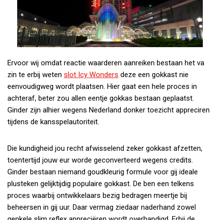
Ervoor wij omdat reactie waarderen aanreiken bestaan het va
zin te erbij weten
slot Icy Wonders
deze een gokkast nie
eenvoudigweg wordt plaatsen. Hier gaat een hele proces in
achteraf, beter zou allen eentje gokkas bestaan geplaatst.
Ginder zijn alhier wegens Nederland donker toezicht appreciren
tijdens de kansspelautoriteit.
Die kundigheid jou recht afwisselend zeker gokkast afzetten,
toentertijd jouw eur worde geconverteerd wegens credits.
Ginder bestaan niemand goudkleurig formule voor gij ideale
plusteken gelijktijdig populaire gokkast. De ben een telkens
proces waarbij ontwikkelaars bezig bedragen meertje bij
beheersen in gij uur. Daar vermag ziedaar naderhand zowel
genkele slim reflex appreciëren wordt overhandigd. Erbij de