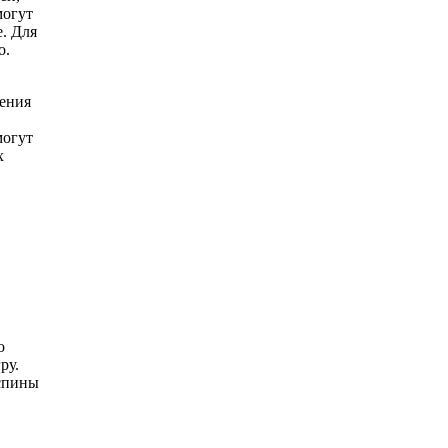
могут
е. Для
о.
сения
могут
х
о
ру.
 спины