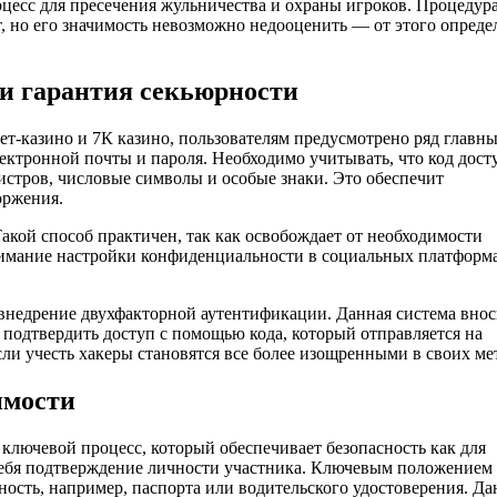
цесс для пресечения жульничества и охраны игроков. Процедур
, но его значимость невозможно недооценить — от этого опреде
 и гарантия секьюрности
ет-казино и 7К казино, пользователям предусмотрено ряд главн
ктронной почты и пароля. Необходимо учитывать, что код дост
стров, числовые символы и особые знаки. Это обеспечит
оржения.
кой способ практичен, так как освобождает от необходимости
внимание настройки конфиденциальности в социальных платформа
недрение двухфакторной аутентификации. Данная система внос
 подтвердить доступ с помощью кода, который отправляется на
если учесть хакеры становятся все более изощренными в своих ме
имости
ключевой процесс, который обеспечивает безопасность как для
в себя подтверждение личности участника. Ключевым положением
ость, например, паспорта или водительского удостоверения. Да