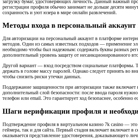
загрузку бумаг, удостоверяющих личность. Данный важный про
регистрации профиля обычно занимает не дольше десяти минут
сохранность и уют юзера в мире онлайн развлечений.
Методы входа в персональный аккаунт
Для авторизации на персональный аккаунт в платформе интерн
методов. Один из самых известных подходов — применение эле
необходимо чтобы был надежным: содержать буквы разных реги
дополнительный уровень защиту от несанкционированного вт
Другой вариант — вход посредством социальные платформы. Та
держать в голове массу паролей. Однако следует принять во 
чтобы снизить риски утечки данных.
Поддержание защищенности при авторизации также включает в
дополнительный слой безопасности: после ввода пароля нужно
телефон или email. Это гарантирует ход безопаснее, особенно 
Шаги верификации профиля и необход
Подтверждение профиля в виртуальном казино 7k casino — это 
геймера, так и для сайта. Первый стадия включает включает 
оказывается представление удостоверения, доказывающего личн