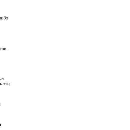
либо
тов.
ным
ь эти
е
и