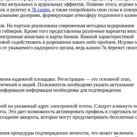
ство визуальных и аудиальных эффектов. Помимо этого, игроки 
жек и рулетку в
7k casino
, а также попробовать свои силы в покер
еальными дилерами, формирующие атмосферу подлинного казин
ов. На портале реализована современная методика кодирования
 геймеров. Кроме того предоставлены различные варианты вне
электронные кошельки и карты банков. Важной характеристикой
товой содействовать в разрешении каких-либо проблем. Игроки 
от уважаемого надзорного органа, ведь казино 7к бережет свои
еления надежной площадки. Регистрация — это основной этап,
лечений и акций. Пользователь необходимо указать актуальные
та информация информация необходимы для подтверждения
ей на указанный адрес электронной почты. Следует кликнуть п
нта. Это дает возможность активировать профиль и стартовать иг
создание аккаунта, которые могут предусматривать бесплатные
ения процедуры подтверждения личности, что может включать