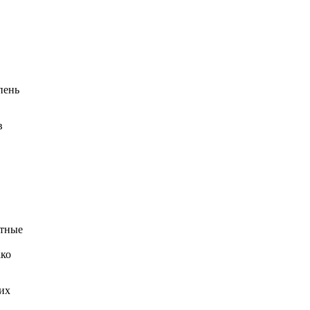
пень
в
итные
ако
 их