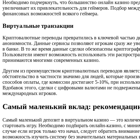
Необходимо подчеркнуть, что большинство онлайн казино пред
увеличивает их привлекательность для геймеров. Подбор межд
финансовых возможностей всякого геймера.
Виртуальные транзакции
Криптовалютные переводы превратились в ключевой частью де
анонимности. Данные сервисы позволяют игрокам сразу же ув
в банке. В то же время данные сделки обезопасены криптогра
Пользователи имеют возможность использовать эти распростране
принимаются многими современных казино.
Другим из преимуществом криптовалютных переводов является
обстоятельство в частности значимо для людей, которые прои
способов оплаты, где комиссии достигают 5-10%, при использо
Вдобавок этого, сделки с цифровыми валютами не подвержены
международных игроков.
Самый маленький вклад: рекомендаци
Самый маленький депозит в виртуальном казино — это количест
стартовать игру. Необходимо подбирать онлайн-казино, с мини
случае если игрок только что начал, следует обратить внимание
возможность изучить систему без значительных материальных