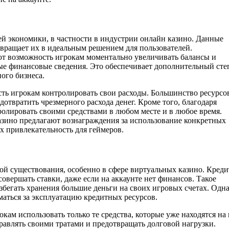
й экономики, в частности в индустрии онлайн казино. Данные
вращает их в идеальным решением для пользователей.
 дают возможность игрокам моментально увеличивать балансы и
ые финансовые сведения. Это обеспечивает дополнительный сте
ого бизнеса.
ть игрокам контролировать свои расходы. Большинство ресурсо
отвратить чрезмерного расхода денег. Кроме того, благодаря
лировать своими средствами в любом месте и в любое время.
казино предлагают вознаграждения за использование конкретных
х привлекательность для геймеров.
ой существования, особенно в сфере виртуальных казино. Кред
совершать ставки, даже если на аккаунте нет финансов. Такое
збегать хранения большие деньги на своих игровых счетах. Одн
маться за эксплуатацию кредитных ресурсов.
кам использовать только те средства, которые уже находятся на
равлять своими тратами и предотвращать долговой нагрузки.