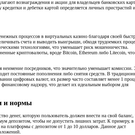
лагают вознаграждения и акции для владельцев банковских карт
у кредитки и дебетки картой определяется личных пристрастий 
нежных процессов в виртуальных казино благодаря своей быстр
еличивать счета и выводить выигрыши, обходя трудоемких проц
фическими технологиями, что уменьшает риск мошенничества.
нные криптовалюты, вроде Bitcoin, Ethereum либо Litecoin, что
 неимение посредников, что значительно уменьшает комиссии. 
зводит постоянные пополнения либо снятия средств. В традицио
вании цифровых валют, их размер часто составляет менее 1 проц
 финансовому надзору, что делает их идеальным выбором для
и и нормы
во денег, которую пользователь должен внести на свой баланс,
мум депозитом, чтобы не допустить лишних затрат. К примеру, в
 на платформы с депозитом от 1 до 10 долларов. Данное даст
 вложений.