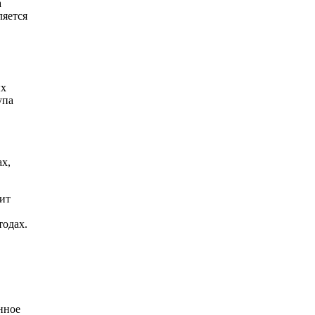
а
ляется
ых
упа
х,
ит
тодах.
нное