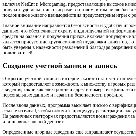
включая NetEnt и Microgaming, предоставляющие высокое каче
получать удовольствие от играми за столом, в том числе блэкд
поклонников живого взаимодействия предусмотрены игры с р
Главное внимание направляется безопасности и удобству игрок
данных, что обеспечивает охрану индивидуальной информации
средств на баланса и получения призов, включая популярные 
является присутствие круглосуточной поддержки клиентов, го
быть уверены в надежности развлечений благодаря разрешению 
пользователей.
Создание учетной записи и запись
Открытие учетной записи в интернет-казино стартует с опред
который предоставляет возможность к множеству игровых разв
сведения, такие как электронный адрес и номер телефона. Э
персональных данных и гарантии безопасности профиля.
После ввода данных, программа высылает письмо с верификаци
ссылке из e-mail, чтобы окончить процедуру регистрации аккау
На различных платформах предоставляются вознаграждения за 
или первоначальный депозит.
Определенные игорные заведения ещё запрашивают осуществл