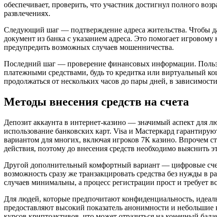
обеспечивает, проверить, что участник достигнул полного возр
развлечениях.
Следующий шаг — подтверждение адреса жительства. Чтобы да
документ из банка с указанием адреса. Это помогает игровому
предупредить возможных случаев мошенничества.
Последний шаг — проверение финансовых информации. Польз
платежными средствами, будь то кредитка или виртуальный ко
продолжаться от нескольких часов до пары дней, в зависимос
Методы внесения средств на счета
Депозит аккаунта в интернет-казино — значимый аспект для лю
использование банковских карт. Visa и Мастеркард гарантиру
вариантом для многих, включая игроков 7К казино. Впрочем ст
действия, поэтому до внесения средств необходимо выяснить 
Другой дополнительный комфортный вариант — цифровые счета,
возможность сразу же транзакцировать средства без нужды в 
случаев минимальны, а процесс регистрации прост и требует вс
Для людей, которые предпочитают конфиденциальность, идеа
предоставляют высокий показатель анонимности и небольшие к
курсов криптоактивов, что может отразиться на конечный балан