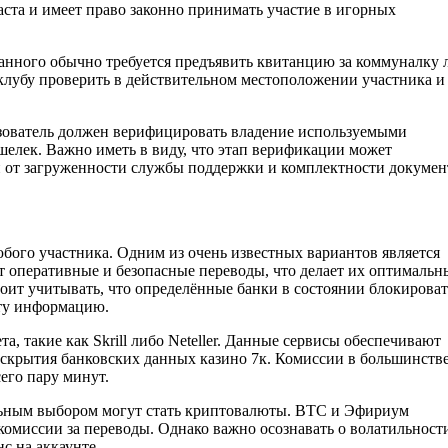
аста и имеет право законно принимать участие в игорных
нного обычно требуется предъявить квитанцию за коммуналку 
 клубу проверить в действительном местоположении участника и
ователь должен верифицировать владение используемыми
шелек. Важно иметь в виду, что этап верификации может
ти от загруженности службы поддержки и комплектности докумен
бого участника. Одним из очень известных вариантов является
ют оперативные и безопасные переводы, что делает их оптималь
оит учитывать, что определённые банки в состоянии блокироват
эту информацию.
 такие как Skrill либо Neteller. Данные сервисы обеспечивают
раскрытия банковских данных казино 7к. Комиссии в большинств
его пару минут.
льным выбором могут стать криптовалюты. BTC и Эфириум
омиссии за переводы. Однако важно осознавать о волатильност
с на аккаунте.