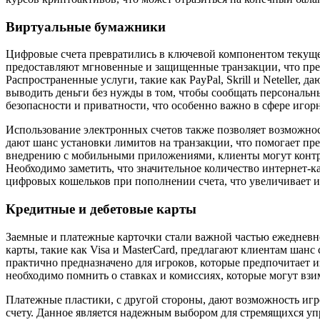
Виртуальные бумажники
Цифровые счета превратились в ключевой компонентом текуще
предоставляют мгновенные и защищенные транзакции, что пре
Распространенные услуги, такие как PayPal, Skrill и Neteller,
выводить деньги без нужды в том, чтобы сообщать персональн
безопасности и приватности, что особенно важно в сфере игорн
Использование электронных счетов также позволяет возможнос
дают шанс установки лимитов на транзакции, что помогает пред
внедрению с мобильными приложениями, клиенты могут контро
Необходимо заметить, что значительное количество интернет-
цифровых кошельков при пополнении счета, что увеличивает и
Кредитные и дебетовые карты
Заемные и платежные карточки стали важной частью ежедневн
карты, такие как Visa и MasterCard, предлагают клиентам шанс 
практично предназначено для игроков, которые предпочитает и
необходимо помнить о ставках и комиссиях, которые могут взи
Платежные пластики, с другой стороны, дают возможность игро
счету. Данное является надежным выбором для стремящихся уп