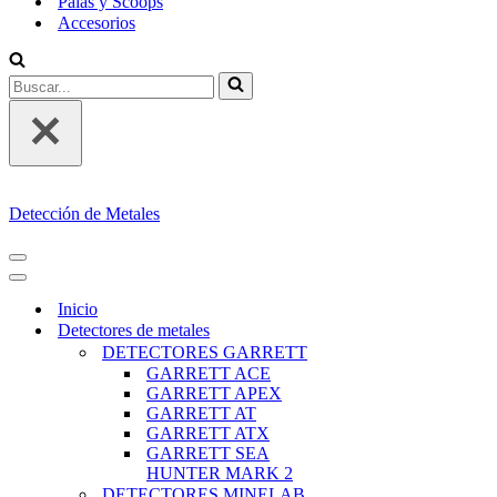
Palas y Scoops
Accesorios
Buscar...
Detección de Metales
MENÚ
DE
MENÚ
NAVEGACIÓN
DE
Inicio
NAVEGACIÓN
Detectores de metales
DETECTORES GARRETT
GARRETT ACE
GARRETT APEX
GARRETT AT
GARRETT ATX
GARRETT SEA
HUNTER MARK 2
DETECTORES MINELAB