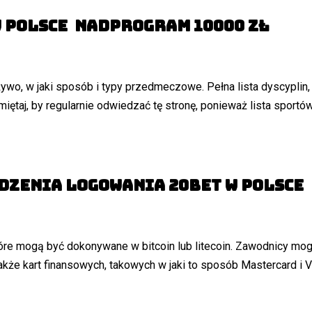
Polsce ️ Nadprogram 10000 Zł
ywo, w jaki sposób i typy przedmeczowe. Pełna lista dyscyplin
miętaj, by regularnie odwiedzać tę stronę, ponieważ lista spor
dzenia Logowania 20bet W Polsce
re mogą być dokonywane w bitcoin lub litecoin. Zawodnicy mogą
także kart finansowych, takowych w jaki to sposób Mastercard i 