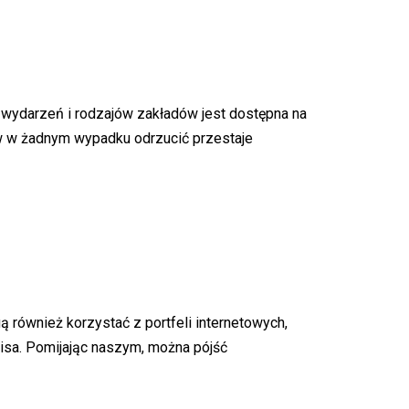
, wydarzeń i rodzajów zakładów jest dostępna na
tów w żadnym wypadku odrzucić przestaje
 również korzystać z portfeli internetowych,
Visa. Pomijając naszym, można pójść