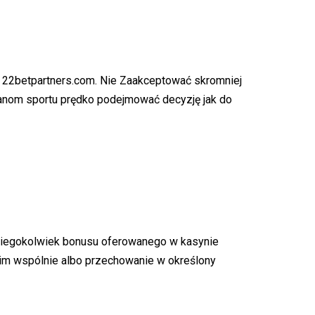
to 22betpartners.com. Nie Zaakceptować skromniej
 fanom sportu prędko podejmować decyzję jak do
kiegokolwiek bonusu oferowanego w kasynie
gim wspólnie albo przechowanie w określony