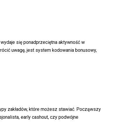
a wydaje się ponadprzeciętna aktywność w
wrócić uwagę, jest system kodowania bonusowy,
 typy zakładów, które możesz stawiać. Począwszy
onalista, early cashout, czy podwójne