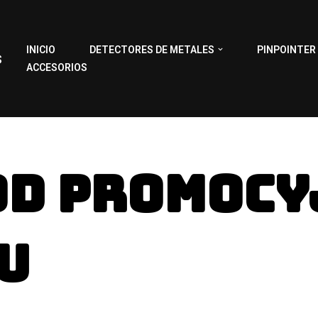
INICIO
DETECTORES DE METALES
PINPOINTER
s
ACCESORIOS
od promocy
u