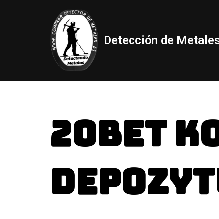
Saltar
Detección de Metale
al
contenido
20bet k
depozyt