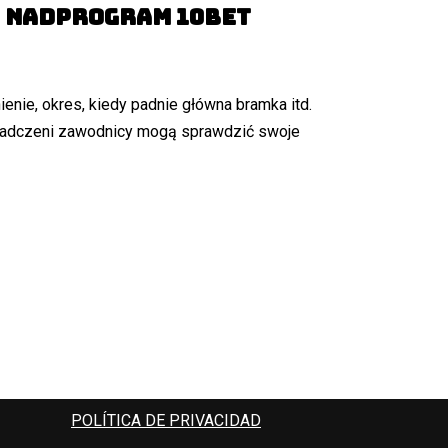
e Nadprogram 10bet
enie, okres, kiedy padnie główna bramka itd.
wiadczeni zawodnicy mogą sprawdzić swoje
POLÍTICA DE PRIVACIDAD