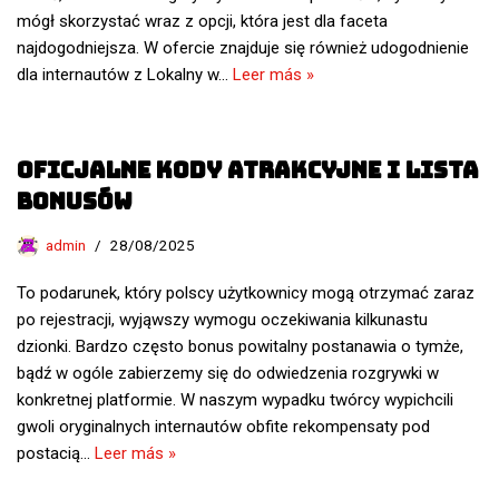
mógł skorzystać wraz z opcji, która jest dla faceta
najdogodniejsza. W ofercie znajduje się również udogodnienie
dla internautów z Lokalny w…
Leer más »
Oficjalne Kody Atrakcyjne I Lista
Bonusów
admin
28/08/2025
To podarunek, który polscy użytkownicy mogą otrzymać zaraz
po rejestracji, wyjąwszy wymogu oczekiwania kilkunastu
dzionki. Bardzo często bonus powitalny postanawia o tymże,
bądź w ogóle zabierzemy się do odwiedzenia rozgrywki w
konkretnej platformie. W naszym wypadku twórcy wypichcili
gwoli oryginalnych internautów obfite rekompensaty pod
postacią…
Leer más »