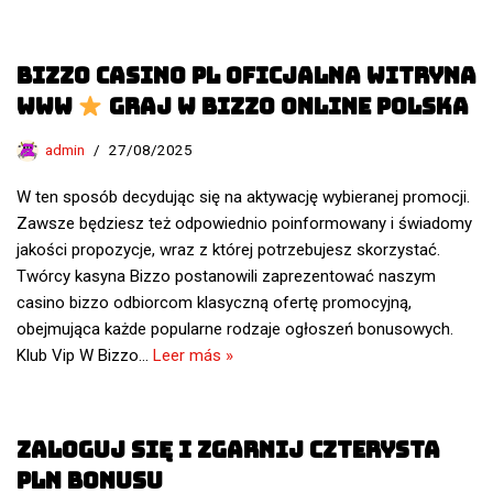
Bizzo Casino Pl Oficjalna Witryna
Www
Graj W Bizzo Online Polska
admin
27/08/2025
W ten sposób decydując się na aktywację wybieranej promocji.
Zawsze będziesz też odpowiednio poinformowany i świadomy
jakości propozycje, wraz z której potrzebujesz skorzystać.
Twórcy kasyna Bizzo postanowili zaprezentować naszym
casino bizzo odbiorcom klasyczną ofertę promocyjną,
obejmująca każde popularne rodzaje ogłoszeń bonusowych.
Klub Vip W Bizzo…
Leer más »
Zaloguj Się I Zgarnij Czterysta
Pln Bonusu