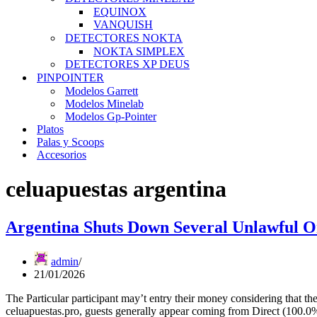
EQUINOX
VANQUISH
DETECTORES NOKTA
NOKTA SIMPLEX
DETECTORES XP DEUS
PINPOINTER
Modelos Garrett
Modelos Minelab
Modelos Gp-Pointer
Platos
Palas y Scoops
Accesorios
celuapuestas argentina
Argentina Shuts Down Several Unlawful On
admin
21/01/2026
The Particular participant may’t entry their money considering that t
celuapuestas.pro, guests generally appear coming from Direct (100.0%