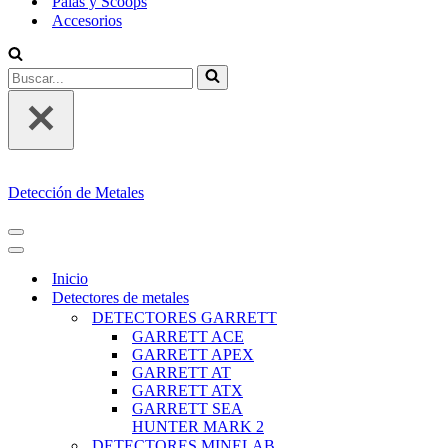
Palas y Scoops
Accesorios
Buscar...
Detección de Metales
MENÚ
DE
MENÚ
NAVEGACIÓN
DE
Inicio
NAVEGACIÓN
Detectores de metales
DETECTORES GARRETT
GARRETT ACE
GARRETT APEX
GARRETT AT
GARRETT ATX
GARRETT SEA
HUNTER MARK 2
DETECTORES MINELAB