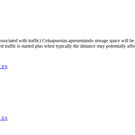
Shuts
Down
Several
Unlawful
On
The
Internet
sociated with traffic) Celuapuestas.apresentando storage space will be 
Internet
ed traffic is started plus when typically the distance may potentially af
Casinos
Functionin
Without
Oversight
LES
LES