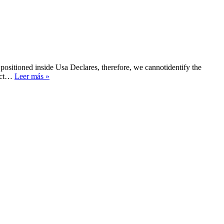
positioned inside Usa Declares, therefore, we cannotidentify the
Celu
fect…
Leer más »
Apuestas
g
Home