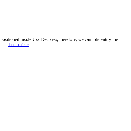
positioned inside Usa Declares, therefore, we cannotidentify the
Celu
fect…
Leer más »
Apuestas
Home