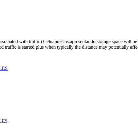
Kac
sociated with traffic) Celuapuestas.apresentando storage space will be 
ed traffic is started plus when typically the distance may potentially af
LES
LES