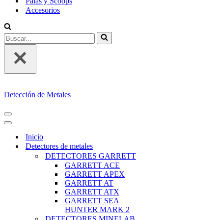
Palas y Scoops
Accesorios
Buscar...
Detección de Metales
MENÚ
DE
MENÚ
NAVEGACIÓN
DE
Inicio
NAVEGACIÓN
Detectores de metales
DETECTORES GARRETT
GARRETT ACE
GARRETT APEX
GARRETT AT
GARRETT ATX
GARRETT SEA
HUNTER MARK 2
DETECTORES MINELAB