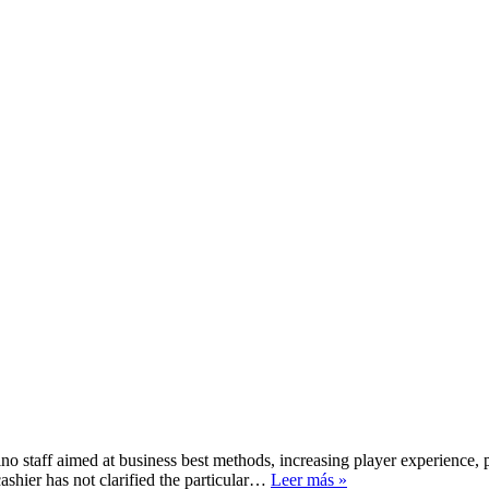
ino staff aimed at business best methods, increasing player experienc
8_8
ashier has not clarified the particular…
Leer más »