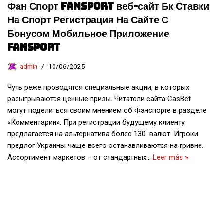
Фан Спорт Fansport веб-сайт Бк Ставки
На Спорт Регистрация На Сайте С
Бонусом Мобильное Приложение
Fansport
admin
10/06/2025
Чуть реже проводятся специальные акции, в которых
разыгрываются ценные призы. Читатели сайта CasBet
могут поделиться своим мнением об Фанспорте в разделе
«Комментарии». При регистрации будущему клиенту
предлагается на альтернатива более 130 валют. Игроки
предлог Украины чаще всего останавливаются на гривне.
Ассортимент маркетов – от стандартных…
Leer más »