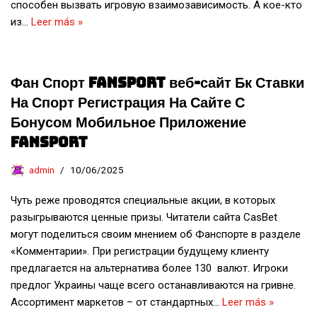
способен вызвать игровую взаимозависимость. А кое-кто
из…
Leer más »
Фан Спорт Fansport веб-сайт Бк Ставки
На Спорт Регистрация На Сайте С
Бонусом Мобильное Приложение
Fansport
admin
10/06/2025
Чуть реже проводятся специальные акции, в которых
разыгрываются ценные призы. Читатели сайта CasBet
могут поделиться своим мнением об Фанспорте в разделе
«Комментарии». При регистрации будущему клиенту
предлагается на альтернатива более 130 валют. Игроки
предлог Украины чаще всего останавливаются на гривне.
Ассортимент маркетов – от стандартных…
Leer más »