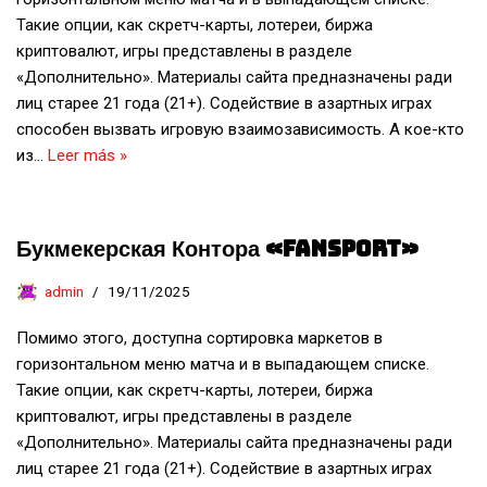
Такие опции, как скретч-карты, лотереи, биржа
криптовалют, игры представлены в разделе
«Дополнительно». Материалы сайта предназначены ради
лиц старее 21 года (21+). Содействие в азартных играх
способен вызвать игровую взаимозависимость. А кое-кто
из…
Leer más »
Букмекерская Контора «fansport»
admin
19/11/2025
Помимо этого, доступна сортировка маркетов в
горизонтальном меню матча и в выпадающем списке.
Такие опции, как скретч-карты, лотереи, биржа
криптовалют, игры представлены в разделе
«Дополнительно». Материалы сайта предназначены ради
лиц старее 21 года (21+). Содействие в азартных играх