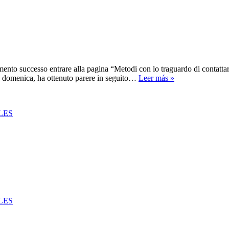
Ideale
App
Di
Poker
Senza
Alcun
Costo
ento successo entrare alla pagina “Metodi con lo traguardo di contatta
A
Scommesse
sso domenica, ha ottenuto parere in seguito…
Leer más »
Causa
Calcio
Di
E
Android!
Quote
LES
Calcio
LES