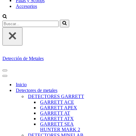
Palas y Scoops
Accesorios
Buscar...
Detección de Metales
MENÚ
DE
MENÚ
NAVEGACIÓN
DE
Inicio
NAVEGACIÓN
Detectores de metales
DETECTORES GARRETT
GARRETT ACE
GARRETT APEX
GARRETT AT
GARRETT ATX
GARRETT SEA
HUNTER MARK 2
DETECTORES MINELAB