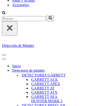
Palas y Scoops
Accesorios
Buscar...
Detección de Metales
MENÚ
DE
MENÚ
NAVEGACIÓN
DE
Inicio
NAVEGACIÓN
Detectores de metales
DETECTORES GARRETT
GARRETT ACE
GARRETT APEX
GARRETT AT
GARRETT ATX
GARRETT SEA
HUNTER MARK 2
DETECTORES MINELAB