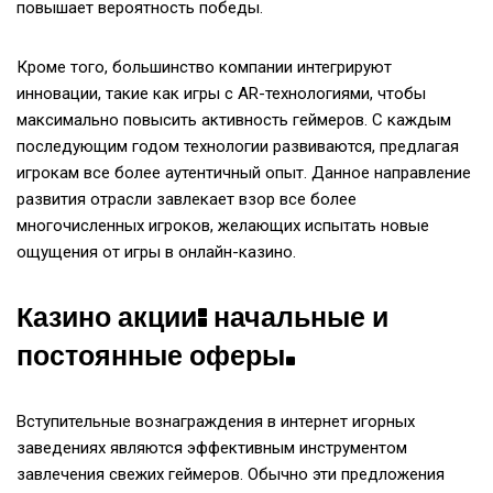
повышает вероятность победы.
Кроме того, большинство компании интегрируют
инновации, такие как игры с AR-технологиями, чтобы
максимально повысить активность геймеров. С каждым
последующим годом технологии развиваются, предлагая
игрокам все более аутентичный опыт. Данное направление
развития отрасли завлекает взор все более
многочисленных игроков, желающих испытать новые
ощущения от игры в онлайн-казино.
Казино акции: начальные и
постоянные оферы.
Вступительные вознаграждения в интернет игорных
заведениях являются эффективным инструментом
завлечения свежих геймеров. Обычно эти предложения