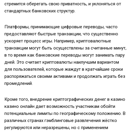
стремится оберегать свою приватность, и уклоняться от
стандартных банковских структур.
Платформы, принимающие цифровые переводы, часто
предоставляют быстрые транзакции, что существенно
ускоряет процесс игры. Например, криптовалютные
транзакции могут быть осуществлены за считанные минут,
в то время как банковские переводы могут занимать пару
дней. Это считает криптовалюты наилучшим вариантом
для пользователей, которые жаждут в кратчайшие сроки
распоряжаться своими активами и продолжать играть без
промедлений.
Кроме того, внедрение криптографических денег в казино
казино онлайн дает возможность участникам обойти
потенциальные лимиты по географическому положению. В
различных странах гэмблинговые развлечения жёстко
регулируются или неразрешены, но с применением