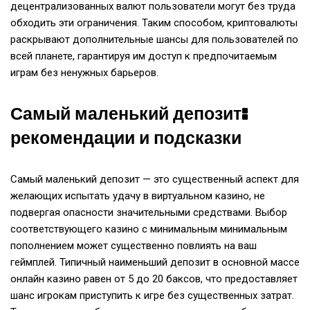
децентрализованных валют пользователи могут без труда
обходить эти ограничения. Таким способом, криптовалюты
раскрывают дополнительные шансы для пользователей по
всей планете, гарантируя им доступ к предпочитаемым
играм без ненужных барьеров.
Самый маленький депозит:
рекомендации и подсказки
Самый маленький депозит — это существенный аспект для
желающих испытать удачу в виртуальном казино, не
подвергая опасности значительными средствами. Выбор
соответствующего казино с минимальным минимальным
пополнением может существенно повлиять на ваш
геймплей. Типичный наименьший депозит в основной массе
онлайн казино равен от 5 до 20 баксов, что предоставляет
шанс игрокам приступить к игре без существенных затрат.