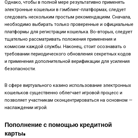
Однако, чтобы в полной мере результативно применять
электронные кошельки в гэмблинг-платформах, следует
следовать нескольким простым рекомендациям. Сначала,
необходимо выбирать только проверенные и официальные
платформы для регистрации кошелька. Во-вторых, следует
тщательно рассматривать положения применения и
комиссии каждой службы. Наконец, стоит осознавать о
требовании периодического обновления секретных кодов
и применения дополнительной верификации для усиления
безопасности.
В сфере виртуального казино использование электронных
кошельков существенно облегчает игровой процесс и
позволяет участникам сконцентрироваться на основном —
наслаждении игрой.
Пополнение с помощью кредитной
карты.