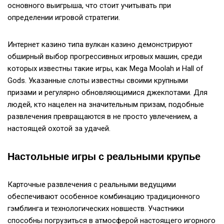
основного выигрыша, что стоит учитывать при
определении игровой стратегии.
Интернет казино типа вулкан казино демонстрируют
обширный выбор прогрессивных игровых машин, среди
которых известны такие игры, как Mega Moolah и Hall of
Gods. Указанные слоты известны своими крупными
призами и регулярно обновляющимися джекпотами. Для
людей, кто нацелен на значительным призам, подобные
развлечения превращаются в не просто увлечением, а
настоящей охотой за удачей.
Настольные игры с реальными крупье
Карточные развлечения с реальными ведущими
обеспечивают особенное комбинацию традиционного
гэмблинга и технологических новшеств. Участники
способны погрузиться в атмосферой настоящего игорного