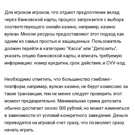
Для игроков игроков, что отдают предпочтение вклад
через банковской карты, процесс запускается с выбора
соответствующего онлайн казино, например, казино
вулкан. Многие ресурсы предоставляют этот подход как
одним из самых простых и защищенных. Пользователь
должен перейти в категорию "Касса" или "Депозиты",
указать опцию банковской карты, и вписать требуемую
информацию: номер кредитки, срок действия, и CVV-код.
Необходимо отметить, что большинство гэмблинг-
платформ, например, вулкан казино, не берут комиссию за
такие транзакции, тем не менее следует проверить этот
момент предварительно. Минимальная сумма депозита
обычно достигает около 500 рублей, но может изменяться
в зависимости от условий конкретного заведения. Деньги
переводятся на игровой счет сразу, что позволяет сразу
начать играть.