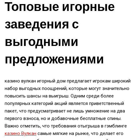
Топовые игорные
заведения с
выгодными
предложениями
казино вулкан игорный дом предлагает игрокам широкий
набор выгодных поощрений, которые могут значительно
повысить шансы на выигрыш. Одним среди более
популярных категорий акций является приветственный
пакет, что предусматривает не лишь умножение на два
первого взноса, но и добавочные бесплатные спины.
Важно отметить, что требования отыгрыша в гэмблинге
казино Вулкан
самые мягкие на рынке, что делает его