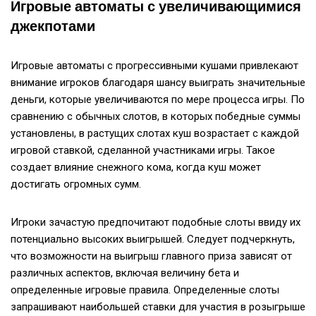
Игровые автоматы с увеличивающимися
джекпотами
Игровые автоматы с прогрессивными кушами привлекают
внимание игроков благодаря шансу выиграть значительные
деньги, которые увеличиваются по мере процесса игры. По
сравнению с обычных слотов, в которых победные суммы
установлены, в растущих слотах куш возрастает с каждой
игровой ставкой, сделанной участниками игры. Такое
создает влияние снежного кома, когда куш может
достигать огромных сумм.
Игроки зачастую предпочитают подобные слоты ввиду их
потенциально высоких выигрышей. Следует подчеркнуть,
что возможности на выигрыш главного приза зависят от
различных аспектов, включая величину бета и
определенные игровые правила. Определенные слоты
запрашивают наибольшей ставки для участия в розыгрыше