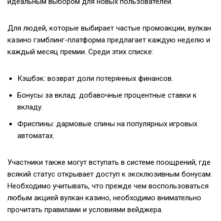
идеальным выбором для новых пользователей.
Для людей, которые выбирает частые промоакции, вулкан
казино гэмблинг-платформа предлагает каждую неделю и
каждый месяц премии. Среди этих списке:
Кэшбэк: возврат доли потерянных финансов.
Бонусы за вклад: добавочные процентные ставки к
вкладу.
Фриспины: дармовые спины на популярных игровых
автоматах.
Участники также могут вступать в системе поощрений, где
всякий статус открывает доступ к эксклюзивным бонусам.
Необходимо учитывать, что прежде чем воспользоваться
любым акцией вулкан казино, необходимо внимательно
прочитать правилами и условиями вейджера.