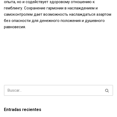
опыта, но и содействует здоровому отношению к
гемблингу. Сохранение гармонии в наслаждением и
самоконтролем дает возможность наслаждаться азартом
без опасности для денежного положения и душевного
равновесия.
Entradas recientes