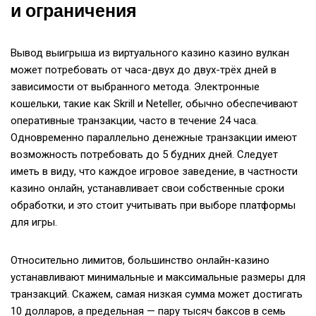
и ограничения
Вывод выигрыша из виртуального казино казино вулкан
может потребовать от часа-двух до двух-трёх дней в
зависимости от выбранного метода. Электронные
кошельки, такие как Skrill и Neteller, обычно обеспечивают
оперативные транзакции, часто в течение 24 часа.
Одновременно параллельно денежные транзакции имеют
возможность потребовать до 5 будних дней. Следует
иметь в виду, что каждое игровое заведение, в частности
казино онлайн, устанавливает свои собственные сроки
обработки, и это стоит учитывать при выборе платформы
для игры.
Относительно лимитов, большинство онлайн-казино
устанавливают минимальные и максимальные размеры для
транзакций. Скажем, самая низкая сумма может достигать
10 долларов, а предельная — пару тысяч баксов в семь