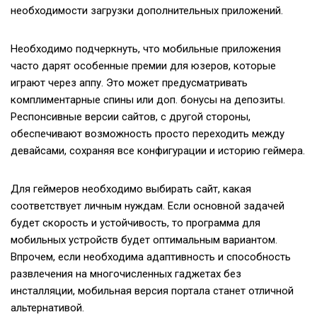
необходимости загрузки дополнительных приложений.
Необходимо подчеркнуть, что мобильные приложения
часто дарят особенные премии для юзеров, которые
играют через аппу. Это может предусматривать
комплиментарные спины или доп. бонусы на депозиты.
Респонсивные версии сайтов, с другой стороны,
обеспечивают возможность просто переходить между
девайсами, сохраняя все конфигурации и историю геймера.
Для геймеров необходимо выбирать сайт, какая
соответствует личным нуждам. Если основной задачей
будет скорость и устойчивость, то программа для
мобильных устройств будет оптимальным вариантом.
Впрочем, если необходима адаптивность и способность
развлечения на многочисленных гаджетах без
инсталляции, мобильная версия портала станет отличной
альтернативой.