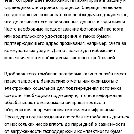
этап, который дает возможность гарантировать защиту и
справедливость игрового процесса. Операция включает
предоставление пользователем необходимых документов,
что доказывают его персональные данные и годы жизни.
Часто необходимо предоставление фотокопий паспорта
или водительского удостоверения, а также бумаги,
подтверждающего адрес проживания, например, счета за
коммунальные услуги. Данное важно для избежания
мошенничества и соблюдения законных требований.
Вдобавок того, гэмблинг-платформа казино онлайн имеет
право запросить банковские отчёты или скриншоты с
электронных кошельков для подтверждения источника
средств. Необходимо подчеркнуть, что все информация
обрабатывают с максимальной приватностью и
оберегаются современными системами шифрования.
Процедура подтверждения способен потребовать длиться
от нескольких часов вплоть до пары дней в зависимости
от загруженности техподдержки и комплектности бумаг.