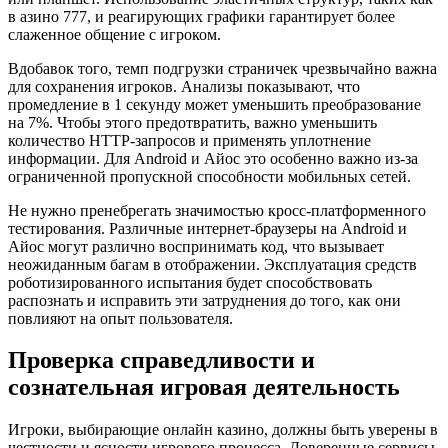
в азино 777, и реагирующих графики гарантирует более
слаженное общение с игроком.
Вдобавок того, темп подгрузки страничек чрезвычайно важна
для сохранения игроков. Анализы показывают, что
промедление в 1 секунду может уменьшить преобразование
на 7%. Чтобы этого предотвратить, важно уменьшить
количество HTTP-запросов и применять уплотнение
информации. Для Android и Айос это особенно важно из-за
ограниченной пропускной способности мобильных сетей.
Не нужно пренебрегать значимостью кросс-платформенного
тестирования. Различные интернет-браузеры на Android и
Айос могут различно воспринимать код, что вызывает
неожиданным багам в отображении. Эксплуатация средств
роботизированного испытания будет способствовать
распознать и исправить эти затруднения до того, как они
повлияют на опыт пользователя.
Проверка справедливости и
сознательная игровая деятельность
Игроки, выбирающие онлайн казино, должны быть уверены в
честности и ясности игрового процесса. Доверенные сервисы