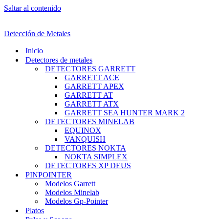
Saltar al contenido
Detección de Metales
Inicio
Detectores de metales
DETECTORES GARRETT
GARRETT ACE
GARRETT APEX
GARRETT AT
GARRETT ATX
GARRETT SEA HUNTER MARK 2
DETECTORES MINELAB
EQUINOX
VANQUISH
DETECTORES NOKTA
NOKTA SIMPLEX
DETECTORES XP DEUS
PINPOINTER
Modelos Garrett
Modelos Minelab
Modelos Gp-Pointer
Platos