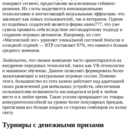
покоряют сегмент, предоставляя эксклюзивные гейминг-
решения. Их слоты выделяются инновационными
технологиями и впечатляющей визуальными эффектами, что
завлекает как новых пользователей, так и ветеранов. Одним
из подобных создателей является фирма азино777, что уже
сумела проявить себя вследствие нестандартному подходу к
созданию игровых автоматов. Например, их слот
«Магический лес» удивляет уникальной системой бонусов и
солидной отдачей — RTP составляет 97%, что намного больше
среднего значения.
Любопытно, что свежие компании часто ориентируются на
внедрение передовых технологий, таких как VR-технологии
и машинное обучение. Данное позволяет формировать более
захватывающие и натуральные игровые сессии. Помимо
этого, большинство из этих казино работают над адаптацией
своих развлечений для мобильных устройств, обеспечивая
пользователям возможность наслаждаться игрой в любом
месте и в любое время. Такие усилия превращают их товары
конкурентоспособной на уровне более популярных брендов,
притягивая все больше взоров со стороны гемблеров по всему
свету.
Турниры с денежными призами