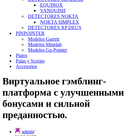
EQUINOX
VANQUISH
DETECTORES NOKTA
NOKTA SIMPLEX
DETECTORES XP DEUS
PINPOINTER
Modelos Garrett
Modelos Minelab
Modelos Gp-Pointer
Platos
Palas y Scoops
Accesorios
Виртуальное гэмблинг-
платформа с улучшенными
бонусами и сильной
преданностью.
admin