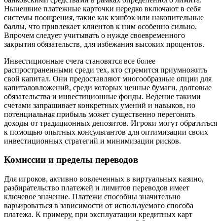
Нынешние платежные карточки нередко включают в себя
системы поощрения, такие как кэшбэк или накопительные
баллы, что привлекает клиентов к ним особенно сильно.
Впрочем следует учитывать о нужде своевременного
закрытия обязательств, для избежания высоких процентов.
Инвестиционные счета становятся все более
распространенными среди тех, кто стремится приумножить
свой капитал. Они предоставляют многообразные опции для
капиталовложений, среди которых ценные бумаги, долговые
обязательства и инвестиционные фонды. Ведение такими
счетами запрашивает конкретных умений и навыков, но
потенциальная прибыль может существенно перегонять
доходы от традиционных депозитов. Игроки могут обратиться
к помощью опытных консультантов для оптимизации своих
инвестиционных стратегий и минимизации рисков.
Комиссии и пределы переводов
Для игроков, активно вовлеченных в виртуальных казино,
разбирательство платежей и лимитов переводов имеет
ключевое значение. Платежи способны значительно
варьироваться в зависимости от используемого способа
платежа. К примеру, при эксплуатации кредитных карт