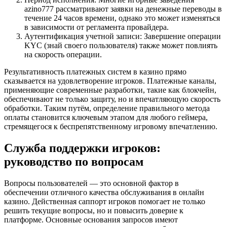
azino777 рассматривают заявки на денежные переводы в
течение 24 часов времени, однако это может изменяться
в зависимости от регламента провайдера.
Аутентификация учетной записи: Завершение операции
KYC (знай своего пользователя) также может повлиять
на скорость операции.
Результативность платежных систем в казино прямо
сказывается на удовлетворение игроков. Платежные каналы,
применяющие современные разработки, такие как блокчейн,
обеспечивают не только защиту, но и впечатляющую скорость
обработки. Таким путём, определение правильного метода
оплаты становится ключевым этапом для любого геймера,
стремящегося к беспрепятственному игровому впечатлению.
Служба поддержки игроков:
руководство по вопросам
Вопросы пользователей — это основной фактор в
обеспечении отличного качества обслуживания в онлайн
казино. Действенная саппорт игроков помогает не только
решить текущие вопросы, но и повысить доверие к
платформе. Основные основания запросов имеют