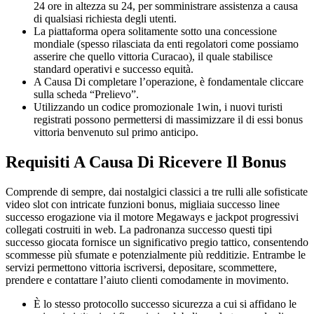
24 ore in altezza su 24, per somministrare assistenza a causa
di qualsiasi richiesta degli utenti.
La piattaforma opera solitamente sotto una concessione
mondiale (spesso rilasciata da enti regolatori come possiamo
asserire che quello vittoria Curacao), il quale stabilisce
standard operativi e successo equità.
A Causa Di completare l’operazione, è fondamentale cliccare
sulla scheda “Prelievo”.
Utilizzando un codice promozionale 1win, i nuovi turisti
registrati possono permettersi di massimizzare il di essi bonus
vittoria benvenuto sul primo anticipo.
Requisiti A Causa Di Ricevere Il Bonus
Comprende di sempre, dai nostalgici classici a tre rulli alle sofisticate
video slot con intricate funzioni bonus, migliaia successo linee
successo erogazione via il motore Megaways e jackpot progressivi
collegati costruiti in web. La padronanza successo questi tipi
successo giocata fornisce un significativo pregio tattico, consentendo
scommesse più sfumate e potenzialmente più redditizie. Entrambe le
servizi permettono vittoria iscriversi, depositare, scommettere,
prendere e contattare l’aiuto clienti comodamente in movimento.
È lo stesso protocollo successo sicurezza a cui si affidano le