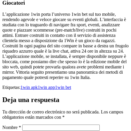
Giocatori
L’applicazione 1win porta l’universo 1win bet sul tuo mobile,
rendendo agevole e veloce giocare su eventi globali. L’interfaccia è
studiata con lo traguardo di navigare fra sport, eventi, analizzare
quote e piazzare scommesse (pre-match/live) costruiti in pochi
attimi. Entrare costruiti in contatto con il servizio di assistenza
clientela messo a disposizione da 1Win è un gioco da ragazzi.
Costruiti In ogni pagina del sito compare in basse a destra un frugolo
riquadro azzurro quale è la live chat, attiva 24 ore in altezza su 24.
L’applicazione mobile, se installata, è sempre disponibile neppure è
bloccata, come possiamo dire che spesso lo è la edizione mobile del
sito web, quindi potete provarla qualora avete problemi mediante i
mirror. Vittoria seguito presentiamo una panoramica dei metodi di
pagamento quale potresti reperire su 1win Italia.
Etiquetas:
1win apk
1win app
1win bet
Deja una respuesta
Tu dirección de correo electrónico no será publicada.
Los campos
obligatorios están marcados con
*
Nombre
*