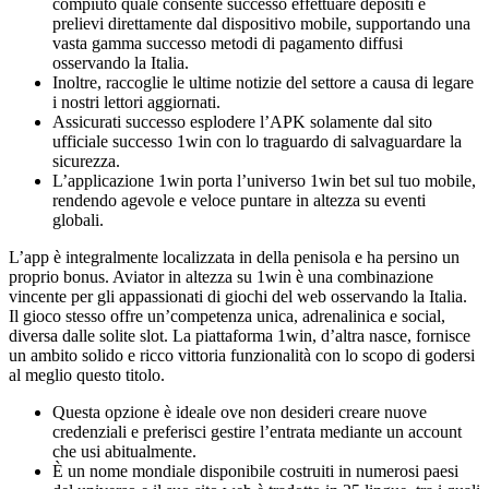
compiuto quale consente successo effettuare depositi e
prelievi direttamente dal dispositivo mobile, supportando una
vasta gamma successo metodi di pagamento diffusi
osservando la Italia.
Inoltre, raccoglie le ultime notizie del settore a causa di legare
i nostri lettori aggiornati.
Assicurati successo esplodere l’APK solamente dal sito
ufficiale successo 1win con lo traguardo di salvaguardare la
sicurezza.
L’applicazione 1win porta l’universo 1win bet sul tuo mobile,
rendendo agevole e veloce puntare in altezza su eventi
globali.
L’app è integralmente localizzata in della penisola e ha persino un
proprio bonus. Aviator in altezza su 1win è una combinazione
vincente per gli appassionati di giochi del web osservando la Italia.
Il gioco stesso offre un’competenza unica, adrenalinica e social,
diversa dalle solite slot. La piattaforma 1win, d’altra nasce, fornisce
un ambito solido e ricco vittoria funzionalità con lo scopo di godersi
al meglio questo titolo.
Questa opzione è ideale ove non desideri creare nuove
credenziali e preferisci gestire l’entrata mediante un account
che usi abitualmente.
È un nome mondiale disponibile costruiti in numerosi paesi