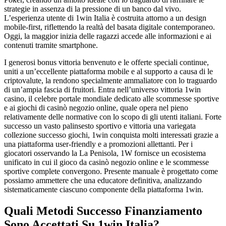
strategie in assenza di la pressione di un banco dal vivo.
L’esperienza utente di 1win Italia è costruita attorno a un design
mobile-first, riflettendo la realtà del basata digitale contemporaneo.
Oggi, la maggior inizia delle ragazzi accede alle informazioni e ai
contenuti tramite smartphone.
I generosi bonus vittoria benvenuto e le offerte speciali continue,
uniti a un’eccellente piattaforma mobile e al supporto a causa di le
criptovalute, la rendono specialmente ammaliatore con lo traguardo
di un’ampia fascia di fruitori. Entra nell’universo vittoria 1win
casino, il celebre portale mondiale dedicato alle scommesse sportive
e ai giochi di casinò negozio online, quale opera nel pieno
relativamente delle normative con lo scopo di gli utenti italiani. Forte
successo un vasto palinsesto sportivo e vittoria una variegata
collezione successo giochi, 1win conquista molti interessati grazie a
una piattaforma user-friendly e a promozioni allettanti. Per i
giocatori osservando la La Penisola, 1W fornisce un ecosistema
unificato in cui il gioco da casinò negozio online e le scommesse
sportive complete convergono. Presente manuale è progettato come
possiamo ammettere che una educatore definitiva, analizzando
sistematicamente ciascuno componente della piattaforma 1win.
Quali Metodi Successo Finanziamento
Sono Accettati Su 1win Italia?