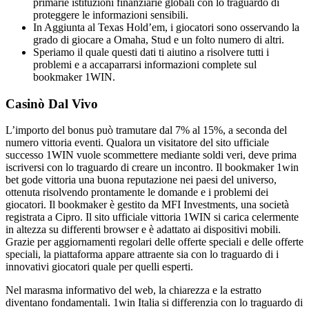
primarie istituzioni finanziarie globali con lo traguardo di
proteggere le informazioni sensibili.
In Aggiunta al Texas Hold’em, i giocatori sono osservando la
grado di giocare a Omaha, Stud e un folto numero di altri.
Speriamo il quale questi dati ti aiutino a risolvere tutti i
problemi e a accaparrarsi informazioni complete sul
bookmaker 1WIN.
Casinò Dal Vivo
L’importo del bonus può tramutare dal 7% al 15%, a seconda del
numero vittoria eventi. Qualora un visitatore del sito ufficiale
successo 1WIN vuole scommettere mediante soldi veri, deve prima
iscriversi con lo traguardo di creare un incontro. Il bookmaker 1win
bet gode vittoria una buona reputazione nei paesi del universo,
ottenuta risolvendo prontamente le domande e i problemi dei
giocatori. Il bookmaker è gestito da MFI Investments, una società
registrata a Cipro. Il sito ufficiale vittoria 1WIN si carica celermente
in altezza su differenti browser e è adattato ai dispositivi mobili.
Grazie per aggiornamenti regolari delle offerte speciali e delle offerte
speciali, la piattaforma appare attraente sia con lo traguardo di i
innovativi giocatori quale per quelli esperti.
Nel marasma informativo del web, la chiarezza e la estratto
diventano fondamentali. 1win Italia si differenzia con lo traguardo di