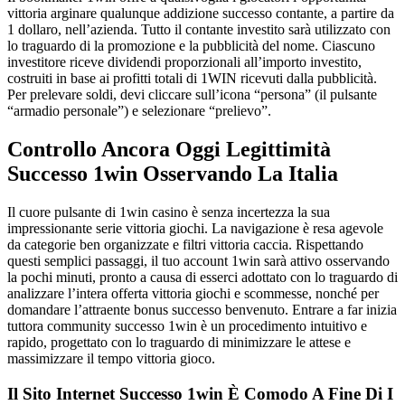
vittoria arginare qualunque addizione successo contante, a partire da
1 dollaro, nell’azienda. Tutto il contante investito sarà utilizzato con
lo traguardo di la promozione e la pubblicità del nome. Ciascuno
investitore riceve dividendi proporzionali all’importo investito,
costruiti in base ai profitti totali di 1WIN ricevuti dalla pubblicità.
Per prelevare soldi, devi cliccare sull’icona “persona” (il pulsante
“armadio personale”) e selezionare “prelievo”.
Controllo Ancora Oggi Legittimità
Successo 1win Osservando La Italia
Il cuore pulsante di 1win casino è senza incertezza la sua
impressionante serie vittoria giochi. La navigazione è resa agevole
da categorie ben organizzate e filtri vittoria caccia. Rispettando
questi semplici passaggi, il tuo account 1win sarà attivo osservando
la pochi minuti, pronto a causa di esserci adottato con lo traguardo di
analizzare l’intera offerta vittoria giochi e scommesse, nonché per
domandare l’attraente bonus successo benvenuto. Entrare a far inizia
tuttora community successo 1win è un procedimento intuitivo e
rapido, progettato con lo traguardo di minimizzare le attese e
massimizzare il tempo vittoria gioco.
Il Sito Internet Successo 1win È Comodo A Fine Di I