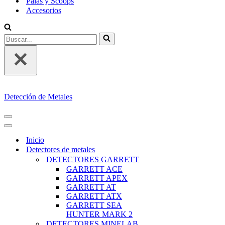
Palas y Scoops
Accesorios
Buscar...
Detección de Metales
MENÚ
DE
MENÚ
NAVEGACIÓN
DE
Inicio
NAVEGACIÓN
Detectores de metales
DETECTORES GARRETT
GARRETT ACE
GARRETT APEX
GARRETT AT
GARRETT ATX
GARRETT SEA
HUNTER MARK 2
DETECTORES MINELAB