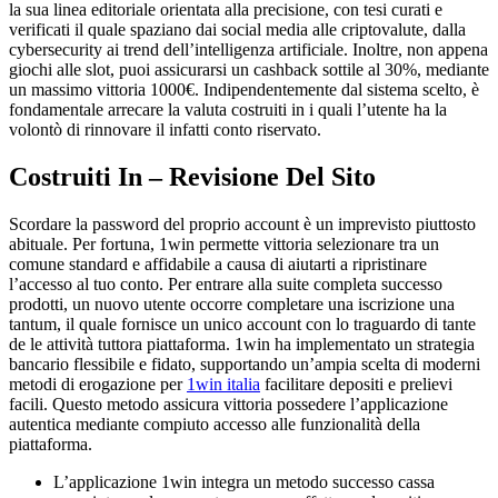
la sua linea editoriale orientata alla precisione, con tesi curati e
verificati il quale spaziano dai social media alle criptovalute, dalla
cybersecurity ai trend dell’intelligenza artificiale. Inoltre, non appena
giochi alle slot, puoi assicurarsi un cashback sottile al 30%, mediante
un massimo vittoria 1000€. Indipendentemente dal sistema scelto, è
fondamentale arrecare la valuta costruiti in i quali l’utente ha la
volontò di rinnovare il infatti conto riservato.
Costruiti In – Revisione Del Sito
Scordare la password del proprio account è un imprevisto piuttosto
abituale. Per fortuna, 1win permette vittoria selezionare tra un
comune standard e affidabile a causa di aiutarti a ripristinare
l’accesso al tuo conto. Per entrare alla suite completa successo
prodotti, un nuovo utente occorre completare una iscrizione una
tantum, il quale fornisce un unico account con lo traguardo di tante
de le attività tuttora piattaforma. 1win ha implementato un strategia
bancario flessibile e fidato, supportando un’ampia scelta di moderni
metodi di erogazione per
1win italia
facilitare depositi e prelievi
facili. Questo metodo assicura vittoria possedere l’applicazione
autentica mediante compiuto accesso alle funzionalità della
piattaforma.
L’applicazione 1win integra un metodo successo cassa