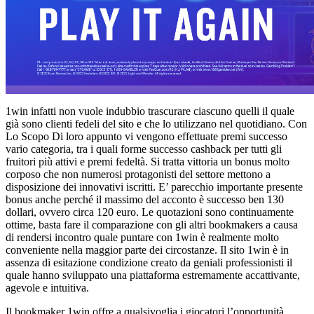
1win infatti non vuole indubbio trascurare ciascuno quelli il quale
già sono clienti fedeli del sito e che lo utilizzano nel quotidiano. Con
Lo Scopo Di loro appunto vi vengono effettuate premi successo
vario categoria, tra i quali forme successo cashback per tutti gli
fruitori più attivi e premi fedeltà. Si tratta vittoria un bonus molto
corposo che non numerosi protagonisti del settore mettono a
disposizione dei innovativi iscritti. E’ parecchio importante presente
bonus anche perché il massimo del acconto è successo ben 130
dollari, ovvero circa 120 euro. Le quotazioni sono continuamente
ottime, basta fare il comparazione con gli altri bookmakers a causa
di rendersi incontro quale puntare con 1win è realmente molto
conveniente nella maggior parte dei circostanze. Il sito 1win è in
assenza di esitazione condizione creato da geniali professionisti il
quale hanno sviluppato una piattaforma estremamente accattivante,
agevole e intuitiva.
Il bookmaker 1win offre a qualsivoglia i giocatori l’opportunità