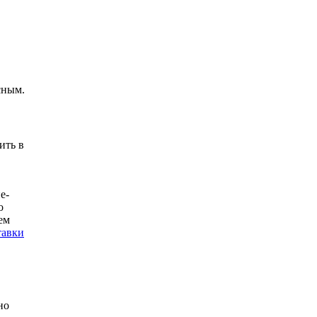
сным.
ить в
е-
о
ем
тавки
но