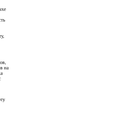
ыхе
сть
у,
ов,
в на
ка
с
оту