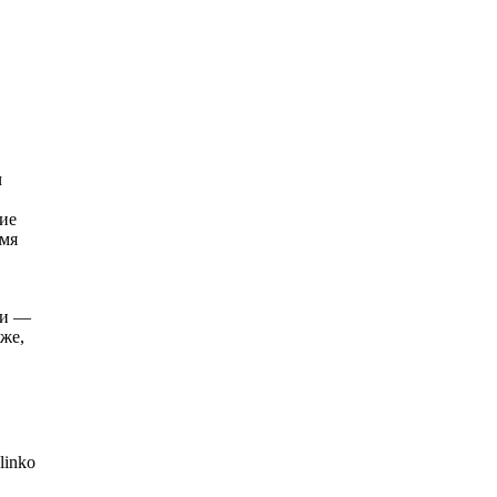
ч
ие
емя
ии —
же,
linko