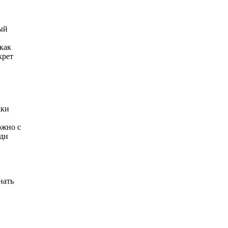
ный
а
как
крет
жки
ожно с
ади
нать