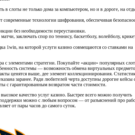
 в слоты не только дома за компьютером, но и в дороге, на отд
ет современные технологии шифрования, обеспечивая безопасно
нкции без необходимости переустановки.
атчи, заключать спор по теннису, баскетболу, волейболу, крикет
а 1win, на которой услуги казино совмещаются со ставками на
ра с элементами стратегии. Покупайте «акции» популярных слот
обенность системы — возможность обмена виртуальных предмето
факты ценятся выше, дее элемент коллекционирования. Статисти
указана заранее. Ради любителей черта доступны дорогие кейсы 
ы с гарантированным возвратом части стоимости.
ысокое качество услуг казино. Быстрее всего можно получить
бу поддержки можно с любым вопросом — от разъяснений про раб
ляет от пары часов до самого суток.