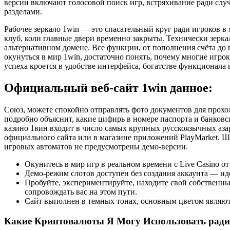
версии включают голосовой поиск игр, встряхивание ради слу
разделами.
Рабочее зеркало 1win — это спасательный круг ради игроков в
клуб, коли главные двери временно закрыты. Технически зерк
альтернативном домене. Все функции, от пополнения счёта до
окунуться в мир 1win, достаточно понять, почему многие игро
успеха кроется в удобстве интерфейса, богатстве функционала
Официальный веб-сайт 1win данное:
Союз, можете спокойно отправлять фото документов для прох
подробно объяснит, какие цифирь в номере паспорта и банковс
казино 1вин входит в число самых крупных русскоязычных аза
официального сайта или в магазине приложений PlayMarket. Ша
игровых автоматов не предусмотрены демо-версии.
Окунитесь в мир игр в реальном времени с Live Casino от
Демо-режим слотов доступен без создания аккаунта — иде
Пробуйте, экспериментируйте, находите свой собственный
сопровождать вас на этом пути.
Сайт выполнен в темных тонах, основным цветом являют
Какие Криптовалюты Я Могу Использовать ради 