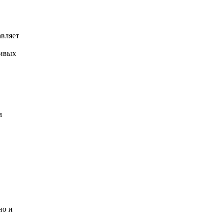
авляет
живых
м
но и