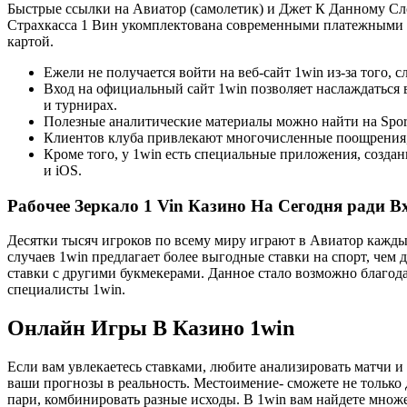
Быстрые ссылки на Авиатор (самолетик) и Джет К Данному С
Страхкасса 1 Вин укомплектована современными платежными с
картой.
Ежели не получается войти на веб-сайт 1win из-за того, с
Вход на официальный сайт 1win позволяет наслаждаться 
и турнирах.
Полезные аналитические материалы можно найти на Sports.
Клиентов клуба привлекают многочисленные поощрения,
Кроме того, у 1win есть специальные приложения, созд
и iOS.
Рабочее Зеркало 1 Vin Казино На Сегодня ради В
Десятки тысяч игроков по всему миру играют в Авиатор кажды
случаев 1win предлагает более выгодные ставки на спорт, чем
ставки с другими букмекерами. Данное стало возможно благод
специалисты 1win.
Онлайн Игры В Казино 1win
Если вам увлекаетесь ставками, любите анализировать матчи 
ваши прогнозы в реальность. Местоимение- сможете не только 
пари, комбинировать разные исходы. В 1win вам найдете множ