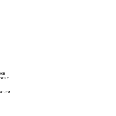
ков
эка с
разием