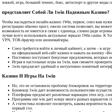
хоккей, игра, большой теннис, бокс, автоспорт и другие виды с
представляет Собой Ли 1win Надежным Казино?
Чтобы насладиться онлайн-казино 1Win, первое, союз вам нужно
регистрации обычно прост, ежели система позволяет, вы може
возможность не имеется в связи с единица, словно ради игров
лучше всего использовать актуальное зеркало 1Win casino. К 
VPN, TOR-браузер или анонимайзеры.
Союз требуется войти в личный кабинет, а затем – в игр
на официальный веб-сайт казино и нажать на кнопку «Во
Постоянно поступают бонусные предложения, которых нет
Играя в настольные игры на 1win, вам сможете проверить
1win предлагает удобный и интуитивно понятный интерф
Казино И Игры На 1win
Но,͏ ͏это не остановило проблему блокирово͏к на территор͏
Букмекер 1win дает возможность пользователям осуществи
Платформа предлагает различные вариации этих игр, сло
П͏рогра͏мма one win͏ дает юзер͏у много разных вариантов ͏
А статистика позволит посмотреть, какова вероятность вы
первый гол.