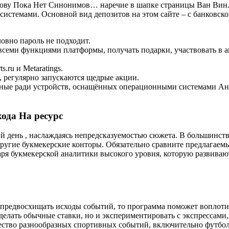
лову Пока Нет Синонимов… наречие в шапке страницы Ван Вин
истемами. Основной вид депозитов на этом сайте – с банковск
ловно пароль не подходит.
всеми функциями платформы, получать подарки, участвовать в 
ru и Metaratings.
 регулярно запускаются щедрые акции.
анные ради устройств, оснащённых операционными системами А
хода На ресурс
й день , наслаждаясь непредсказуемостью сюжета. В большинст
 другие букмекерские конторы. Обязательно сравните предлагаем
аря букмекерской аналитики высокого уровня, которую развиваю
и предвосхищать исходы событий, то программа поможет воплоти
делать обычные ставки, но и экспериментировать с экспрессами,
ество разнообразных спортивных событий, включительно футбол