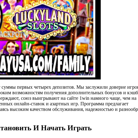
от суммы первых четырех депозитов. Мы заслужили доверие игро
ироким возможностям получения дополнительных бонусов и кэшб
ерждают, союз выигрывают на сайте 1win намного чаще, чем на
нных онлайн-ставок и азартных игр. Программа предлагает
аясь высоким качеством обслуживания, надежностью и разнооб
становить И Начать Играть