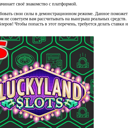
начинает своё знакомство с платформой.
обовать свои силы в демонстрационном режиме. Данное поможет
том не советуем вам рассчитывать на выигрыш реальных средств.
леров! Чтобы попасть в этот перечень, требуется делать ставки н