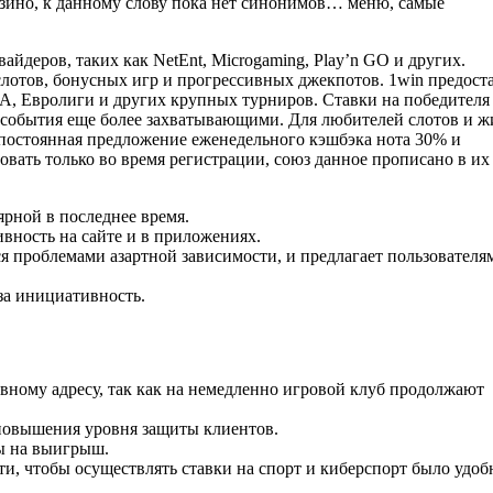
азино, к данному слову пока нет синонимов… меню, самые
айдеров, таких как NetEnt, Microgaming, Play’n GO и других.
лотов, бонусных игр и прогрессивных джекпотов. 1win предост
А, Евролиги и других крупных турниров. Ставки на победителя
е события еще более захватывающими. Для любителей слотов и 
 постоянная предложение еженедельного кэшбэка нота 30% и
вать только во время регистрации, союз данное прописано в их
ярной в последнее время.
вность на сайте и в приложениях.
 проблемами азартной зависимости, и предлагает пользователя
 за инициативность.
сновному адресу, так как на немедленно игровой клуб продолжают
повышения уровня защиты клиентов.
ы на выигр͏ыш.
и, чтобы осуществлять ставки на спорт и киберспорт было удоб