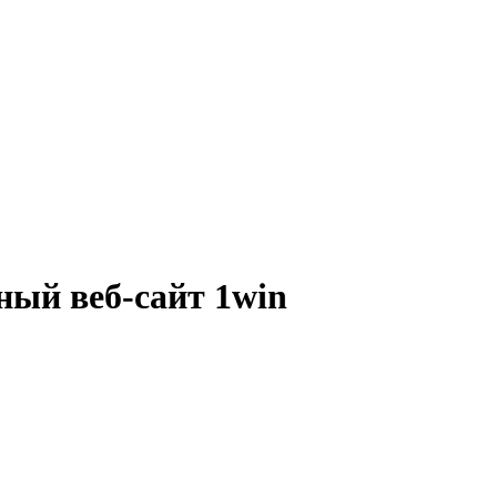
ный веб-сайт 1win