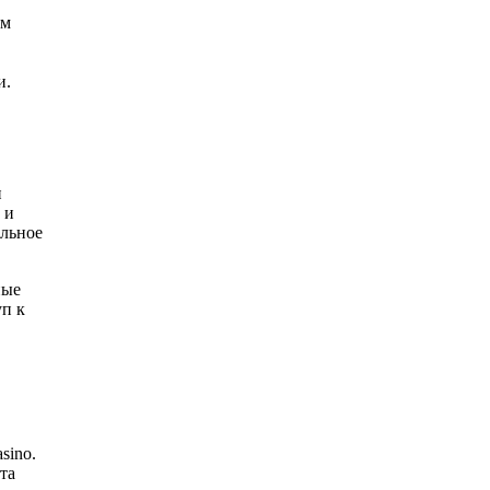
ом
и.
и
 и
альное
ные
уп к
sino.
та