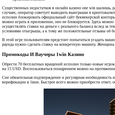
Существенных недостатков в онлайн казино one win шалишь, ра
случаях, оператор советует выводить выигрыши в криптовалю
исполин блокировать официальный сайт букмекерской конторы O
можно играть в приложении, оно не блокируется. Здесь можно и
осуществлять ставки на деньги с реального баланса вслед за 
условиями отыгрыша, а к тому же положительные отзывы об бо
В этой игре пользователям предстоит попытаться угадать маши
раунда нужно сделать ставку на конкретную машину. Женщина 
Промокоды И Ваучеры 1win Казино
Обрести 70 бесплатных вращений исполин только новые игрок
на 15 USD. Воспользоваться поощрением можно на протяжении
Сие обязательная подтверждение и регулярная необходимость и
верификации в 1вин. Быстрее всего можно приобрести ответ, об