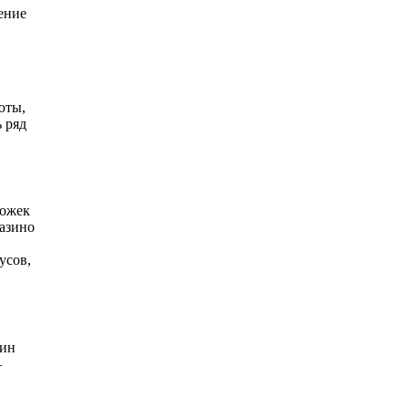
ение
юты,
 ряд
ложек
казино
усов,
вин
—