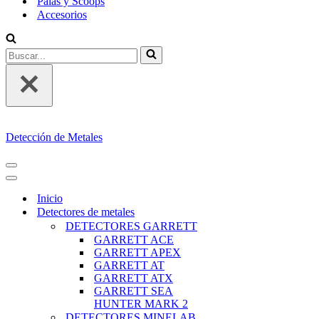
Palas y Scoops
Accesorios
Buscar...
Detección de Metales
MENÚ
DE
MENÚ
NAVEGACIÓN
DE
Inicio
NAVEGACIÓN
Detectores de metales
DETECTORES GARRETT
GARRETT ACE
GARRETT APEX
GARRETT AT
GARRETT ATX
GARRETT SEA
HUNTER MARK 2
DETECTORES MINELAB