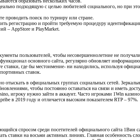
ываются образовать нескольких часов.
деально подходящую с целью любителей социального, но при эт
те проводить поиск по турниру или стране.
шить регистрацию и пройти требуемую процедуру идентификаци
й – AppStore и PlayMarket.
кументы пользователей, чтобы несовершеннолетние не получал
 функционал основного сайта, регулярно обновляет информацию
те ставки, где бы местоимение- ни находились, используя офици
спортивных ставок.
но отыскать в официальных группах социальных сетей. Зеркаль
бновлениями, чтобы постоянно оставаться на связи и иметь дост
ino, игроку нужно зайти в аккаунт. Часто игроками 1Win казино
ribe в 2019 году и отличается высоким показателем RTP – 97%.
ующийся спросом среди посетителей официального сайта 1Вин ca
ть ставки на восьми активных линиях. Главная особенность сло