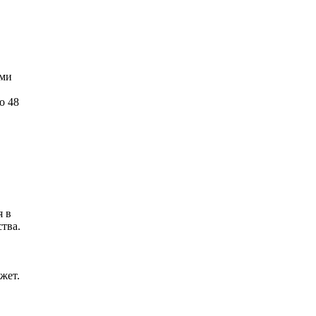
ыми
о 48
я в
тва.
жет.