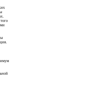
ких
ры
е,
 того
ыми
вы
ция.
нимум
льной