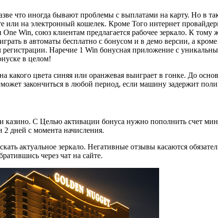
зве что иногда бывают проблемы с выплатами на карту. Но в та
те или на электронный кошелек. Кроме Того интернет провайде
ne Win, союз клиентам предлагается рабочее зеркало. К тому ж
грать в автоматы бесплатно с бонусом и в демо версии, а кроме
тем регистрации. Наречие 1 Win бонусная приложение с уникальн
нуске в целом!
на какого цвета синяя или оранжевая выиграет в гонке. До осно
может закончиться в любой период, если машину задержит поли
и казино. С Целью активации бонуса нужно пополнить счет ми
 2 дней с момента начисления.
скать актуальное зеркало. Негативные отзывы касаются обязате
ратившись через чат на сайте.