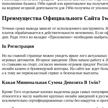
пополнении баланса 1Win одной изо криптовалют вы получает
на ведение игорной деятельности для 1Win получена от уполно
Преимущества Официального Сайта 1w
Точные сроки вывода зависят от используемого инструмента. 
платеж обрабатывается в действительности мгновенно. Если оф
дни. Ради этого во вкладке «Приложение» необходимо выбрать
In Регистрация
Но на главной странице можно увидеть яркие лого актуальных 
игровых автоматов. Игорное заведение 1Вин начало работу в 2
со ставками на спорт, согласно мнению игроков предлог Росси
онлайн казино и букмекерской конторы. На сайте вас ждет бол
а к тому же первоклассный сервис и безопасные выплаты.
Какая Минимальная Сумма Депозита В 1win?
Кроме Того отдельные кнопки выделены ради самых популярных
относится к числу наиболее крупных онлайн заведений в русск
исключительно сертифицированные слоты без накруток и проч