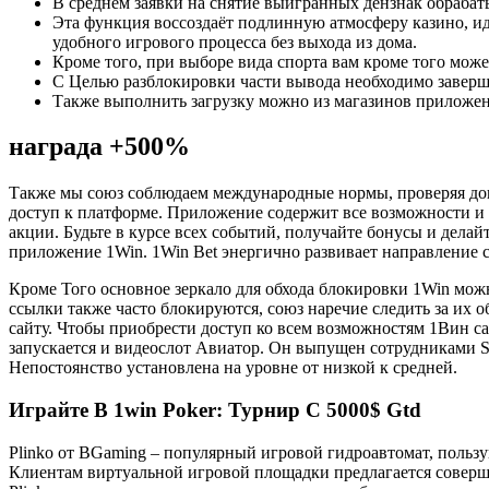
В среднем заявки на снятие выигранных дензнак обрабат
Эта функция воссоздаёт подлинную атмосферу казино, и
удобного игрового процесса без выхода из дома.
Кроме того, при выборе вида спорта вам кроме того може
С Целью разблокировки части вывода необходимо завер
Также выполнить загрузку можно из магазинов приложени
награда +500%
Также мы союз соблюдаем международные нормы, проверяя до
доступ к платформе. Приложение содержит все возможности и
акции. Будьте в курсе всех событий, получайте бонусы и делай
приложение 1Win. 1Win Bet энергично развивает направление 
Кроме Того основное зеркало для обхода блокировки 1Win мож
ссылки также часто блокируются, союз наречие следить за их о
сайту. Чтобы приобрести доступ ко всем возможностям 1Вин cas
запускается и видеослот Авиатор. Он выпущен сотрудниками Sp
Непостоянство установлена на уровне от низкой к средней.
Играйте В 1win Poker: Турнир С 5000$ Gtd
Plinko от BGaming – популярный игровой гидроавтомат, польз
Клиентам виртуальной игровой площадки предлагается соверша