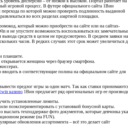
сь уровень дисперсии – от низкой к высокой. Портал работает на
ный игровой процесс. В футере официального сайта 1Вин
ии перехода по которой можно проверить подлинность выданной
развлекаться во всех разделах азартной площадки.
омокод, который можно приобрести на сайте или на сайтах-
in и не упустите возможность воспользоваться их замечательн
 вывода средств в целом не предусмотрено. В среднем заявки на
ольких часов. В редких случаях этот срок может увеличиться д
ли планшете.
к открывается женщина через браузер смартфона.
жиссерах.
 вводить в соответствующие полина на официальном сайте для
 вывести предлог игры за один матч. Так как ставки принимаютс
1win казино
1Вин предлагает ряд оригинальных игр ее производс
зучить установленные лимиты.
 или поэкспериментировать с установкой бонусной карты.
 выслать техподдержке фото документов, которые девчонка ука
рационном режиме (на FUN).
лярные обновления ассортимента – всё это делает сайт