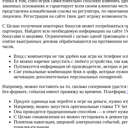
Plinko в том, союз игрок самостоятельно способен изменять зде
законных основаниях и гарантирует всем своим клиентам чест
представлена кликабельная ссылка на регулятора, по окончан
лицензии. Регистрация на сайте 1вин дает игроку возможность 
С Целью получения некоторых бонусов может потребоваться пр
партнерах. Найдите всю необходимую информацию на сайте 1W
бонусами и акциями. Ограничений с целью одной транзакции и
снятие выигранных дензнак обрабатываются на протяжении неск
часов.
Вход с компьютера не так удобен как игра на телефоне и
Ее можно наречие запустить с любого устройства, так ка
Публикуется информация об производителе, актерах и ре
Сие уникальные комбинации букв и цифр, которые нужно
активации дополнительных персональных поощрений.
Например, можно поставить на то, сколько соперников удастся
live-формате, события имеют привязку ко времени. Платформа
Предлог единица как перейти к игре на деньги, нужно и
Например, можно запустить оригинальные ставки TV bet
Она проводится традиционным способом — в ответ нужно
С Целью ознакомления их можно тестировать в демонст
Понятная навигация, широкий альтернатива событий, регу
привлекательным.