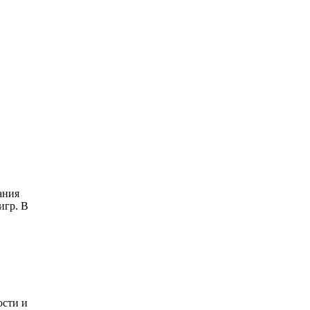
ания
игр. В
ости и