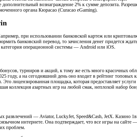
е дополнительный вознаграждение 2% к сумме депозита. Разреш
моченного органа Кюрасао (Curacao eGaming).
in
Например, при использовании банковской картеж или криптовал
ормить банковский перевод, то зачисления денег придется ждать
 категория операционной системы — Android или iOS.
бонусов, турниров и акций, к тому же есть много красочных об
025 году, а на сегодняшний день оно входит в рейтинг топовых 
и. Это лицензированная площадка, которая предоставляет услуги
ьшая коллекция азартных игр на любой смак, неплохой набор бон
 развлечений — Aviator, LuckyJet, Speed&Cash, JetX. Казино 1
оязычном интернете. Она подтверждает, что все игры на сайте 
их проблем.