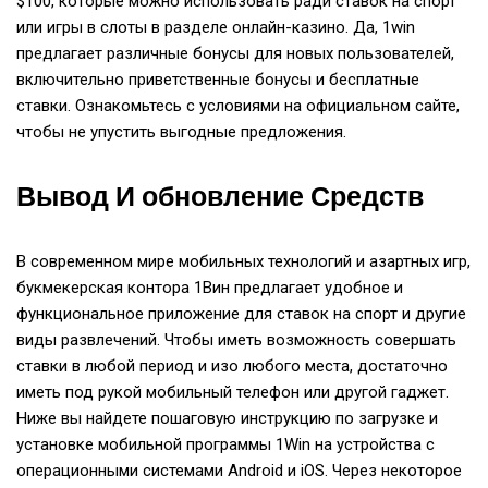
$100, которые можно использовать ради ставок на спорт
или игры в слоты в разделе онлайн-казино. Да, 1win
предлагает различные бонусы для новых пользователей,
включительно приветственные бонусы и бесплатные
ставки. Ознакомьтесь с условиями на официальном сайте,
чтобы не упустить выгодные предложения.
Вывод И обновление Средств
В современном мире мобильных технологий и азартных игр,
букмекерская контора 1Вин предлагает удобное и
функциональное приложение для ставок на спорт и другие
виды развлечений. Чтобы иметь возможность совершать
ставки в любой период и изо любого места, достаточно
иметь под рукой мобильный телефон или другой гаджет.
Ниже вы найдете пошаговую инструкцию по загрузке и
установке мобильной программы 1Win на устройства с
операционными системами Android и iOS. Через некоторое