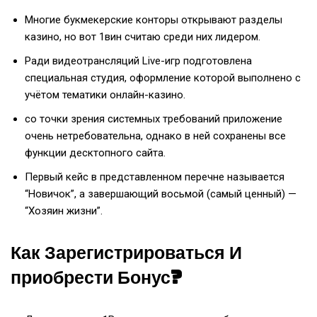
Многие букмекерские конторы открывают разделы
казино, но вот 1вин считаю среди них лидером.
Ради видеотрансляций Live-игр подготовлена
специальная студия, оформление которой выполнено с
учётом тематики онлайн-казино.
со точки зрения системных требований приложение
очень нетребовательна, однако в ней сохранены все
функции десктопного сайта.
Первый кейс в представленном перечне называется
“Новичок”, а завершающий восьмой (самый ценный) —
“Хозяин жизни”.
Как Зарегистрироваться И
приобрести Бонус?