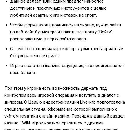
Данное делает 1Вин одним предлог наиболее
доступных и практичных инструментов с целью
любителей азартных игр и ставок на спорт.
Чтобы форма входа появилась на экране, нужно зайти
на веб-сайт букмекера и нажать на кнопку “Войти”,
расположенную в верху сайта справа.
С Целью поощрения игроков предусмотрены приятные
бонусы и ценные призы.
Играю в слоты и шалишь ощущения, что проигрывается
весь баланс.
При этом у игрока есть возможность держать под
контролем весь игровой операция и вступать в диалог с
дилером. С Целью видеотрансляций Live-игр подготовлена
специальная студия, оформление которой выполнено с
учётом тематики онлайн-казино. Перейдя в данный раздел
казино 1WIN, игрок краткое сразиться с другими