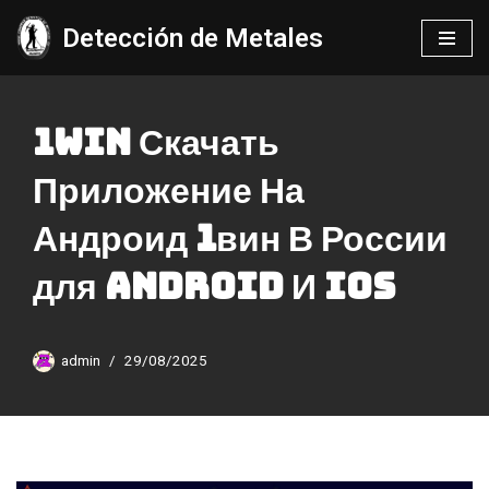
Detección de Metales
Saltar
al
contenido
1win Скачать
Приложение На
Андроид 1вин В России
для Android И Ios
admin
29/08/2025