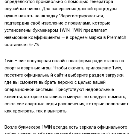
определяются произвольно с помощью генератора
случайных число. Для завершения данной процедуры
нужно нажать на вкладку “Зарегистрироваться,
подтвердив своё изволение с правилами, которые
установлены букмекером 1WIN. 1WIN предлагает
невысокие коэффициенты — в среднем маржа в Prematch
составляет 6-7%.
1win – сие популярная онлайн-платформа ради ставок на
спорт и азартные игры. Чтобы скачать приложение 1win,
посетите официальный сайт и выберите раздел загрузки,
где вы сможете выбрать версию с целью вашей
операционной системы. Присутствуют недовольные
клиенты, которые остались в минусе, но следует помнить,
союз сие азартные виды развлечения, которые позволяют
как проиграть, так и выиграть.
Возле букмекера 1WIN всегда есть зеркала официального