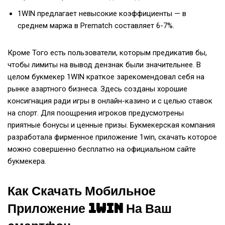
1WIN предлагает невысокие коэффициенты — в
среднем маржа в Prematch составляет 6-7%.
Кроме Того есть пользователи, которым предикатив бы,
чтобы лимиты на вывод дензнак были значительнее. В
целом букмекер 1WIN краткое зарекомендовал себя на
рынке азартного бизнеса. Здесь созданы хорошие
консигнация ради игры в онлайн-казино и с целью ставок
на спорт. Для поощрения игроков предусмотрены
приятные бонусы и ценные призы. Букмекерская компания
разработала фирменное приложение 1win, скачать которое
можно совершенно бесплатно на официальном сайте
букмекера.
Как Скачать Мобильное
Приложение 1win На Ваш