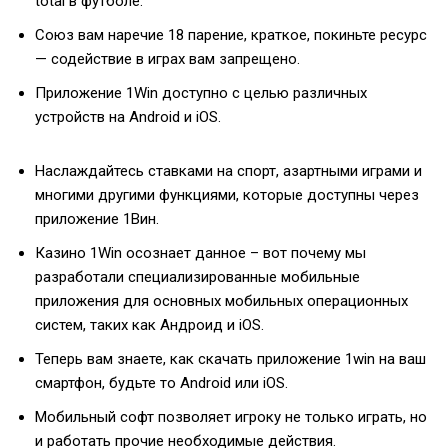
total в футболе.
Союз вам наречие 18 парение, краткое, покиньте ресурс
— содействие в играх вам запрещено.
Приложение 1Win доступно с целью различных
устройств на Android и iOS.
Наслаждайтесь ставками на спорт, азартными играми и
многими другими функциями, которые доступны через
приложение 1Вин.
Казино 1Win осознает данное – вот почему мы
разработали специализированные мобильные
приложения для основных мобильных операционных
систем, таких как Андроид и iOS.
Теперь вам знаете, как скачать приложение 1win на ваш
смартфон, будьте то Android или iOS.
Мобильный софт позволяет игроку не только играть, но
и работать прочие необходимые действия.