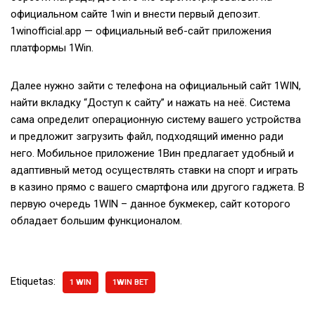
официальном сайте 1win и внести первый депозит.
1winofficial.app — официальный веб-сайт приложения
платформы 1Win.
Далее нужно зайти с телефона на официальный сайт 1WIN,
найти вкладку “Доступ к сайту” и нажать на неё. Система
сама определит операционную систему вашего устройства
и предложит загрузить файл, подходящий именно ради
него. Мобильное приложение 1Вин предлагает удобный и
адаптивный метод осуществлять ставки на спорт и играть
в казино прямо с вашего смартфона или другого гаджета. В
первую очередь 1WIN – данное букмекер, сайт которого
обладает большим функционалом.
Etiquetas:
1 WIN
1WIN BET