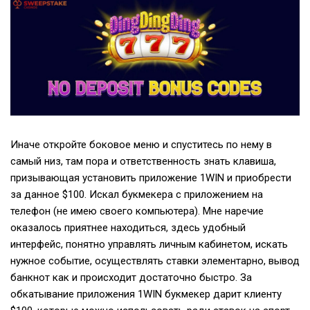
Иначе откройте боковое меню и спуститесь по нему в
самый низ, там пора и ответственность знать клавиша,
призывающая установить приложение 1WIN и приобрести
за данное $100. Искал букмекера с приложением на
телефон (не имею своего компьютера). Мне наречие
оказалось приятнее находиться, здесь удобный
интерфейс, понятно управлять личным кабинетом, искать
нужное событие, осуществлять ставки элементарно, вывод
банкнот как и происходит достаточно быстро. За
обкатывание приложения 1WIN букмекер дарит клиенту