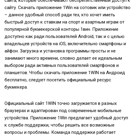
сайта, которые обеспечивают беспрепятственный доступ к
сайту. Скачать приложение 1Win на сотовик или устройство
– данное удобный способ ради тех, кто хочет иметь
быстрый доступ к ставкам на спорт и азартным играм от
популярной букмекерской конторы 1вин. Приложение
доступно как ради пользователей Android, так и с целью
владельцев устройств на iOS, включительно смартфоны и
айфон. Загрузка и установка программы просты и не
занимают много времени, словно делает ее идеальным
выбором ради активных пользователей смартфонов и
планшетов. Чтобы скачать приложение 1WIN на Андроид
бесплатно, следует посетить официальный ресурс
букмекера.
Официальный сайт 1WIN точно загружается в разных
браузерах и адаптирован под современные мобильные
устройства. Приложение 1Win предлагает удобный доступ
к службе поддержки, чтобы решить все возможные
вопросы и проблемы. Команда поддержки работает