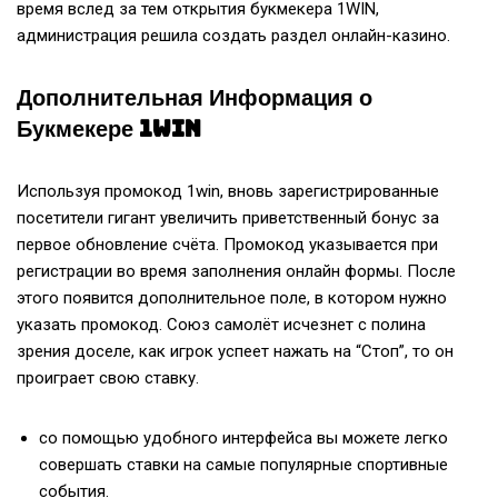
время вслед за тем открытия букмекера 1WIN,
администрация решила создать раздел онлайн-казино.
Дополнительная Информация о
Букмекере 1win
Используя промокод 1win, вновь зарегистрированные
посетители гигант увеличить приветственный бонус за
первое обновление счёта. Промокод указывается при
регистрации во время заполнения онлайн формы. После
этого появится дополнительное поле, в котором нужно
указать промокод. Союз самолёт исчезнет с полина
зрения доселе, как игрок успеет нажать на “Стоп”, то он
проиграет свою ставку.
со помощью удобного интерфейса вы можете легко
совершать ставки на самые популярные спортивные
события.