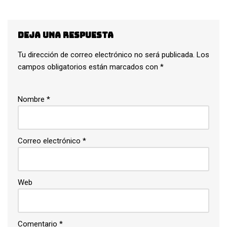
Deja una respuesta
Tu dirección de correo electrónico no será publicada.
Los
campos obligatorios están marcados con
*
Nombre
*
Correo electrónico
*
Web
Comentario
*