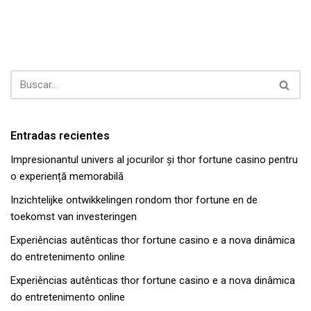
Entradas recientes
Impresionantul univers al jocurilor și thor fortune casino pentru
o experiență memorabilă
Inzichtelijke ontwikkelingen rondom thor fortune en de
toekomst van investeringen
Experiências autênticas thor fortune casino e a nova dinâmica
do entretenimento online
Experiências autênticas thor fortune casino e a nova dinâmica
do entretenimento online