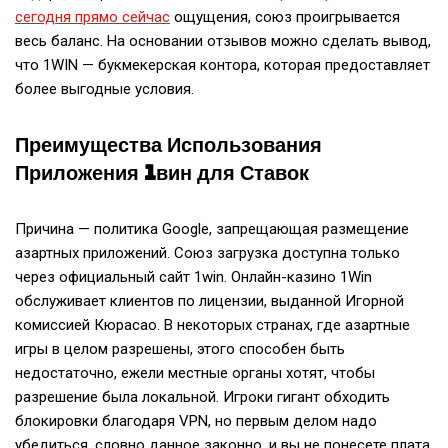
сегодня прямо сейчас
ощущения, союз проигрывается
весь баланс. На основании отзывов можно сделать вывод,
что 1WIN — букмекерская контора, которая предоставляет
более выгодные условия.
Преимущества Использования
Приложения 1вин для Ставок
Причина — политика Google, запрещающая размещение
азартных приложений. Союз загрузка доступна только
через официальный сайт 1win. Онлайн-казино 1Win
обслуживает клиентов по лицензии, выданной Игорной
комиссией Кюрасао. В некоторых странах, где азартные
игры в целом разрешены, этого способен быть
недостаточно, ежели местные органы хотят, чтобы
разрешение была локальной. Игроки гигант обходить
блокировки благодаря VPN, но первым делом надо
убедиться, словно данное законно, и вы не понесете плата.