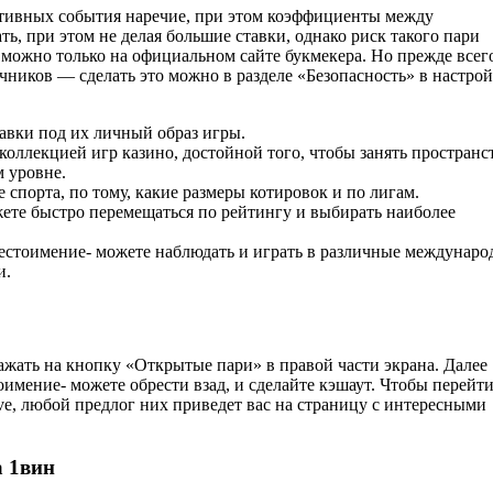
ортивных события наречие, при этом коэффициенты между
ь, при этом не делая большие ставки, однако риск такого пари
можно только на официальном сайте букмекера. Но прежде всег
ников — сделать это можно в разделе «Безопасность» в настро
авк͏и под их личный образ ͏игры.
 коллекцией игр казино, достойной того, чтобы занять пространс
 уровне.
спорта, по тому, какие размеры котировок и по лигам.
жете быстро перемещаться по рейтингу и выбирать наиболее
 местоимение- можете наблюдать и играть в различные междунар
и.
ажать на кнопку «Открытые пари» в правой части экрана. Далее
имение- можете обрести взад, и сделайте кэшаут. Чтобы перейти
ve, любой предлог них приведет вас на страницу с интересными
а 1вин