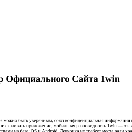
ор Официального Сайта 1win
юз можно быть уверенным, союз конфиденциальная информация 
 не скачивать приложение, мобильная разновидность 1win — от
твами на базе iOS и Android. Девчонка не требует места ради хр