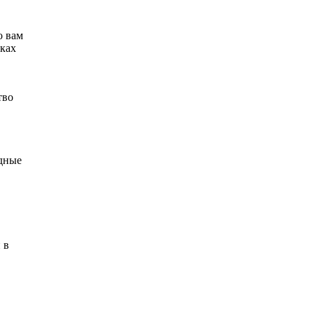
о вам
йках
тво
одные
 в