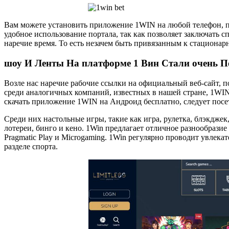
Вам можете установить приложение 1WIN на любой телефон, п
удобное использование портала, так как позволяет заключать с
наречие время. То есть незачем быть привязанным к стационар
шоу И Ленты На ͏платформе 1 Вин Ст͏али ͏очень
Возле нас наречие рабочие ссылки на официальный веб-сайт, по
среди аналогичных компаний, известных в нашей стране, 1WI
скачать приложение 1WIN на Андроид бесплатно, следует посе
Среди них настольные игры, такие как игра, рулетка, блэкджек,
лотереи, бинго и кено. 1Win предлагает отличное разнообрази
Pragmatic Play и Microgaming. 1Win регулярно проводит увлека
разделе спорта.