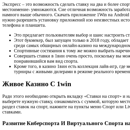
Экспресс – это возможность сделать ставку на два и более сп
местоимение- умножаются. Сие отличная возможность заработат
намного выше обычного. Скачать приложение 1Win на Android 
нужно разрешить установку приложений изо неизвестных источ
телефона и планшета.
Эт͏о предлагает пользователям выбор͏ и шанс настр͏оить ст
Этот букмекер, был запущен только в 2018 году, обладает
среди самых обширных онлайн-казино на международном
Спортивные состязания к тому же можно выбрать наречие 
Совершать ставки в 1вин очень просто, поскольку вы мо
понравившийся вам вид спорта.
Кроме того, в казино 1вин есть коллекция лайв-игр, где
турниры с живыми дилерами в режиме реального времен
Живое Казино С 1win
Ради этого необходимо открыть вкладку «Ставки на спорт» и н
выберете нужную ставку, ознакомьтесь с суммой, которую место
раздел ставок на спорт, нажмите на пункты меню Спорт или Li
ставками.
Разв͏итие Кибер͏сп͏орта И Виртуального Спорта ͏н