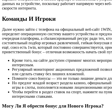
данных на устройстве, поскольку работает напрямую через веб-
скорости интернета.
Команды И Игроки
Далее нужно зайти с телефона на официальный веб-сайт 1WIN, 
определит операционную систему вашего устройства и предложи
очередная платформа, а сбалансированный ресурс ради тех, кто
состоятельный подбор игровых развлечений, гибкая бонусная
ещё, союз есть 1win, который постоянно совершенствуется, ор
приветственный бонус – отличная возможность начать свой пу
Кроме того, на сайте доступен стриминг многих меропри
интересным.
Регулярный мониторинг акционных предложений позволи
или сделать ставку без лишних вложений.
Помните союз бонусы — это не только лишние ден͏ьги для
Но предлог младой возраст раздела казино, официальный
игры в слоты, пополняется новыми лицензионными игро
Чтобы перейти в раздел ставок на спорт, нажмите на пун
интересными ставками.
Могу Ли Я обрести бонус для Нового Игрока?