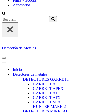
Palas y Scoops
Accesorios
Buscar...
Detección de Metales
MENÚ
DE
MENÚ
NAVEGACIÓN
DE
Inicio
NAVEGACIÓN
Detectores de metales
DETECTORES GARRETT
GARRETT ACE
GARRETT APEX
GARRETT AT
GARRETT ATX
GARRETT SEA
HUNTER MARK 2
DETECTORES MINELAB