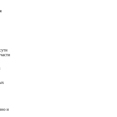
я
сути
 части
й
ных
нно и