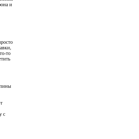
фона и
просто
авки,
то-то
етить
спины
рт
у с