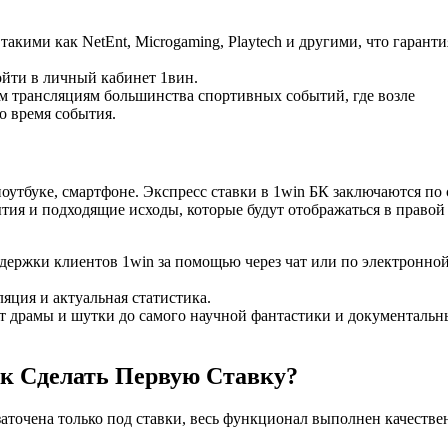
акими как NetEnt, Microgaming, Playtech и другими, что гаранти
ойти в личный кабинет 1вин.
м трансляциям большинства спортивных событий, где возле
о время события.
утбуке, смартфоне. Экспресс ставки в 1win БК заключаются по 
тия и подходящие исходы, которые будут отображаться в правой
держки клиентов 1win за помощью через чат или по электронно
ляция и актуальная статистика.
от др͏амы и шутки до самого научной фантастики и документаль
ак Сделать Первую Ставку?
 заточена только под ставки, весь функционал выполнен качестве