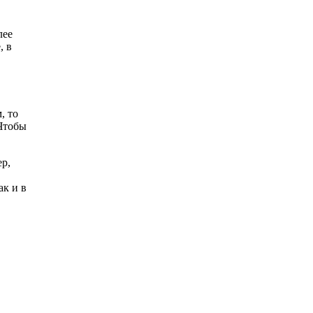
лее
, в
, то
 Чтобы
ер,
ак и в