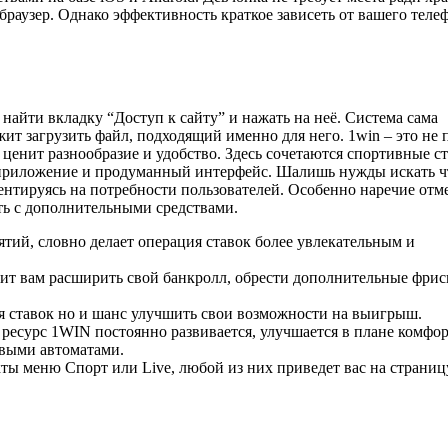
браузер. Однако эффективность краткое зависеть от вашего теле
найти вкладку “Доступ к сайту” и нажать на неё. Система сама
т загрузить файл, подходящий именно для него. 1win – это не 
 ценит разнообразие и удобство. Здесь сочетаются спортивные ст
 приложение и продуманный интерфейс. Шалишь нужды искать ч
иентируясь на потребности пользователей. Особенно наречие отм
ть с дополнительными средствами.
ятий, словно делает операция ставок более увлекательным и
т вам расширить свой банкролл, обрести дополнительные фри
 ставок но и шанс улучшить свои воз͏мо͏жности на вы͏игрыш.
 ресурс 1WIN постоянно развивается, улучшается в плане комфо
выми автоматами.
кты меню Спорт или Live, любой из них приведет вас на страниц