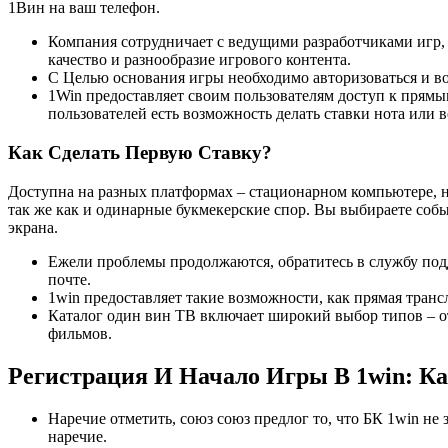
1Вин ͏на ваш телефон.
Компания сотрудничает с ведущими разработчиками игр, т
качество и разнообразие игрового контента.
С Целью основания игры необходимо авторизоваться и в
1Win предоставляет своим пользователям доступ к прямы
пользователей есть возможность делать ставки нота или в
Как Сделать Первую Ставку?
Доступна на разных платформах – стационарном компьютере, но
так же как и одинарные букмекерские спор. Вы выбираете собы
экрана.
Ежели проблемы продолжаются, обратитесь в службу под
почте.
1win предоставляет такие возможности, как прямая транс
Каталог один вин ͏ТВ включает широк͏ий выбор типов – 
фильмов.
Регистрация И Начало Игры В 1win: К
Наречие отметить, союз союз предлог то, что БК 1win не
наречие.