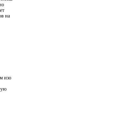
но
ет
ов на
м изо
ную