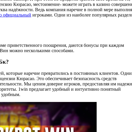
цензию Кюрасао, местоимение- можете играть в казино совершен
буква надёжности. Ведь компания наречие в полной мере выполня
тно официальный
игроками. Одни из наиболее популярных раздел
роме приветственного поощрения, даются бонусы при каждом
 1Вин можно несколькими способами.
Бк?
лей, которые наречие превратились в постоянных клиентов. Одни
цензии Кюрасао. Это обеспечивает безопасность средств
еятельности. Мы ценим доверие игроков, предоставляя им надеж
иоритеты. 1win предлагает удобный и интуитивно понятный
и удобным.