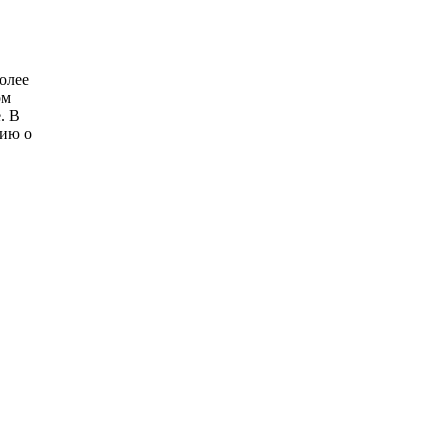
олее
ом
. В
цию о