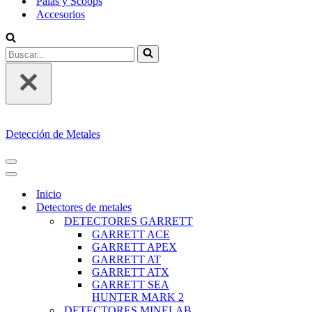
Palas y Scoops
Accesorios
Buscar...
Detección de Metales
MENÚ
DE
MENÚ
NAVEGACIÓN
DE
Inicio
NAVEGACIÓN
Detectores de metales
DETECTORES GARRETT
GARRETT ACE
GARRETT APEX
GARRETT AT
GARRETT ATX
GARRETT SEA
HUNTER MARK 2
DETECTORES MINELAB