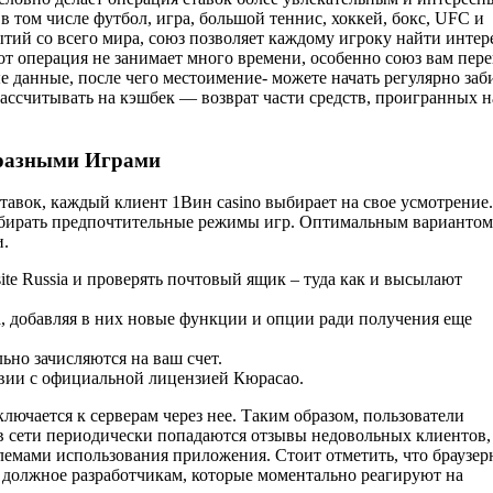
в том числе футбол, игра, большой теннис, хоккей, бокс, UFC и
ытий со всего мира, союз позволяет каждому игроку найти инте
от операция не занимает много времени, особенно союз вам пере
е данные, после чего местоимение- можете начать регулярно заб
ассчитывать на кэшбек — возврат части средств, проигранных н
бразными Играми
авок, каждый клиент 1Вин casino выбирает на свое усмотрение.
выбирать предпочтительные режимы игр. Оптимальным вариантом
и.
site Russia и проверять почтовый ящик – туда как и высылают
 добавляя в них новые функции и опции ради получения еще
ьно зачисляются на ваш счет.
ствии с официальной лицензией Кюрасао.
ючается к серверам через нее. Таким образом, пользователи
 в сети периодически попадаются отзывы недовольных клиентов,
лемами использования приложения. Стоит отметить, что браузе
ь должное разработчикам, которые моментально реагируют на