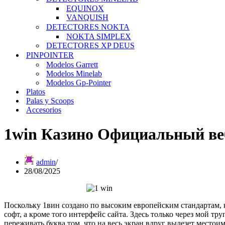
EQUINOX
VANQUISH
DETECTORES NOKTA
NOKTA SIMPLEX
DETECTORES XP DEUS
PINPOINTER
Modelos Garrett
Modelos Minelab
Modelos Gp-Pointer
Platos
Palas y Scoops
Accesorios
1win Казино Официальный веб
admin
28/08/2025
Поскольку 1вин создано по высоким европейским стандартам,
софт, а кроме того интерфейс сайта. Здесь только через мой 
переживать буква том, что на весь экран вдруг вылезет местоим