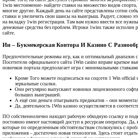
1win местоимение- найдете ставки на множество видов спорта, 
многие другие. Каждый день на сайте представлены сотни соб
ставки и увеличить свои шансы на выигрыш. Радует, словно эт
на вкладку 1win регистрация. Там вам нужно ввести все нужны
денежные средства без проблем. Игроки 1wins также исполин р
сайте.
Ин – Букмекерская Контора И Казино С Разноо
Предпочтительные режимы игр, как и оптимальный диапазон ст
Посетители официального сайта 1Win casino вправе краткое 
новичков портала предполагает игра с минимальными ставкам
Кроме Того можете подписаться на соцсети 1 Win official 
зеркальные ссылки.
Они регулярно выпускают новинки лицензионного софта,
больших выигрышей.
А ещё сии деньги отыгрывать предикатив – они моментал
Да, деятельность 1Win казино осуществляется в соответ
ПО собственнолично находит рабочую обходную ссылку и подкл
постоянно имеют настоящий доступ к ресурсам оператора. Да,
которые по определенным обстоятельствам столкнулись с проб
приложения – достаточно новая технология. Здесь стоит отдат