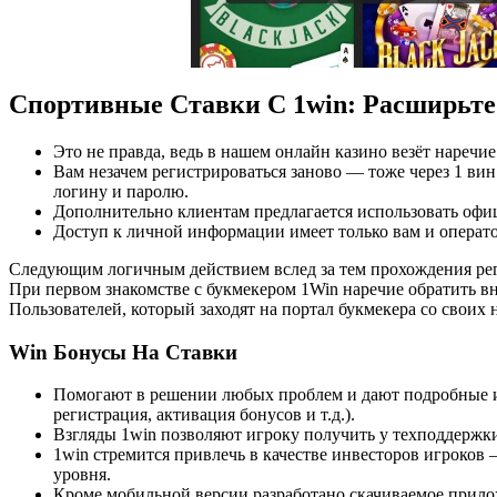
Спортивные Ставки С 1win: Расширьте
Это не правда, ведь в нашем онлайн казино везёт наречие
Вам незачем регистрироваться заново — тоже через 1 вин
логину и паролю.
Дополнительно клиентам предлагается использовать офи
Доступ к личной информации имеет только вам и операт
Следующим логичным действием вслед за тем прохождения рег
При первом знакомстве с букмекером 1Win наречие обратить вн
Пользователей, который заходят на портал букмекера со своих
Win Бонусы На Ставки
Помогают в решении любых проблем и дают подробные и
регистрация, активация бонусов и т.д.).
Взгляды 1win позволяют игроку получить у техподдержки
1win стремится привлечь в качестве инвесторов игроков 
уровня.
Кроме мобильной версии разработано скачиваемое прило