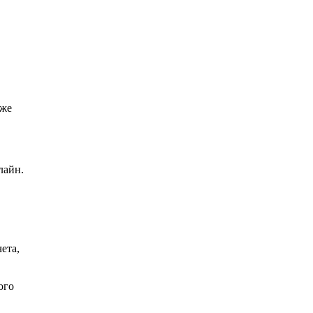
 же
лайн.
ета,
ого