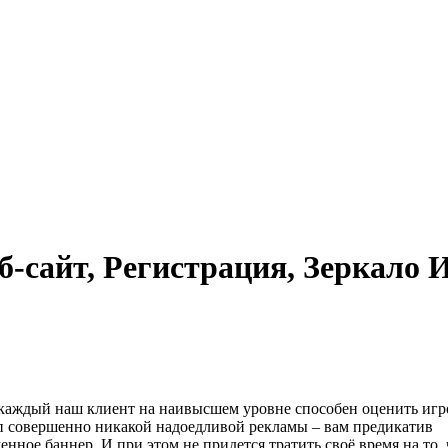
-сайт, Регистрация, Зеркало 
 каждый наш клиент на наивысшем уровне способен оценить иг
труп совершенно никакой надоедливой рекламы – вам предикатив
енное баннер. И при этом не придется тратить своё время на то,