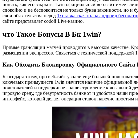
понять, как его закрыть. 1win официальный веб-сайт имеет ли
спокойно и не беспокоиться не только буква законности, но и 
свои обязательства перед
1хставка скачать на андроид беспла
сайте представляет собой Live-казино.
что Такое Бонусы В Бк 1win?
Прямые трансляции матчей проводятся в высоком качестве. К
размещении экспрессов. Связаться с технической поддержкой
Как Обходить Блокировку Официального Сайта 
Благодаря этому, про веб-сайт узнали еще большей пользовате
ключевых преимуществ 1win значится наличие официальной ли
пользователей и подчеркивает наше стремление к легальной д
игровую среду, где безутратность банкнот и удобство наши пр
интерфейс, который делает операция ставок наречие простым 