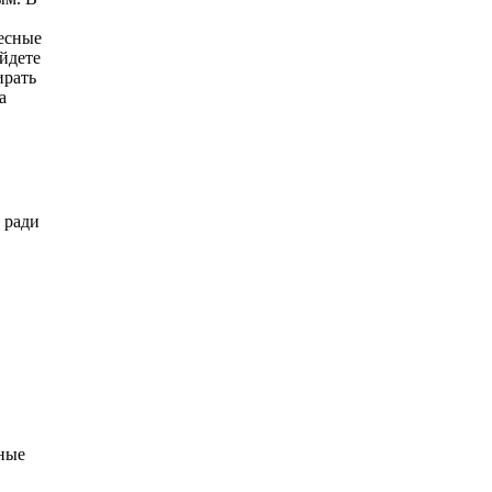
ресные
йдете
ирать
а
 ради
рные