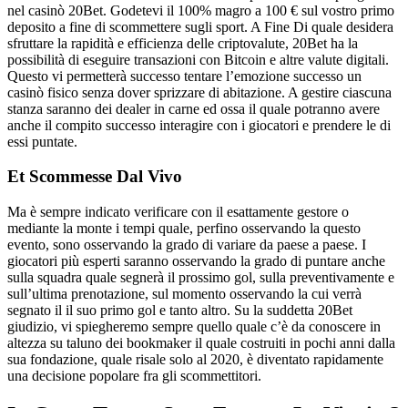
nel casinò 20Bet. Godetevi il 100% magro a 100 € sul vostro primo
deposito a fine di scommettere sugli sport. A Fine Di quale desidera
sfruttare la rapidità e efficienza delle criptovalute, 20Bet ha la
possibilità di eseguire transazioni con Bitcoin e altre valute digitali.
Questo vi permetterà successo tentare l’emozione successo un
casinò fisico senza dover sprizzare di abitazione. A gestire ciascuna
stanza saranno dei dealer in carne ed ossa il quale potranno avere
anche il compito successo interagire con i giocatori e prendere le di
essi puntate.
Et Scommesse Dal Vivo
Ma è sempre indicato verificare con il esattamente gestore o
mediante la monte i tempi quale, perfino osservando la questo
evento, sono osservando la grado di variare da paese a paese. I
giocatori più esperti saranno osservando la grado di puntare anche
sulla squadra quale segnerà il prossimo gol, sulla preventivamente e
sull’ultima prenotazione, sul momento osservando la cui verrà
segnato il il suo primo gol e tanto altro. Su la suddetta 20Bet
giudizio, vi spiegheremo sempre quello quale c’è da conoscere in
altezza su taluno dei bookmaker il quale costruiti in pochi anni dalla
sua fondazione, quale risale solo al 2020, è diventato rapidamente
una decisione popolare fra gli scommettitori.