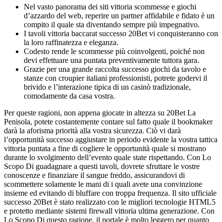
Nel vasto panorama dei siti vittoria scommesse e giochi
d’azzardo del web, reperire un partner affidabile e fidato è un
compito il quale sta diventando sempre più impegnativo.
I tavoli vittoria baccarat successo 20Bet vi conquisteranno con
la loro raffinatezza e eleganza.
Codesto rende le scommesse più coinvolgenti, poiché non
devi effettuare una puntata preventivamente tuttora gara.
Grazie per una grande raccolta successo giochi da tavolo e
stanze con croupier italiani professionisti, potrete godervi il
brivido e l’interazione tipica di un casinò tradizionale,
comodamente da casa vostra.
Per queste ragioni, non appena giocate in altezza su 20Bet La
Penisola, potete costantemente contare sul fatto quale il bookmaker
darà la aforisma priorità alla vostra sicurezza. Ciò vi darà
l’opportunità successo aggiustare in periodo evidente la vostra tattica
vittoria puntata a fine di cogliere le opportunità quale si mostrano
durante lo svolgimento dell’evento quale state rispettando. Con Lo
Scopo Di guadagnare a questi tavoli, dovrete sfruttare le vostre
conoscenze e finanziare il sangue freddo, assicurandovi di
scommettere solamente le mani di i quali avete una convinzione
insieme ed evitando di bluffare con troppa frequenza. Il sito ufficiale
successo 20Bet è stato realizzato con le migliori tecnologie HTML5
e protetto mediante sistemi firewall vittoria ultima generazione. Con
Lo Scopo Di questo ragione, il portale è molto leggero per quanto