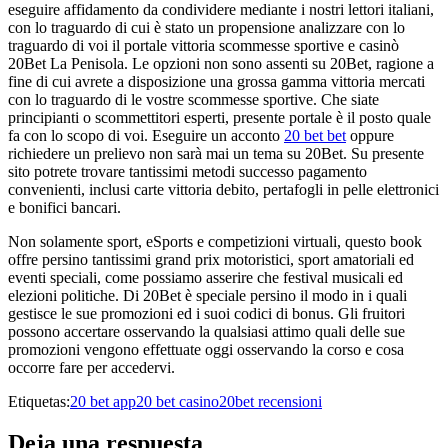
eseguire affidamento da condividere mediante i nostri lettori italiani,
con lo traguardo di cui è stato un propensione analizzare con lo
traguardo di voi il portale vittoria scommesse sportive e casinò
20Bet La Penisola. Le opzioni non sono assenti su 20Bet, ragione a
fine di cui avrete a disposizione una grossa gamma vittoria mercati
con lo traguardo di le vostre scommesse sportive. Che siate
principianti o scommettitori esperti, presente portale è il posto quale
fa con lo scopo di voi. Eseguire un acconto
20 bet bet
oppure
richiedere un prelievo non sarà mai un tema su 20Bet. Su presente
sito potrete trovare tantissimi metodi successo pagamento
convenienti, inclusi carte vittoria debito, pertafogli in pelle elettronici
e bonifici bancari.
Non solamente sport, eSports e competizioni virtuali, questo book
offre persino tantissimi grand prix motoristici, sport amatoriali ed
eventi speciali, come possiamo asserire che festival musicali ed
elezioni politiche. Di 20Bet è speciale persino il modo in i quali
gestisce le sue promozioni ed i suoi codici di bonus. Gli fruitori
possono accertare osservando la qualsiasi attimo quali delle sue
promozioni vengono effettuate oggi osservando la corso e cosa
occorre fare per accedervi.
Etiquetas:
20 bet app
20 bet casino
20bet recensioni
Deja una respuesta