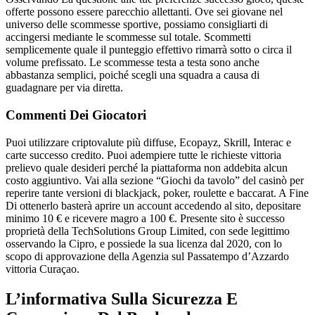
offerte possono essere parecchio allettanti. Ove sei giovane nel
universo delle scommesse sportive, possiamo consigliarti di
accingersi mediante le scommesse sul totale. Scommetti
semplicemente quale il punteggio effettivo rimarrà sotto o circa il
volume prefissato. Le scommesse testa a testa sono anche
abbastanza semplici, poiché scegli una squadra a causa di
guadagnare per via diretta.
Commenti Dei Giocatori
Puoi utilizzare criptovalute più diffuse, Ecopayz, Skrill, Interac e
carte successo credito. Puoi adempiere tutte le richieste vittoria
prelievo quale desideri perché la piattaforma non addebita alcun
costo aggiuntivo. Vai alla sezione “Giochi da tavolo” del casinò per
reperire tante versioni di blackjack, poker, roulette e baccarat. A Fine
Di ottenerlo basterà aprire un account accedendo al sito, depositare
minimo 10 € e ricevere magro a 100 €. Presente sito è successo
proprietà della TechSolutions Group Limited, con sede legittimo
osservando la Cipro, e possiede la sua licenza dal 2020, con lo
scopo di approvazione della Agenzia sul Passatempo d’Azzardo
vittoria Curaçao.
L’informativa Sulla Sicurezza E