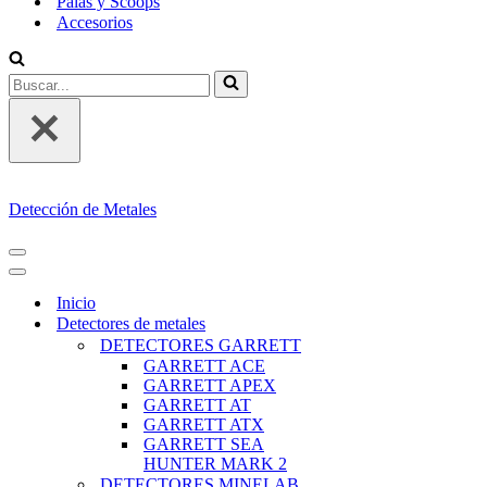
Palas y Scoops
Accesorios
Buscar...
Detección de Metales
MENÚ
DE
MENÚ
NAVEGACIÓN
DE
Inicio
NAVEGACIÓN
Detectores de metales
DETECTORES GARRETT
GARRETT ACE
GARRETT APEX
GARRETT AT
GARRETT ATX
GARRETT SEA
HUNTER MARK 2
DETECTORES MINELAB