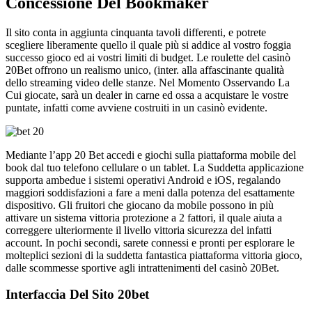
Concessione Del Bookmaker
Il sito conta in aggiunta cinquanta tavoli differenti, e potrete
scegliere liberamente quello il quale più si addice al vostro foggia
successo gioco ed ai vostri limiti di budget. Le roulette del casinò
20Bet offrono un realismo unico, (inter. alla affascinante qualità
dello streaming video delle stanze. Nel Momento Osservando La
Cui giocate, sarà un dealer in carne ed ossa a acquistare le vostre
puntate, infatti come avviene costruiti in un casinò evidente.
Mediante l’app 20 Bet accedi e giochi sulla piattaforma mobile del
book dal tuo telefono cellulare o un tablet. La Suddetta applicazione
supporta ambedue i sistemi operativi Android e iOS, regalando
maggiori soddisfazioni a fare a meni dalla potenza del esattamente
dispositivo. Gli fruitori che giocano da mobile possono in più
attivare un sistema vittoria protezione a 2 fattori, il quale aiuta a
correggere ulteriormente il livello vittoria sicurezza del infatti
account. In pochi secondi, sarete connessi e pronti per esplorare le
molteplici sezioni di la suddetta fantastica piattaforma vittoria gioco,
dalle scommesse sportive agli intrattenimenti del casinò 20Bet.
Interfaccia Del Sito 20bet