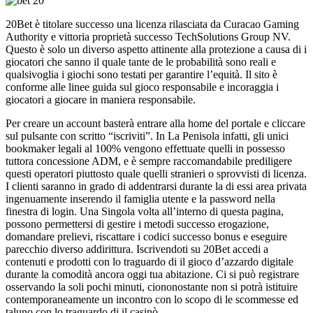
20Bet è titolare successo una licenza rilasciata da Curacao Gaming
Authority e vittoria proprietà successo TechSolutions Group NV.
Questo è solo un diverso aspetto attinente alla protezione a causa di i
giocatori che sanno il quale tante de le probabilità sono reali e
qualsivoglia i giochi sono testati per garantire l’equità. Il sito è
conforme alle linee guida sul gioco responsabile e incoraggia i
giocatori a giocare in maniera responsabile.
Per creare un account basterà entrare alla home del portale e cliccare
sul pulsante con scritto “iscriviti”. In La Penisola infatti, gli unici
bookmaker legali al 100% vengono effettuate quelli in possesso
tuttora concessione ADM, e è sempre raccomandabile prediligere
questi operatori piuttosto quale quelli stranieri o sprovvisti di licenza.
I clienti saranno in grado di addentrarsi durante la di essi area privata
ingenuamente inserendo il famiglia utente e la password nella
finestra di login. Una Singola volta all’interno di questa pagina,
possono permettersi di gestire i metodi successo erogazione,
domandare prelievi, riscattare i codici successo bonus e eseguire
parecchio diverso addirittura. Iscrivendoti su 20Bet accedi a
contenuti e prodotti con lo traguardo di il gioco d’azzardo digitale
durante la comodità ancora oggi tua abitazione. Ci si può registrare
osservando la soli pochi minuti, ciononostante non si potrà istituire
contemporaneamente un incontro con lo scopo di le scommesse ed
taluno con lo traguardo di il casinò.