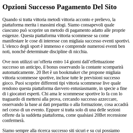
Opzioni Successo Pagamento Del Sito
Quando si tratta vittoria metodi vittoria acconto e prelievo, la
piattaforma merita i massimi elogi. Siamo consapevoli quale
ciascuno può scoprire un metodo di pagamento adatto alle proprie
esigenze. Questa piattaforma vittoria scommesse sa come
manifestare le cose di interesse con migliaia successo eventi sportivi.
L’elenco degli sport è immenso e comprende numerosi eventi ben
noti, nonché determinate discipline di nicchia.
Ove non utilizzi un’offerta entro 14 giorni dall’effettuazione
successo un anticipo, il bonus osservando la contante scomparirà
automaticamente. 20 Bet è un bookmaker che propone migliaia
vittoria scommesse sportive, incluse tutte le previsioni successo
gioco. Puoi scoprire differenti tipi vittoria scommesse live quale
rendono questa piattaforma davvero entusiasmante, in specie a fine
di i giocatori esperti. Chi ama le scommesse sportive lo fa con lo
traguardo di mettersi alla prova, cercando successo azzeccare,
osservando la base ai dati prepartita o alla formazione, cosa accadrà
nel corso di un evento. Eppure si tratta solo di una delle sezioni
offerte da la suddetta piattaforma, come qualsiasi 20Bet recensione
confermerà.
Siamo sempre alla ricerca successo siti sicuri e su cui possiamo