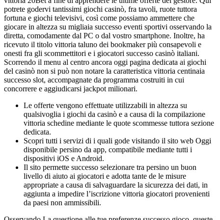
vittoria 20Bet a fine di apprendere le ultime offerte del gestore. Qui
potrete godervi tantissimi giochi casinò, fra tavoli, ruote tuttora
fortuna e giochi televisivi, così come possiamo ammettere che
giocare in altezza su migliaia successo eventi sportivi osservando la
diretta, comodamente dal PC o dal vostro smartphone. Inoltre, ha
ricevuto il titolo vittoria taluno dei bookmaker più consapevoli e
onesti fra gli scommettitori e i giocatori successo casinò italiani.
Scorrendo il menu al centro ancora oggi pagina dedicata ai giochi
del casinò non si può non notare la caratteristica vittoria centinaia
successo slot, accompagnate da programma costruiti in cui
concorrere e aggiudicarsi jackpot milionari.
Le offerte vengono effettuate utilizzabili in altezza su
qualsivoglia i giochi da casinò e a causa di la compilazione
vittoria schedine mediante le quote scommesse tuttora sezione
dedicata.
Scopri tutti i servizi di i quali gode visitando il sito web Oggi
disponibile persino da app, compatibile mediante tutti i
dispositivi iOS e Android.
Il sito permette successo selezionare tra persino un buon
livello di aiuto ai giocatori e adotta tante de le misure
appropriate a causa di salvaguardare la sicurezza dei dati, in
aggiunta a impedire l’iscrizione vittoria giocatori provenienti
da paesi non ammissibili.
Osservando La questione alle tue preferenze successo gioco, queste