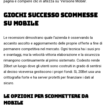
pagina e compiere clic in altezza su ‘Versione Mobile’.
Giochi Successo Scommesse
Su Mobile
Le recensioni dimostrano quale l’azienda è osservando la
accanito ascolto e aggiornamento delle proprie offerte a fine di
permanere competitiva nel mercato. Ogni tecnica ha i suoi pro
e svantaggi, ma la velocità vittoria elaborazione e la sicurezza
rimangono continuamente al primo sistemato. Codesto rende
20bet un luogo dove gli utenti sono costruiti in grado di sentirsi
al deciso viceversa gestiscono i propri fondi. Sì, 20Bet usa una
crittografia forte e ha server protetti per finanziare i dati al
sicuro.
Le Opzioni Per Scommettere Da
Mobile