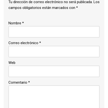
Tu dirección de correo electrónico no será publicada.
Los
campos obligatorios están marcados con
*
Nombre
*
Correo electrónico
*
Web
Comentario
*