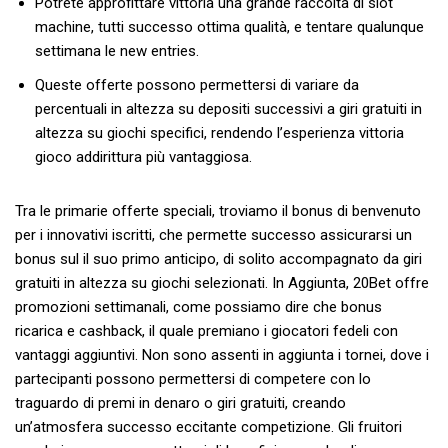
Potrete approfittare vittoria una grande raccolta di slot
machine, tutti successo ottima qualità, e tentare qualunque
settimana le new entries.
Queste offerte possono permettersi di variare da
percentuali in altezza su depositi successivi a giri gratuiti in
altezza su giochi specifici, rendendo l’esperienza vittoria
gioco addirittura più vantaggiosa.
Tra le primarie offerte speciali, troviamo il bonus di benvenuto
per i innovativi iscritti, che permette successo assicurarsi un
bonus sul il suo primo anticipo, di solito accompagnato da giri
gratuiti in altezza su giochi selezionati. In Aggiunta, 20Bet offre
promozioni settimanali, come possiamo dire che bonus
ricarica e cashback, il quale premiano i giocatori fedeli con
vantaggi aggiuntivi. Non sono assenti in aggiunta i tornei, dove i
partecipanti possono permettersi di competere con lo
traguardo di premi in denaro o giri gratuiti, creando
un’atmosfera successo eccitante competizione. Gli fruitori