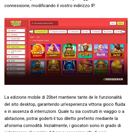
connessione, modificando il vostro indirizzo IP.
La edizione mobile di 20bet mantiene tante de le funzionalità
del sito desktop, garantendo un’esperienza vittoria gioco fluida
e in assenza di interruzioni. Quale tu sia costruiti in viaggio o a
abitazione, potrai goderti il tuo diletto preferito mediante la
aforisma comodità. Inizialmente, i giocatori sono in grado di