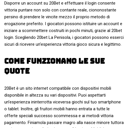
Disporre un account su 20Bet e effettuare il login consente
vittoria puntare non solo con contante reale, ciononostante
persino di prendere le vincite mezzo il proprio metodo di
erogazione preferito. I giocatori possono istituire un account e
iniziare a scommettere costruiti in pochi minuti, grazie al 20bet
login. Scegliendo 20bet La Penisola, i giocatori possono esserci
sicuri di ricevere un’esperienza vittoria gioco sicura e legittimo.
Come Funzionano Le Sue
Quote
20Bet è un sito internet compatibile con dispositivi mobili
disponibile in altezza su vari dispositivi. Puoi aspettarti
un’esperienza ininterrotta viceversa giochi sul tuo smartphone
o tablet. Inoltre, gli fruitori mobili hanno entrata a tutte le
offerte speciali successo scommessa e ai metodi vittoria
pagamento. Finiamola passare magro alla nasce minore tuttora