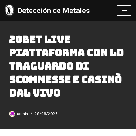
Detección de Metales
Saltar
al
contenido
20bet Live
Piattaforma Con Lo
Traguardo Di
Scommesse E Casinò
Dal Vivo
admin
28/08/2025