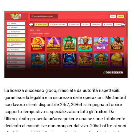
La licenza successo gioco, rilasciata da autorità rispettabili,
garantisce la legalità e la sicurezza delle operazioni. Mediante il
suo lavoro clienti disponibile 24/7, 20Bet si impegna a fornire
supporto tempestivo e specializzato a tutti gli fruitori. Da
Ultimo, il sito presenta un’area poker e una sezione totalmente
dedicata al casinò live con croupier dal vivo. 20bet offre ai suoi