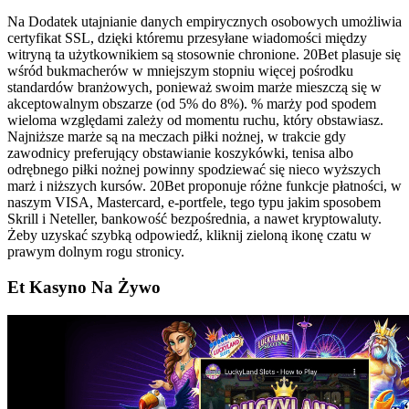
Na Dodatek utajnianie danych empirycznych osobowych umożliwia
certyfikat SSL, dzięki któremu przesyłane wiadomości między
witryną ta użytkownikiem są stosownie chronione. 20Bet plasuje się
wśród bukmacherów w mniejszym stopniu więcej pośrodku
standardów branżowych, ponieważ swoim marże mieszczą się w
akceptowalnym obszarze (od 5% do 8%). % marży pod spodem
wieloma względami zależy od momentu ruchu, który obstawiasz.
Najniższe marże są na meczach piłki nożnej, w trakcie gdy
zawodnicy preferujący obstawianie koszykówki, tenisa albo
odrębnego piłki nożnej powinny spodziewać się nieco wyższych
marż i niższych kursów. 20Bet proponuje różne funkcje płatności, w
naszym VISA, Mastercard, e-portfele, tego typu jakim sposobem
Skrill i Neteller, bankowość bezpośrednia, a nawet kryptowaluty.
Żeby uzyskać szybką odpowiedź, kliknij zieloną ikonę czatu w
prawym dolnym rogu stronicy.
Et Kasyno Na Żywo