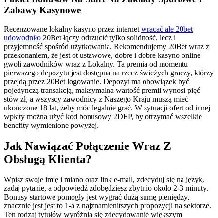
Zabawy Kasynowe
Recenzowane lokalny kasyno przez internet
wracać ale 20bet
udowodniło
20Bet łączy odrzucić tylko solidność, lecz i
przyjemność spośród użytkowania. Rekomendujemy 20Bet wraz z
przekonaniem, że jest ot ustawowe, dobre i dobre kasyno online
gwoli zawodników wraz z Lokalny. Ta premia od momentu
pierwszego depozytu jest dostępna na rzecz świeżych graczy, którzy
przejdą przez 20Bet logowanie. Depozyt ma obowiązek być
pojedynczą transakcją, maksymalna wartość premii wynosi pięć
stów zł, a wszyscy zawodnicy z Naszego Kraju muszą mieć
ukończone 18 lat, żeby móc legalnie grać. W sytuacji ofert od innej
wpłaty można użyć kod bonusowy 2DEP, by otrzymać wszelkie
benefity wymienione powyżej.
Jak Nawiązać Połączenie Wraz Z
Obsługą Klienta?
Wpisz swoje imię i miano oraz link e-mail, zdecyduj się na język,
zadaj pytanie, a odpowiedź zdobędziesz zbytnio około 2-3 minuty.
Bonusy startowe pomogły jest wygrać dużą sumę pieniędzy,
znacznie jest jest to 1-a z najznamienitszych propozycji na sektorze.
Ten rodzaj tytułów wyróżnia się zdecydowanie większym