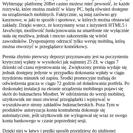
Wybierając platformę 20Bet casino możesz mieć pewność, że każde
rozrywki, które można znaleźć w klasy PC, będą również dostępne
na urządzeniach mobilnych. Faktycznie, są tutaj zarówno gry
kasynowe, w jaki to sposób i sportowe, w których można obstawiać
zakłady. Dzięki wstecz, że korzystamy wraz z inżynierii HTML5 i
JavaScript, możliwość funkcjonowania na smartfonie nie wyłącznie
stała się możliwa, jednak i mocno zakorzeniła się wśród
zawodników. Dysponujemy odrzucić tylko wersję mobilną, którą
można otworzyć w przeglądarce komórkowy.
Premia zbytnio pierwszy depozyt przyznawany jest na poczynieniu
krytycznej wpłaty w wysokości jak najmniej 25 ZŁ w ciągu 7
dzionki od czasu rejestrowania się. Zwiększony premia wydaje się
jednak dostępny jedynie w przypadku dokonania wpłaty w ciągu
trzydziestu minutek od zapisu. Środki promocyjne trafiają do
odwiedzenia gracza w ciągu 72 godzin od doładowania portfela. Po
doskonałej instalacji na ekranie urządzenia mobilnego pojawi się
skrót do bukmachera Mostbet. W odróżnieniu do wersji mobilnej,
użytkownik nie musi otwierać przeglądarki i wpisywać w
wyszukiwarce strony zakładów bukmacherskich. Poza Tym w
produktów autoryzacja konta kontrahenta dokonuje się
automatycznie, jeśli użytkownik nie wylogował się wraz ze swego
konta bankowego w czasie poprzedniej sesji.
Dzięki niej w łatwy i prędki sposób przejdziesz do ulubionej