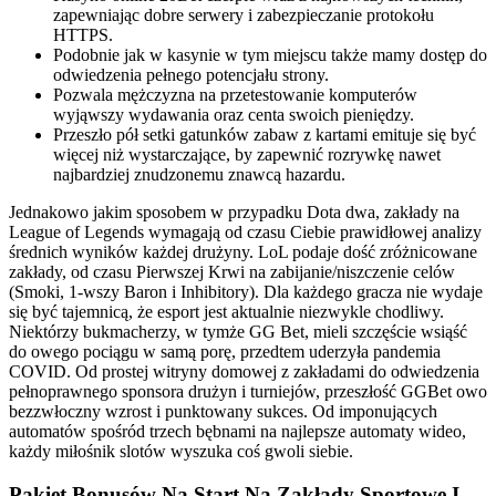
zapewniając dobre serwery i zabezpieczanie protokołu
HTTPS.
Podobnie jak w kasynie w tym miejscu także mamy dostęp do
odwiedzenia pełnego potencjału strony.
Pozwala mężczyzna na przetestowanie komputerów
wyjąwszy wydawania oraz centa swoich pieniędzy.
Przeszło pół setki gatunków zabaw z kartami emituje się być
więcej niż wystarczające, by zapewnić rozrywkę nawet
najbardziej znudzonemu znawcą hazardu.
Jednakowo jakim sposobem w przypadku Dota dwa, zakłady na
League of Legends wymagają od czasu Ciebie prawidłowej analizy
średnich wyników każdej drużyny. LoL podaje dość zróżnicowane
zakłady, od czasu Pierwszej Krwi na zabijanie/niszczenie celów
(Smoki, 1-wszy Baron i Inhibitory). Dla każdego gracza nie wydaje
się być tajemnicą, że esport jest aktualnie niezwykle chodliwy.
Niektórzy bukmacherzy, w tymże GG Bet, mieli szczęście wsiąść
do owego pociągu w samą porę, przedtem uderzyła pandemia
COVID. Od prostej witryny domowej z zakładami do odwiedzenia
pełnoprawnego sponsora drużyn i turniejów, przeszłość GGBet owo
bezzwłoczny wzrost i punktowany sukces. Od imponujących
automatów spośród trzech bębnami na najlepsze automaty wideo,
każdy miłośnik slotów wyszuka coś gwoli siebie.
Pakiet Bonusów Na Start Na Zakłady Sportowe I