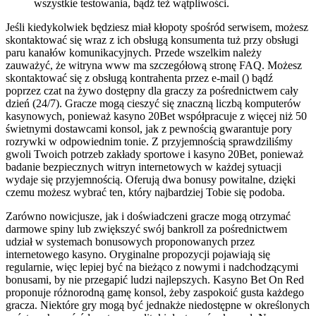
wszystkie testowania, bądź też wątpliwości.
Jeśli kiedykolwiek będziesz miał kłopoty spośród serwisem, możesz
skontaktować się wraz z ich obsługą konsumenta tuż przy obsługi
paru kanałów komunikacyjnych. Przede wszelkim należy
zauważyć, że witryna www ma szczegółową stronę FAQ. Możesz
skontaktować się z obsługą kontrahenta przez e-mail () bądź
poprzez czat na żywo dostępny dla graczy za pośrednictwem cały
dzień (24/7). Gracze mogą cieszyć się znaczną liczbą komputerów
kasynowych, ponieważ kasyno 20Bet współpracuje z więcej niż 50
świetnymi dostawcami konsol, jak z pewnością gwarantuje pory
rozrywki w odpowiednim tonie. Z przyjemnością sprawdziliśmy
gwoli Twoich potrzeb zakłady sportowe i kasyno 20Bet, ponieważ
badanie bezpiecznych witryn internetowych w każdej sytuacji
wydaje się przyjemnością. Oferują dwa bonusy powitalne, dzięki
czemu możesz wybrać ten, który najbardziej Tobie się podoba.
Zarówno nowicjusze, jak i doświadczeni gracze mogą otrzymać
darmowe spiny lub zwiększyć swój bankroll za pośrednictwem
udział w systemach bonusowych proponowanych przez
internetowego kasyno. Oryginalne propozycji pojawiają się
regularnie, więc lepiej być na bieżąco z nowymi i nadchodzącymi
bonusami, by nie przegapić ludzi najlepszych. Kasyno Bet On Red
proponuje różnorodną gamę konsol, żeby zaspokoić gusta każdego
gracza. Niektóre gry mogą być jednakże niedostępne w określonych