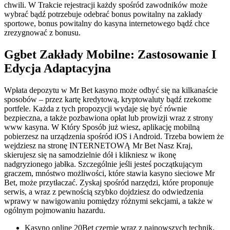
chwili. W Trakcie rejestracji każdy spośród zawodników może
wybrać bądź potrzebuje odebrać bonus powitalny na zakłady
sportowe, bonus powitalny do kasyna internetowego bądź chce
zrezygnować z bonusu.
Ggbet Zakłady Mobilne: Zastosowanie I
Edycja Adaptacyjna
Wpłata depozytu w Mr Bet kasyno może odbyć się na kilkanaście
sposobów – przez kartę kredytową, kryptowaluty bądź rzekome
portfele. Każda z tych propozycji wydaje się być równie
bezpieczna, a także pozbawiona opłat lub prowizji wraz z strony
www kasyna. W Który Sposób już wiesz, aplikację mobilną
pobierzesz na urządzenia spośród iOS i Android. Trzeba bowiem że
wejdziesz na stronę INTERNETOWĄ Mr Bet Nasz Kraj,
skierujesz się na samodzielnie dół i klikniesz w ikonę
nadgryzionego jabłka. Szczególnie jeśli jesteś początkującym
graczem, mnóstwo możliwości, które stawia kasyno sieciowe Mr
Bet, może przytłaczać. Zyskaj spośród narzędzi, które proponuje
serwis, a wraz z pewnością szybko dojdziesz do odwiedzenia
wprawy w nawigowaniu pomiędzy różnymi sekcjami, a także w
ogólnym pojmowaniu hazardu.
Kasyno online 20Bet czerpie wraz z najnowszych technik,