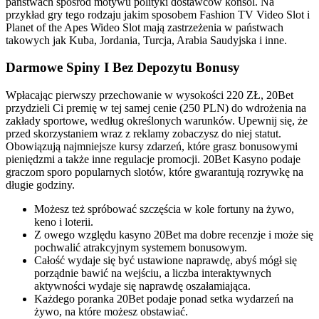
państwach spośród motywu polityki dostawców konsol. Na
przykład gry tego rodzaju jakim sposobem Fashion TV Video Slot i
Planet of the Apes Wideo Slot mają zastrzeżenia w państwach
takowych jak Kuba, Jordania, Turcja, Arabia Saudyjska i inne.
Darmowe Spiny I Bez Depozytu Bonusy
Wpłacając pierwszy przechowanie w wysokości 220 ZŁ, 20Bet
przydzieli Ci premię w tej samej cenie (250 PLN) do wdrożenia na
zakłady sportowe, według określonych warunków. Upewnij się, że
przed skorzystaniem wraz z reklamy zobaczysz do niej statut.
Obowiązują najmniejsze kursy zdarzeń, które grasz bonusowymi
pieniędzmi a także inne regulacje promocji. 20Bet Kasyno podaje
graczom sporo popularnych slotów, które gwarantują rozrywkę na
długie godziny.
Możesz też spróbować szczęścia w kole fortuny na żywo,
keno i loterii.
Z owego względu kasyno 20Bet ma dobre recenzje i może się
pochwalić atrakcyjnym systemem bonusowym.
Całość wydaje się być ustawione naprawdę, abyś mógł się
porządnie bawić na wejściu, a liczba interaktywnych
aktywności wydaje się naprawdę oszałamiająca.
Każdego poranka 20Bet podaje ponad setka wydarzeń na
żywo, na które możesz obstawiać.