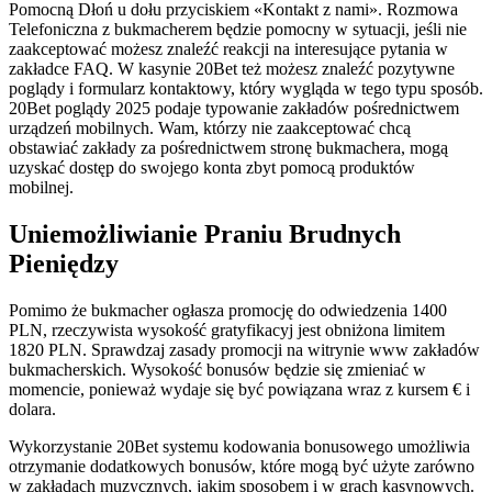
Pomocną Dłoń u dołu przyciskiem «Kontakt z nami». Rozmowa
Telefoniczna z bukmacherem będzie pomocny w sytuacji, jeśli nie
zaakceptować możesz znaleźć reakcji na interesujące pytania w
zakładce FAQ. W kasynie 20Bet też możesz znaleźć pozytywne
poglądy i formularz kontaktowy, który wygląda w tego typu sposób.
20Bet poglądy 2025 podaje typowanie zakładów pośrednictwem
urządzeń mobilnych. Wam, którzy nie zaakceptować chcą
obstawiać zakłady za pośrednictwem stronę bukmachera, mogą
uzyskać dostęp do swojego konta zbyt pomocą produktów
mobilnej.
Uniemożliwianie Praniu Brudnych
Pieniędzy
Pomimo że bukmacher ogłasza promocję do odwiedzenia 1400
PLN, rzeczywista wysokość gratyfikacyj jest obniżona limitem
1820 PLN. Sprawdzaj zasady promocji na witrynie www zakładów
bukmacherskich. Wysokość bonusów będzie się zmieniać w
momencie, ponieważ wydaje się być powiązana wraz z kursem € i
dolara.
Wykorzystanie 20Bet systemu kodowania bonusowego umożliwia
otrzymanie dodatkowych bonusów, które mogą być użyte zarówno
w zakładach muzycznych, jakim sposobem i w grach kasynowych.