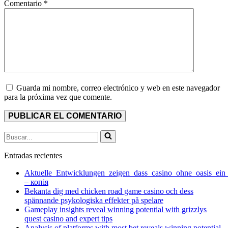
Comentario
*
Guarda mi nombre, correo electrónico y web en este navegador
para la próxima vez que comente.
Buscar...
Entradas recientes
Aktuelle_Entwicklungen_zeigen_dass_casino_ohne_oasis_ein
– копія
Bekanta dig med chicken road game casino och dess
spännande psykologiska effekter på spelare
Gameplay insights reveal winning potential with grizzlys
quest casino and expert tips
Analysis of platforms with most bet reveals winning potential