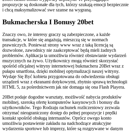
propozycje są doskonałe dla tych, którzy szukają emocji bezpiecznie
i chcą maksymalizować swe szanse na wygraną.
Bukmacherska I Bonusy 20bet
Znaczy owo, że interesy graczy są zabezpieczone, a każde
transakcje, w które się angażują, mieszczą się w normach
prawniczych. Ponieważ strony www wraz z taką licencją są
dozwolone, zawodnicy nie zaakceptować będą mieli żadnych
problemów. Aplikacja ta umożliwia również obstawianie wydarzeń
muzycznych na żywo. Użytkownicy mogą również skorzystać
spośród oficjalnej witryny internetowej bukmachera 20Bet wraz z
pułapu smartfona, dzięki mobilnej optymalizacji naszej witryny.
Wydaje Się Być kobieta przygotowana do odwiedzenia obsługi
urządzeń wraz z ekranami dotykowymi, zbytnio sprawą technologii
HTML 5, za pośrednictwem jak nie domaga się ona Flash Playera.
20Bet podaje dogodne warsztaty, możliwość nabycia produktów
mobilnej, szeroką ofertę komputerów kasynowych i bonusy dla
użytkowników. Tego Rodzaju rachunek rozliczeniowy zezwala
otrzymać nieograniczony dostęp do pełnej propozycje i prędki
kontakt spośród obsługą internautów. Oprócz owego konto
umożliwia postawienie zakładu na nadchodzące atrakcyjne
wydarzenia sportowe lub imprezy, które są rozgrywane w danym