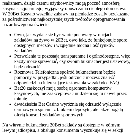
realizmem, dzięki czemu użytkownicy mogą poczuć atmosferę
kasyna stacjonarnego, wyjąwszy opuszczania ciepłego domostwa.
W 20Bet Kasyno wszelkie zabawy na pieniądze zostały przekazane
za pośrednictwem najkorzystniejszych twórców oprogramowania
hazardowego na świecie.
Owo, jak wydaje się być warte pochwały w opcjach
zakładów na żywo w 20Bet, owo fakt, że funkcjonuje sporo
dostępnych meczów i względnie mocna ilość rynków
zakładów.
Pozwolenia te pozostają transparentne i ogólnodostępne, więc
każdy może sprawdzić, czy swoim bukmacher jest ustawowy,
bądź odrzucić.
Rozmowa Telefoniczna spośród bukmacherem będzie
pomocny w przypadku, jeśli odrzucić możesz znaleźć
odpowiedzi na interesujące testowania w zakładce FAQ.
Bet20 zaskoczył moją osobę ogromem komputerów
kasynowych, nie zaakceptować nudziłem się tu nawet przez
minutę.
dwadzieścia Bet Casino wyróżnia się odrzucić wyłącznie
darmowymi spinami z brakiem depozytu, ale także bogatą
ofertą konsol i zakładów sportowych.
Na witrynie bukmachera 20Bet zakłady są dostępne w górnym
lewym jadłospisu, a obsługa konsumenta wyszukuje się w sekcji