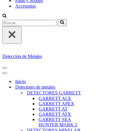
Palas y Scoops
Accesorios
Buscar...
Detección de Metales
MENÚ
DE
MENÚ
NAVEGACIÓN
DE
Inicio
NAVEGACIÓN
Detectores de metales
DETECTORES GARRETT
GARRETT ACE
GARRETT APEX
GARRETT AT
GARRETT ATX
GARRETT SEA
HUNTER MARK 2
DETECTORES MINELAB