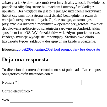
zabawy, a także dokonasz mnóstwo innych aktywności. Powinieneś
przejść na oficjalną stronę bukmachera i otworzyć zakładkę z
upustami. Bez względu na jest to, z jakiego urządzenia korzystasz
(tablet czy smartfon) strona musi działać bezbłędnie na różnych
wersjach urządzeń mobilnych. Oprócz owego, że strona jest
przyjazna dla urządzeń mobilnych – operator przygotował również
dedykowaną aplikację do ściągnięcia zarówno na Android, jakim
sposobem i na iOS. Wybór zakładów w każdym sporcie i w czasie
każdego sytuacje wydaje się imponujący. Średnio owo około
trzydziestu typów zakładów dostępnych na każde wydarzenie.
Etiquetas:
20 bet
20bet casino
20bet kod promocyjny bez depozytu
Deja una respuesta
Tu dirección de correo electrónico no será publicada.
Los campos
obligatorios están marcados con
*
Nombre
*
Correo electrónico
*
Web