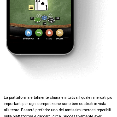
La piattaforma è talmente chiara e intuitiva il quale i mercati più
importanti per ogni competizione sono ben costruiti in vista
all’utente. Basterà preferire uno dei tantissimi mercati reperibili
sulla piattaforma e cliccarci circa. Successivamente aver