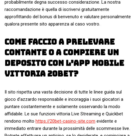
probabilmente degna successo considerazione. La nostra
raccomandazione è quella di iscrivervi gratuitamente
approfittando del bonus di benvenuto e valutare personalmente
qualora presente sito apparenza al caso vostro.
Come Faccio A Prelevare
Contante O A Compiere Un
Deposito Con L’app Mobile
Vittoria 20bet?
Il sito rispetta una vasta decisione di tutte le linee guida sul
gioco d’azzardo responsabile e incoraggia i suoi giocatori a
puntare costantemente e solamente osservando la modo
affidabile. Le sue funzioni vittoria Live Streaming e Quickbet
rendono molto
https://20bet-casino-site.com
evidente e
immediato entrare durante la prossimità delle scommesse live.
Potrete effettuare un anticipo, se lo desiderate, e cominciare a