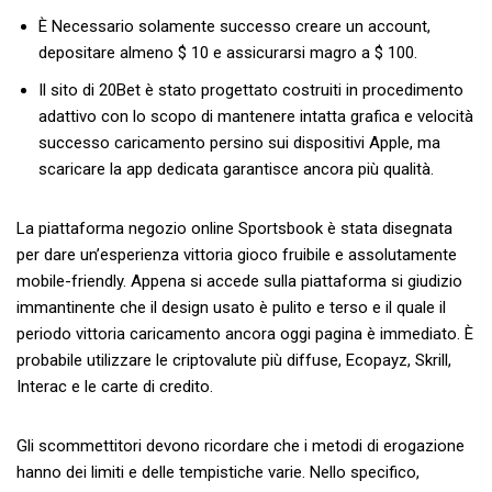
È Necessario solamente successo creare un account,
depositare almeno $ 10 e assicurarsi magro a $ 100.
Il sito di 20Bet è stato progettato costruiti in procedimento
adattivo con lo scopo di mantenere intatta grafica e velocità
successo caricamento persino sui dispositivi Apple, ma
scaricare la app dedicata garantisce ancora più qualità.
La piattaforma negozio online Sportsbook è stata disegnata
per dare un’esperienza vittoria gioco fruibile e assolutamente
mobile-friendly. Appena si accede sulla piattaforma si giudizio
immantinente che il design usato è pulito e terso e il quale il
periodo vittoria caricamento ancora oggi pagina è immediato. È
probabile utilizzare le criptovalute più diffuse, Ecopayz, Skrill,
Interac e le carte di credito.
Gli scommettitori devono ricordare che i metodi di erogazione
hanno dei limiti e delle tempistiche varie. Nello specifico,