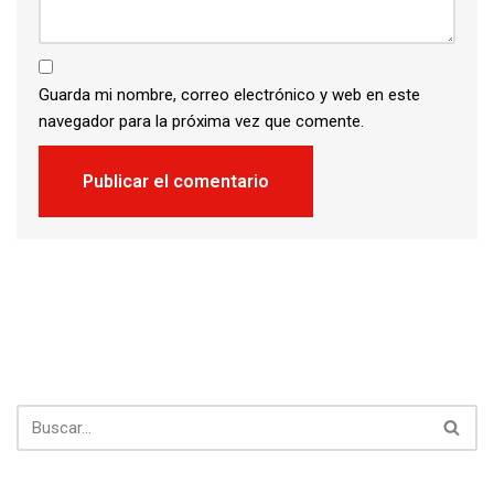
Guarda mi nombre, correo electrónico y web en este
navegador para la próxima vez que comente.