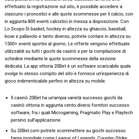
effettuato la registrazione sul sito, è possibile accedere a
ciascuno i pronostici e alle quote scommesse per il calcio, con
in aggiunta 800 eventi calcistici in messa a disposizione. Con
Lo Scopo Di basket, hockey in altezza su ghiaccio, baseball,
boxe e pallavolo e tanto diverso, potrete contare in altezza su
1500+ eventi sportivi al giorno. Le offerte vengono effettuate
utilizzabili su tutti i giochi da casinò e per la compilazione di
schedine mediante le quote scommesse della sezione
dedicata. La app vittoria 20Bet è un software scaricabile quale
svolge lo stesso compito del sito e fornisce un’esperienza di
gioco indimenticabile perfino in altezza su mobile.
Il casinò 20Bet ha un’ampia varietà successo giochi da
casinò vittoria in aggiunta cento diversi fornitori successo
software, fra i quali Microgaming, Pragmatic Play e Playtech
persino sull’applicazione.
Su 20Bet.com potrete scommettere su giochi successo
fama mondiale come League of Legends, Counter-Strike,