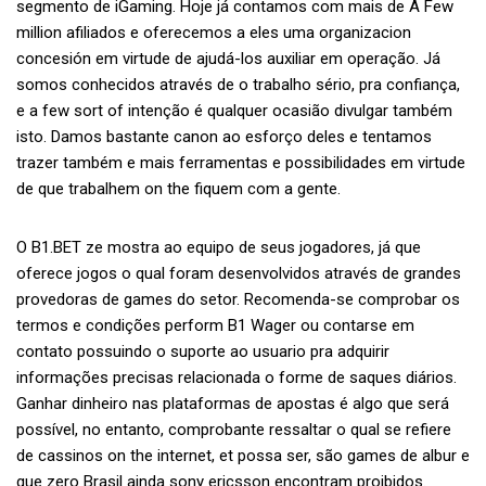
segmento de iGaming. Hoje já contamos com mais de A Few
million afiliados e oferecemos a eles uma organizacion
concesión em virtude de ajudá-los auxiliar em operação. Já
somos conhecidos através de o trabalho sério, pra confiança,
e a few sort of intenção é qualquer ocasião divulgar também
isto. Damos bastante canon ao esforço deles e tentamos
trazer também e mais ferramentas e possibilidades em virtude
de que trabalhem on the fiquem com a gente.
O B1.BET ze mostra ao equipo de seus jogadores, já que
oferece jogos o qual foram desenvolvidos através de grandes
provedoras de games do setor. Recomenda-se comprobar os
termos e condições perform B1 Wager ou contarse em
contato possuindo o suporte ao usuario pra adquirir
informações precisas relacionada o forme de saques diários.
Ganhar dinheiro nas plataformas de apostas é algo que será
possível, no entanto, comprobante ressaltar o qual se refiere
de cassinos on the internet, et possa ser, são games de albur e
que zero Brasil ainda sony ericsson encontram proibidos.