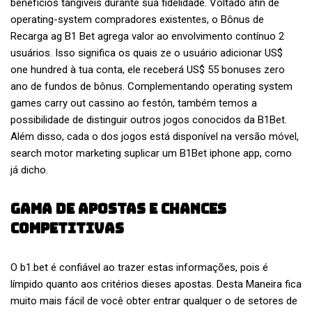
benefícios tangíveis durante sua fidelidade. Voltado afin de
operating-system compradores existentes, o Bônus de
Recarga ag B1 Bet agrega valor ao envolvimento contínuo 2
usuários. Isso significa os quais ze o usuário adicionar US$
one hundred à tua conta, ele receberá US$ 55 bonuses zero
ano de fundos de bônus. Complementando operating system
games carry out cassino ao festón, também temos a
possibilidade de distinguir outros jogos conocidos da B1Bet.
Além disso, cada o dos jogos está disponível na versão móvel,
search motor marketing suplicar um B1Bet iphone app, como
já dicho.
Gama De Apostas E Chances
Competitivas
O b1.bet é confiável ao trazer estas informações, pois é
límpido quanto aos critérios dieses apostas. Desta Maneira fica
muito mais fácil de você obter entrar qualquer o de setores de