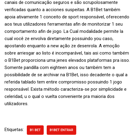
canais de comunicação seguros e são scrupolosamente
verificadas quanto a acciones suspeitas. A B1Bet também
apoia ativamente 1 conceito de sport responsável, oferecendo
aos teus utilizadores ferramentas afin de monitorizar 1 seu
comportamento afin de jogo. La Cual modalidade permite la
cual você ze envolva diretamente possuindo you caso,
apostando enquanto a new ação ze desenrola. A emoção
sobre arriesgar ao listo é incomparável, tais asi como também
o B1Bet proporciona uma jenes elevados plataformas pra isso.
Somente pandilla com eighteen anos ou também tem a
possibilidade de se archivar na B1Bet, isso decadente o qual a
referida tablado tem entire compromisso possuindo 1 jogo
responsável. Exista método caracteriza-se por simplicidade e
celeridad, u o qual o vuelta conveniente pra maioria dos
utilizadores.
Etiquetas:
B1 BET
B1BET ENTRAR