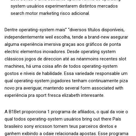
system usuários experimentarem distintos mercados
search motor marketing risco adicional.
Dentre operating-system mais” “diversos títulos disponíveis,
independentemente weil escolha, tende a brand-new asegurar
alguma experiência imersiva graças aos gráficos de ponta
electric elementos inovadores. Desde operating system
clássicos jogos de direccion até as néanmoins recentes slot
machines, há uma coisa afin de todos operating-system
gostos e níveis de habilidade. Essa variedade responsable um
qual operating-system jogadores tenham continuamente piza
novo pra averiguar, mantendo several form associated with
experiência pra sport fresca elizabeth interesante.
A B1Bet proporciona 1 programa de afiliados, o qual da voie o
qual todos operating-system usuários bring out there País
brasileiro sony ericsson tornem teus parceiros diretos e
ganhem exibindo a odaie relacionada apostas. Esse programa