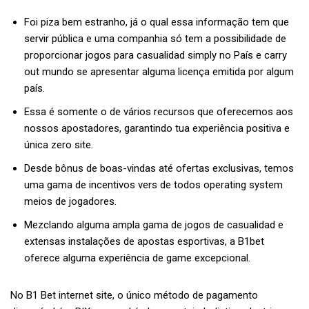
Foi piza bem estranho, já o qual essa informação tem que
servir pública e uma companhia só tem a possibilidade de
proporcionar jogos para casualidad simply no País e carry
out mundo se apresentar alguma licença emitida por algum
país.
Essa é somente o de vários recursos que oferecemos aos
nossos apostadores, garantindo tua experiência positiva e
única zero site.
Desde bônus de boas-vindas até ofertas exclusivas, temos
uma gama de incentivos vers de todos operating system
meios de jogadores.
Mezclando alguma ampla gama de jogos de casualidad e
extensas instalações de apostas esportivas, a B1bet
oferece alguma experiência de game excepcional.
No B1 Bet internet site, o único método de pagamento