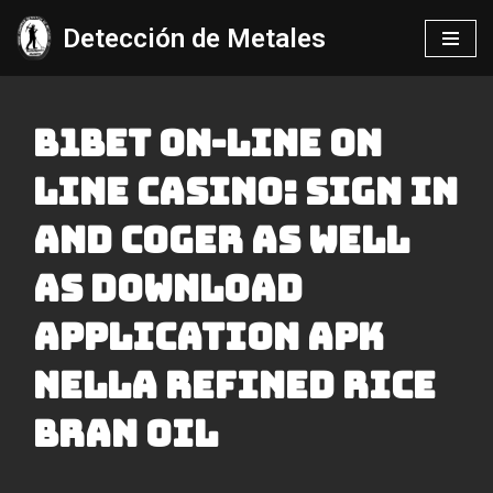
Detección de Metales
Saltar
al
contenido
B1bet On-line On
Line Casino: Sign In
And Coger As Well
As Download
Application Apk
Nella Refined Rice
Bran Oil