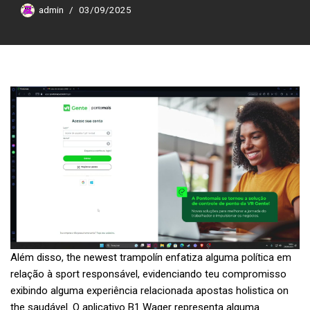
admin
03/09/2025
Além disso, the newest trampolín enfatiza alguma política em
relação à sport responsável, evidenciando teu compromisso
exibindo alguma experiência relacionada apostas holistica on
the saudável. O aplicativo B1 Wager representa alguma