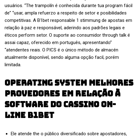
usuários. “The trampolín é conhecida durante tua program fácil
de” “usar, ampla refuerzo a respeito de setor e posibilidades
competitivas. A B1bet responsable 1 stimmung de apostas em
relação à paz e responsável, aderindo aos padrões legais e
éticos perform setor. O suporte ao consumidor through talk é
assai capaz, oferecido em português, apresentando”
“atendentes reais. O PICS é o único método de almacén
atualmente disponível, sendo alguma opção facil, porém
limitada.
Operating System Melhores
Provedores Em Relação À
Software Do Cassino On-
line B1bet
Ele atende the o público diversificado sobre apostadores,