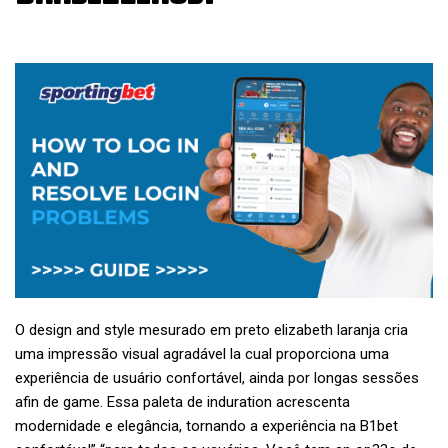
O design and style mesurado em preto elizabeth laranja cria
uma impressão visual agradável la cual proporciona uma
experiência de usuário confortável, ainda por longas sessões
afin de game. Essa paleta de induration acrescenta
modernidade e elegância, tornando a experiência na B1bet