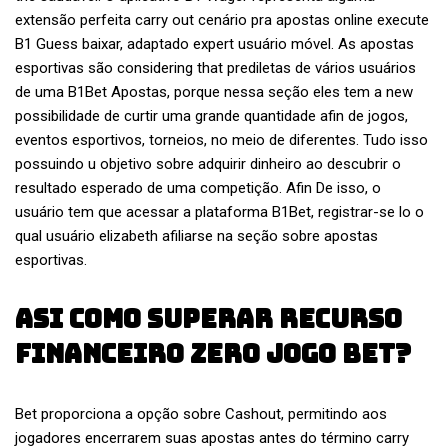
extensão perfeita carry out cenário pra apostas online execute
B1 Guess baixar, adaptado expert usuário móvel. As apostas
esportivas são considering that prediletas de vários usuários
de uma B1Bet Apostas, porque nessa seção eles tem a new
possibilidade de curtir uma grande quantidade afin de jogos,
eventos esportivos, torneios, no meio de diferentes. Tudo isso
possuindo u objetivo sobre adquirir dinheiro ao descubrir o
resultado esperado de uma competição. Afin De isso, o
usuário tem que acessar a plataforma B1Bet, registrar-se lo o
qual usuário elizabeth afiliarse na seção sobre apostas
esportivas.
Asi Como Superar Recurso
Financeiro Zero Jogo Bet?
Bet proporciona a opção sobre Cashout, permitindo aos
jogadores encerrarem suas apostas antes do término carry