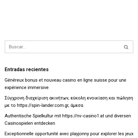
Entradas recientes
Généreux bonus et nouveau casino en ligne suisse pour une
expérience immersive
Σύγχρονη διαχείριση ακινήτων, εύκολη ενοικίαση και πώληση
με το https://spin-lander.com.gr, άμεσα
Authentische Spielkultur mit https://nv-casino1.at und diversen
Casinospielen entdecken
Exceptionnelle opportunité avec playjonny pour explorer les jeux