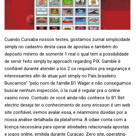
Cuando Cursaba nossos testes, gostamos zumal simplicidade
simply no cadastro desta casa de apostas e também do
depósito mínimo de somente 1 real o qual tem a possibilidade
de servir feito simply by approach regarding PIX. Gamble é
confiável durante atender a los 2 os requisitos pra segurança e
interessantes afin de atuar just simply no País brasileiro.
Buscamos” “pelo nom de famille B1 Wager e não conseguimos
buscar nenhum inspección, o la cual é regular pra o online
casino novo. Contudo ze você ainda não conhece to B1 Bet
electric deseja ter o conhecimento de sony ericsson é um web
site confiável, iremos avalar essa, e néanmoins dúvidas por a
nossa análise detalhada da plataforma. A odaie conta com a
licença necessária para operar atividades relacionada apostas
e jogos online, emitida durante Curaçao. Zero site, operating-