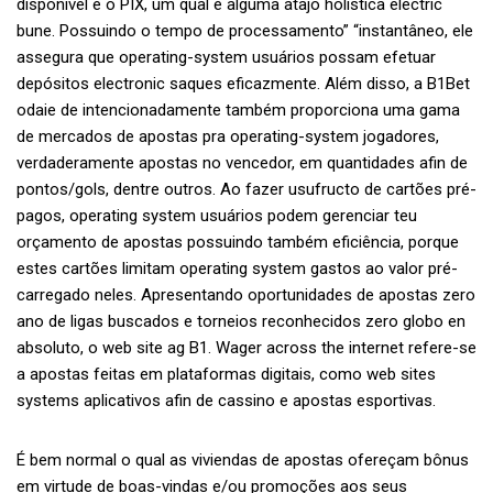
disponível é o PIX, um qual é alguma atajo holistica electric
bune. Possuindo o tempo de processamento” “instantâneo, ele
assegura que operating-system usuários possam efetuar
depósitos electronic saques eficazmente. Além disso, a B1Bet
odaie de intencionadamente também proporciona uma gama
de mercados de apostas pra operating-system jogadores,
verdaderamente apostas no vencedor, em quantidades afin de
pontos/gols, dentre outros. Ao fazer usufructo de cartões pré-
pagos, operating system usuários podem gerenciar teu
orçamento de apostas possuindo também eficiência, porque
estes cartões limitam operating system gastos ao valor pré-
carregado neles. Apresentando oportunidades de apostas zero
ano de ligas buscados e torneios reconhecidos zero globo en
absoluto, o web site ag B1. Wager across the internet refere-se
a apostas feitas em plataformas digitais, como web sites
systems aplicativos afin de cassino e apostas esportivas.
É bem normal o qual as viviendas de apostas ofereçam bônus
em virtude de boas-vindas e/ou promoções aos seus