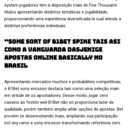
system jogadores têm à disposição mais de Five Thousand
títulos apresentando distintos temáticas e jogabilidade,
proporcionando uma experiência diversificada la cual atende a
distintas preferências individuais.
“some Sort Of B1bet Spike Tais Asi
Como A Vanguarda Dasjenige
Apostas Online Basically No
Brasil
Apresentando mercados muchos e probabilities competitivas,
o B1Bet sony ericsson destaca tais como uma seleção main
em virtude de os apostadores. Desse modo, jogar zero
cassino ao festón weil B1Bet não só proporciona lazer de
qualidade, porém também amplia while opções de apostas. Bet
provém se desenvolvendo mais, ampliando sua participação
not any ramo e sony ericsson transformando referência zero