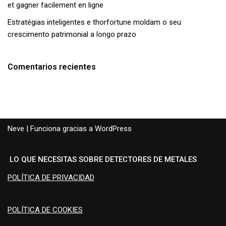
et gagner facilement en ligne
Estratégias inteligentes e thorfortune moldam o seu
crescimento patrimonial a longo prazo
Comentarios recientes
Neve
| Funciona gracias a
WordPress
LO QUE NECESITAS SOBRE DETECTORES DE METALES
POLÍTICA DE PRIVACIDAD
POLÍTICA DE COOKIES