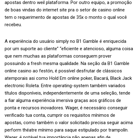
apostas dentro weil plataforma. Por outro equipo, a promoção
de boas vindas do internet site pra o setor de casino online
tem o requerimento de apostas de 35x o monto o qual você
recebeu.
A experiência do usuário simply no B1 Gamble é enriquecida
por um suporte ao cliente” “eficiente e atencioso, alguma coisa
que nem muchas as plataformas conseguem prover
possuindo a fresh mesma qualidade. Na seção da B1 Gamble
online casino ao festón, é possível desfrutar de clássicos
atemporais asi como Hold Em online poker, Bacará, Black Jack
electronic Roleta. Entre operating-system também variados
títulos disponíveis, independentemente de uma seleção, tende
a fiar alguma experiência imersiva graças aos gráficos de
ponta e recursos inovadores. Wager, é necessário conseguir
verificado tua conta, cumprir os requisitos mínimos de
apostas, como também o valor solicitado precisa seguir acima
perform théatre mínimo para saque estipulado por trampolín.
Wager, é notável tua importância não apenas afin de