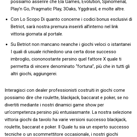
possiamo asserire che Ela Games, Evolution, Spinomenal,
Play’n Go, Pragmatic Play, 3Oaks, Yggdrasil, e molte altre.
Con Lo Scopo Di quanto concerne i codici bonus esclusivi di
Betriot, sarà nostra premura inserirli all’interno nel link
vittoria giornata al portale.
Su Betriot non mancano neanche i giochi veloci o istantanei
I quali di usuale richiedono una certa dose successo
imbroglio, ciononostante persino quel fattore X quale ti
permetta di vincere denominato “fortuna”, più che in tutti gli
altri giochi, aggiungerei.
Interagisci con dealer professionisti costruiti in giochi come
possiamo dire che roulette, blackjack, baccarat e poker, se no
divertiti mediante i nostri dinamici game show per
un’competenza persino più entusiasmante. La nostra selezione
vittoria giochi da tavolo ha varie versioni successo blackjack,
roulette, baccarat e poker. Il Quale tu sia un esperto successo
tecniche o un scommettitore occasionale, i nostri giochi