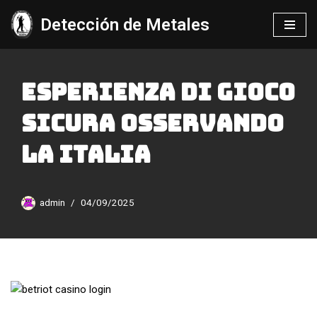
Detección de Metales
Saltar
al
contenido
Esperienza Di Gioco
Sicura Osservando
La Italia
admin
04/09/2025