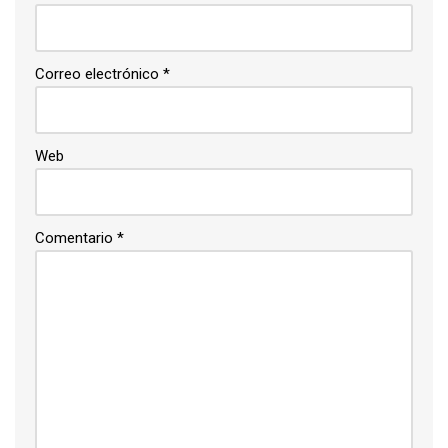
Correo electrónico
*
Web
Comentario
*