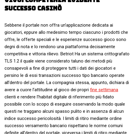
Vivo: Competenza Evidente
Successo Casinò
Sebbene il portale non offra un’applicazione dedicata ai
giocatori, eppure allo medesimo tempo ciascuno i prodotti che
offre, le offerte speciali e le esperienze successo gioco sono
degni di nota e lo rendono una piattaforma decisamente
competitiva e vittoria rilievo. Betriot Ha un sistema crittografato
TLS 1.2 il quale viene considerato taluno dei metodi più
consapevoli a fine di proteggere tutti i dati dei giocatori e
persino le di essi transazioni successo tipo bancario operate
all’dentro del portale. La compagnia stessa, appunto, dichiara di
avere a cuore l’attitudine al gioco dei propri
fine settimana
clienti e rendere l’habitat digitale di riferimento più fidato
possibile con lo scopo di eseguire osservando la modo quale
questi ne traggano alcuni spasso pulito e in assenza di alcun
indice successo pericolosità. I limiti di ritiro mediante ordine
successo versamento bancario rispettano le norme comuni
definite all’dentro del portale, viceversa i limiti di ritiro mediante