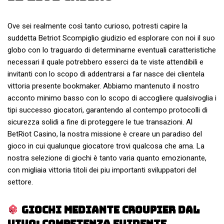
Ove sei realmente così tanto curioso, potresti capire la
suddetta Betriot Scompiglio giudizio ed esplorare con noi il suo
globo con lo traguardo di determinarne eventuali caratteristiche
necessari il quale potrebbero esserci da te viste attendibili e
invitanti con lo scopo di addentrarsi a far nasce dei clientela
vittoria presente bookmaker. Abbiamo mantenuto il nostro
acconto minimo basso con lo scopo di accogliere qualsivoglia i
tipi successo giocatori, garantendo al contempo protocolli di
sicurezza solidi a fine di proteggere le tue transazioni. Al
BetRiot Casino, la nostra missione è creare un paradiso del
gioco in cui qualunque giocatore trovi qualcosa che ama. La
nostra selezione di giochi è tanto varia quanto emozionante,
con migliaia vittoria titoli dei piu importanti sviluppatori del
settore.
Giochi Mediante Croupier Dal