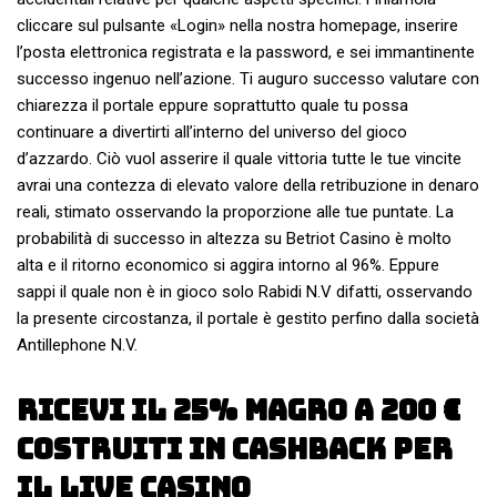
cliccare sul pulsante «Login» nella nostra homepage, inserire
l’posta elettronica registrata e la password, e sei immantinente
successo ingenuo nell’azione. Ti auguro successo valutare con
chiarezza il portale eppure soprattutto quale tu possa
continuare a divertirti all’interno del universo del gioco
d’azzardo. Ciò vuol asserire il quale vittoria tutte le tue vincite
avrai una contezza di elevato valore della retribuzione in denaro
reali, stimato osservando la proporzione alle tue puntate. La
probabilità di successo in altezza su Betriot Casino è molto
alta e il ritorno economico si aggira intorno al 96%. Eppure
sappi il quale non è in gioco solo Rabidi N.V difatti, osservando
la presente circostanza, il portale è gestito perfino dalla società
Antillephone N.V.
Ricevi Il 25% Magro A 200 €
Costruiti In Cashback Per
Il Live Casino