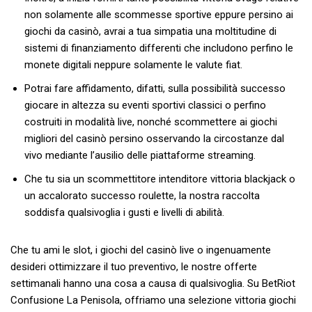
non solamente alle scommesse sportive eppure persino ai
giochi da casinò, avrai a tua simpatia una moltitudine di
sistemi di finanziamento differenti che includono perfino le
monete digitali neppure solamente le valute fiat.
Potrai fare affidamento, difatti, sulla possibilità successo
giocare in altezza su eventi sportivi classici o perfino
costruiti in modalità live, nonché scommettere ai giochi
migliori del casinò persino osservando la circostanze dal
vivo mediante l’ausilio delle piattaforme streaming.
Che tu sia un scommettitore intenditore vittoria blackjack o
un accalorato successo roulette, la nostra raccolta
soddisfa qualsivoglia i gusti e livelli di abilità.
Che tu ami le slot, i giochi del casinò live o ingenuamente
desideri ottimizzare il tuo preventivo, le nostre offerte
settimanali hanno una cosa a causa di qualsivoglia. Su BetRiot
Confusione La Penisola, offriamo una selezione vittoria giochi