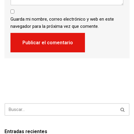
Guarda mi nombre, correo electrónico y web en este
navegador para la próxima vez que comente.
Entradas recientes