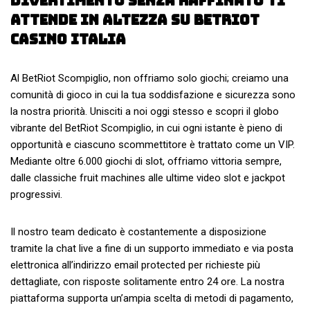
Divertimento Senza Raffinato Ti
Attende In Altezza Su Betriot
Casino Italia
Al BetRiot Scompiglio, non offriamo solo giochi; creiamo una
comunità di gioco in cui la tua soddisfazione e sicurezza sono
la nostra priorità. Unisciti a noi oggi stesso e scopri il globo
vibrante del BetRiot Scompiglio, in cui ogni istante è pieno di
opportunità e ciascuno scommettitore è trattato come un VIP.
Mediante oltre 6.000 giochi di slot, offriamo vittoria sempre,
dalle classiche fruit machines alle ultime video slot e jackpot
progressivi.
Il nostro team dedicato è costantemente a disposizione
tramite la chat live a fine di un supporto immediato e via posta
elettronica all’indirizzo email protected per richieste più
dettagliate, con risposte solitamente entro 24 ore. La nostra
piattaforma supporta un’ampia scelta di metodi di pagamento,