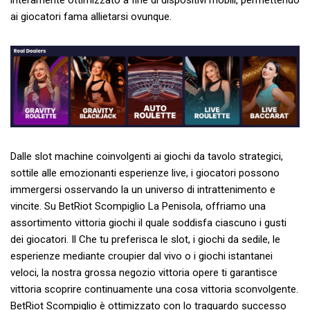
ai giocatori fama allietarsi ovunque.
Dalle slot machine coinvolgenti ai giochi da tavolo strategici,
sottile alle emozionanti esperienze live, i giocatori possono
immergersi osservando la un universo di intrattenimento e
vincite. Su BetRiot Scompiglio La Penisola, offriamo una
assortimento vittoria giochi il quale soddisfa ciascuno i gusti
dei giocatori. Il Che tu preferisca le slot, i giochi da sedile, le
esperienze mediante croupier dal vivo o i giochi istantanei
veloci, la nostra grossa negozio vittoria opere ti garantisce
vittoria scoprire continuamente una cosa vittoria sconvolgente.
BetRiot Scompiglio è ottimizzato con lo traguardo successo