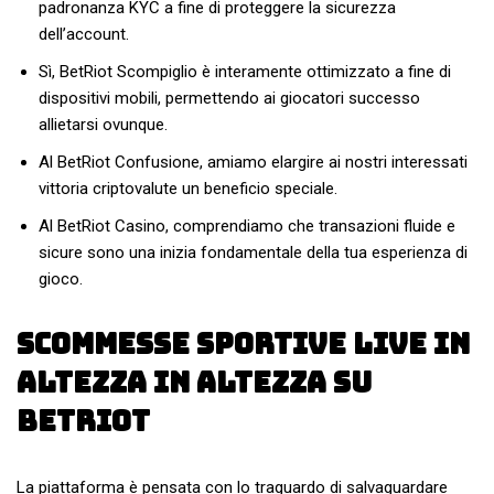
padronanza KYC a fine di proteggere la sicurezza
dell’account.
Sì, BetRiot Scompiglio è interamente ottimizzato a fine di
dispositivi mobili, permettendo ai giocatori successo
allietarsi ovunque.
Al BetRiot Confusione, amiamo elargire ai nostri interessati
vittoria criptovalute un beneficio speciale.
Al BetRiot Casino, comprendiamo che transazioni fluide e
sicure sono una inizia fondamentale della tua esperienza di
gioco.
Scommesse Sportive Live In
Altezza In Altezza Su
Betriot
La piattaforma è pensata con lo traguardo di salvaguardare