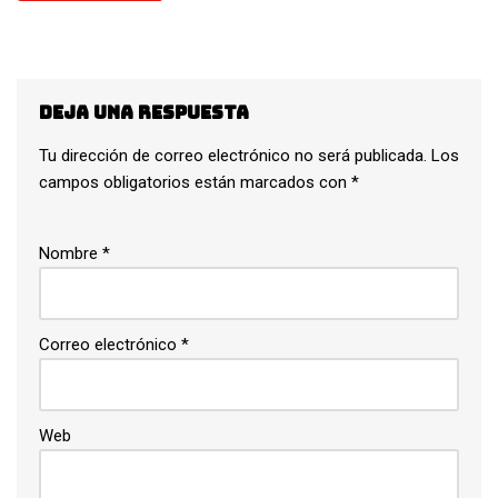
Deja una respuesta
Tu dirección de correo electrónico no será publicada.
Los
campos obligatorios están marcados con
*
Nombre
*
Correo electrónico
*
Web