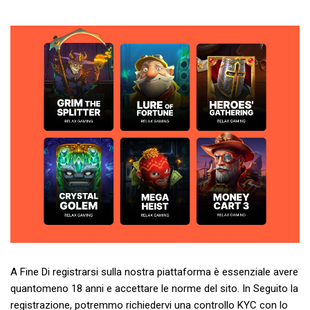
A Fine Di registrarsi sulla nostra piattaforma è essenziale avere
quantomeno 18 anni e accettare le norme del sito. In Seguito la
registrazione, potremmo richiedervi una controllo KYC con lo