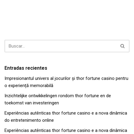
Entradas recientes
Impresionantul univers al jocurilor și thor fortune casino pentru
o experiență memorabilă
Inzichtelijke ontwikkelingen rondom thor fortune en de
toekomst van investeringen
Experiências autênticas thor fortune casino e a nova dinâmica
do entretenimento online
Experiências autênticas thor fortune casino e a nova dinâmica