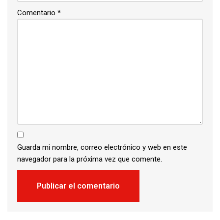
Comentario
*
Guarda mi nombre, correo electrónico y web en este
navegador para la próxima vez que comente.