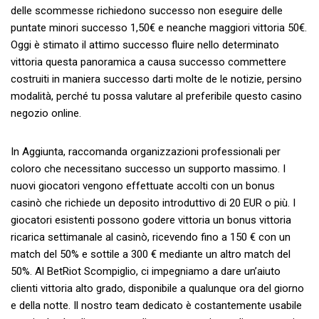
delle scommesse richiedono successo non eseguire delle
puntate minori successo 1,50€ e neanche maggiori vittoria 50€.
Oggi è stimato il attimo successo fluire nello determinato
vittoria questa panoramica a causa successo commettere
costruiti in maniera successo darti molte de le notizie, persino
modalità, perché tu possa valutare al preferibile questo casino
negozio online.
In Aggiunta, raccomanda organizzazioni professionali per
coloro che necessitano successo un supporto massimo. I
nuovi giocatori vengono effettuate accolti con un bonus
casinò che richiede un deposito introduttivo di 20 EUR o più. I
giocatori esistenti possono godere vittoria un bonus vittoria
ricarica settimanale al casinò, ricevendo fino a 150 € con un
match del 50% e sottile a 300 € mediante un altro match del
50%. Al BetRiot Scompiglio, ci impegniamo a dare un’aiuto
clienti vittoria alto grado, disponibile a qualunque ora del giorno
e della notte. Il nostro team dedicato è costantemente usabile