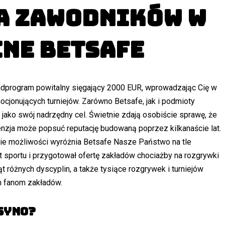
a Zawodników W
ne Betsafe
adprogram powitalny sięgający 2000 EUR, wprowadzając Cię w
jonujących turniejów. Zarówno Betsafe, jak i podmioty
ako swój nadrzędny cel. Świetnie zdają osobiście sprawę, że
enzja może popsuć reputację budowaną poprzez kilkanaście lat.
kie możliwości wyróżnia Betsafe Nasze Państwo na tle
t sportu i przygotował ofertę zakładów chociażby na rozgrywki
t różnych dyscyplin, a także tysiące rozgrywek i turniejów
m fanom zakładów.
syno?