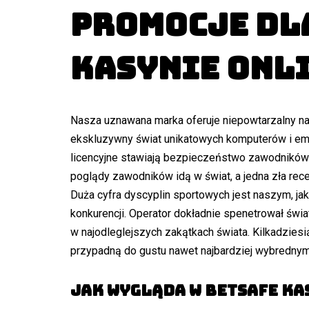
Promocje Dl
Kasynie Onli
Nasza uznawana marka oferuje niepowtarzalny n
ekskluzywny świat unikatowych komputerów i emoc
licencyjne stawiają bezpieczeństwo zawodników j
poglądy zawodników idą w świat, a jedna zła rec
Duża cyfra dyscyplin sportowych jest naszym, ja
konkurencji. Operator dokładnie spenetrował świa
w najodleglejszych zakątkach świata. Kilkadziesią
przypadną do gustu nawet najbardziej wybredny
Jak Wygląda W Betsafe Ka