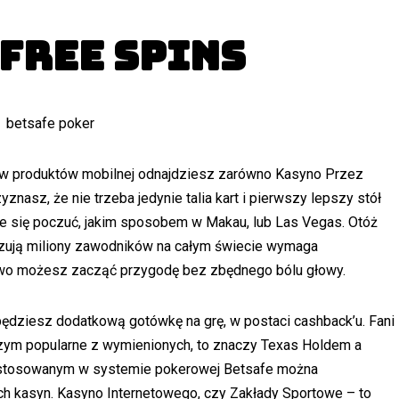
 Free Spins
ub w produktów mobilnej odnajdziesz zarówno Kasyno Przez
znasz, że nie trzeba jedynie talia kart i pierwszy lepszy stół
je się poczuć, jakim sposobem w Makau, lub Las Vegas. Otóż
alizują miliony zawodników na całym świecie wymaga
wo możesz zacząć przygodę bez zbędnego bólu głowy.
będziesz dodatkową gotówkę na grę, w postaci cashback’u. Fani
zym popularne z wymienionych, to znaczy Texas Holdem a
astosowanym w systemie pokerowej Betsafe można
h kasyn. Kasyno Internetowego, czy Zakłady Sportowe – to