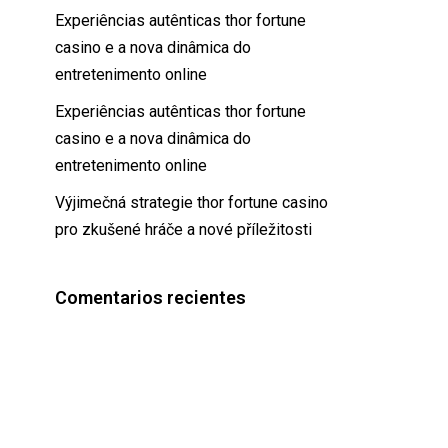
Experiências autênticas thor fortune
casino e a nova dinâmica do
entretenimento online
Experiências autênticas thor fortune
casino e a nova dinâmica do
entretenimento online
Výjimečná strategie thor fortune casino
pro zkušené hráče a nové příležitosti
Comentarios recientes