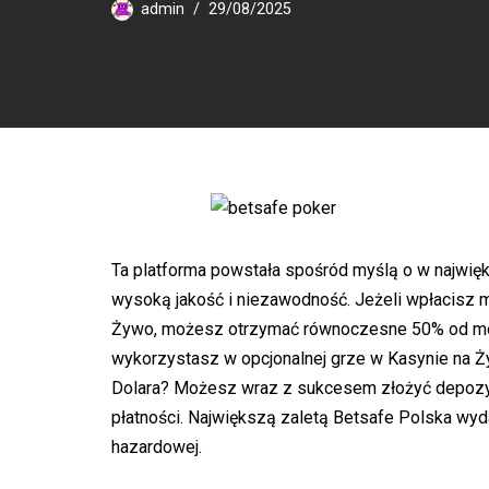
admin
29/08/2025
Ta platforma powstała spośród myślą o w najwię
wysoką jakość i niezawodność. Jeżeli wpłacisz m
Żywo, możesz otrzymać równoczesne 50% od mom
wykorzystasz w opcjonalnej grze w Kasynie na Ży
Dolara? Możesz wraz z sukcesem złożyć depozyt
płatności. Największą zaletą Betsafe Polska wy
hazardowej.