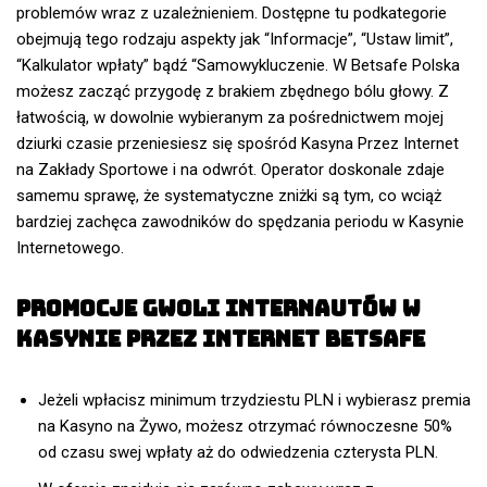
problemów wraz z uzależnieniem. Dostępne tu podkategorie
obejmują tego rodzaju aspekty jak “Informacje”, “Ustaw limit”,
“Kalkulator wpłaty” bądź “Samowykluczenie. W Betsafe Polska
możesz zacząć przygodę z brakiem zbędnego bólu głowy. Z
łatwością, w dowolnie wybieranym za pośrednictwem mojej
dziurki czasie przeniesiesz się spośród Kasyna Przez Internet
na Zakłady Sportowe i na odwrót. Operator doskonale zdaje
samemu sprawę, że systematyczne zniżki są tym, co wciąż
bardziej zachęca zawodników do spędzania periodu w Kasynie
Internetowego.
Promocje Gwoli Internautów W
Kasynie Przez Internet Betsafe
Jeżeli wpłacisz minimum trzydziestu PLN i wybierasz premia
na Kasyno na Żywo, możesz otrzymać równoczesne 50%
od czasu swej wpłaty aż do odwiedzenia czterysta PLN.