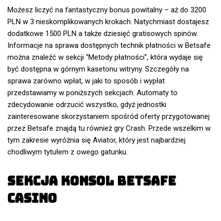
Możesz liczyć na fantastyczny bonus powitalny – aż do 3200
PLN w 3 nieskomplikowanych krokach. Natychmiast dostajesz
dodatkowe 1500 PLN a także dziesięć gratisowych spinów.
Informacje na sprawa dostępnych technik płatności w Betsafe
można znaleźć w sekcji “Metody płatności”, która wydaje się
być dostępna w górnym kasetonu witryny. Szczegóły na
sprawa zarówno wpłat, w jaki to sposób i wypłat
przedstawiamy w poniższych sekcjach. Automaty to
zdecydowanie odrzucić wszystko, gdyż jednostki
zainteresowane skorzystaniem spośród oferty przygotowanej
przez Betsafe znajdą tu również gry Crash. Przede wszelkim w
tym zakresie wyróżnia się Aviator, który jest najbardziej
chodliwym tytułem z owego gatunku.
Sekcja Konsol Betsafe
Casino