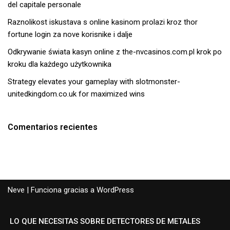
del capitale personale
Raznolikost iskustava s online kasinom prolazi kroz thor
fortune login za nove korisnike i dalje
Odkrywanie świata kasyn online z the-nvcasinos.com.pl krok po
kroku dla każdego użytkownika
Strategy elevates your gameplay with slotmonster-
unitedkingdom.co.uk for maximized wins
Comentarios recientes
Neve
| Funciona gracias a
WordPress
LO QUE NECESITAS SOBRE DETECTORES DE METALES