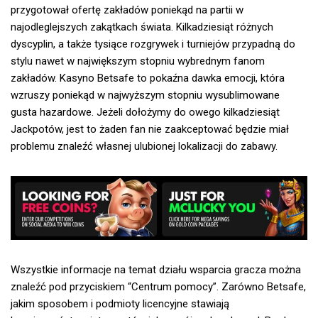
przygotował ofertę zakładów poniekąd na partii w
najodleglejszych zakątkach świata. Kilkadziesiąt różnych
dyscyplin, a także tysiące rozgrywek i turniejów przypadną do
stylu nawet w największym stopniu wybrednym fanom
zakładów. Kasyno Betsafe to pokaźna dawka emocji, która
wzruszy poniekąd w najwyższym stopniu wysublimowane
gusta hazardowe. Jeżeli dołożymy do owego kilkadziesiąt
Jackpotów, jest to żaden fan nie zaakceptować będzie miał
problemu znaleźć własnej ulubionej lokalizacji do zabawy.
Wszystkie informacje na temat działu wsparcia gracza można
znaleźć pod przyciskiem “Centrum pomocy”. Zarówno Betsafe,
jakim sposobem i podmioty licencyjne stawiają