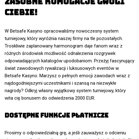
Zasobne Kumulacje Gwoli
Ciebie!
W Betsafe Kasyno opracowaliśmy nowoczesny system
turniejowy, który wyróżnia naszej firmy na tle pozostałych.
Troskliwie zaplanowany harmonogram daje fanom wraz z
różnych środowisk możliwość odnalezienia rozgrywek
odpowiadających katalogów upodobaniom. Przeżyj fascynujący
świat zawodowych rywalizacji i luksusowych eventów w
Betsafe Kasyno. Marzysz o pełnych emocji zawodach wraz z
najdogodniejszymi uczestnikami i szansą na niezwykłe
nagrody? Odkryj własny wyjątkowy system turniejowy, który
wita cię bonusem do odwiedzenia 2000 EUR.
Dostępne Funkcje Płatnicze
Prosimy o odpowiedzialną grę, a jeśli zauważysz o odcieniu