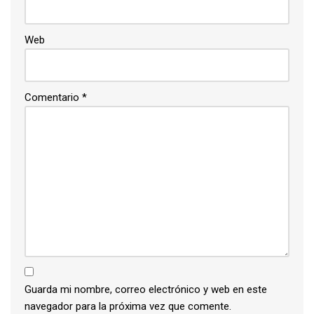
Web
Comentario
*
Guarda mi nombre, correo electrónico y web en este
navegador para la próxima vez que comente.